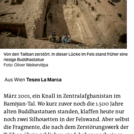
berlin
nord
wahrheit
verlag
verlag
Von den Taliban zerstört. In dieser Lücke im Fels stand früher eine
riesige Buddhastatue
veranstaltungen
Foto: Oliver Weiken/dpa
shop
Aus Wien
Teseo La Marca
fragen & hilfe
März 2001, ein Knall in Zen­tralafghanistan im
unterstützen
Bamiyan-Tal. Wo kurz zuvor noch die 1.500 Jahre
alten Buddha­statuen standen, klaffen heute nur
abo
noch zwei Silhouetten in der Felswand. Aber selbst
genossenschaft
die Fragmente, die nach dem Zerstörungswerk der