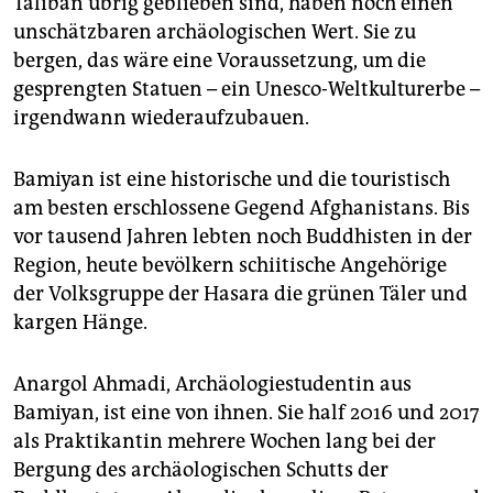
Taliban übrig geblieben sind, haben noch einen
epaper login
unschätzbaren archäologischen Wert. Sie zu
bergen, das wäre eine Voraussetzung, um die
gesprengten Statuen – ein Unesco-Weltkulturerbe –
irgendwann wiederaufzubauen.
Bamiyan ist eine historische und die touristisch
am besten erschlossene Gegend Afghanistans. Bis
vor tausend Jahren lebten noch Buddhisten in der
Region, heute bevölkern schiitische Angehörige
der Volksgruppe der Hasara die grünen Täler und
kargen Hänge.
Anargol Ahmadi, Archäologiestudentin aus
Bamiyan, ist eine von ihnen. Sie half 2016 und 2017
als Praktikantin mehrere Wochen lang bei der
Bergung des archäologischen Schutts der