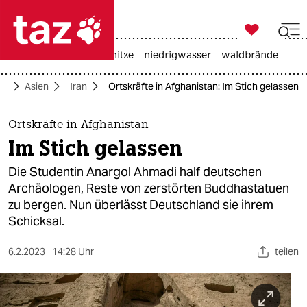

taz zahl ich
krieg in der ukraine
hitze
niedrigwasser
waldbrände

taz zahl ich
tik
Asien
Iran
Ortskräfte in Afghanistan: Im Stich gelassen
taz zahl ich
themen
Ortskräfte in Afghanistan
Im Stich gelassen
politik
Die Studentin Anargol Ahmadi half deutschen
öko
Archäologen, Reste von zerstörten Buddhastatuen
zu bergen. Nun überlässt Deutschland sie ihrem
gesellschaft
Schicksal.
kultur
6.2.2023
14:28 Uhr
teilen
sport