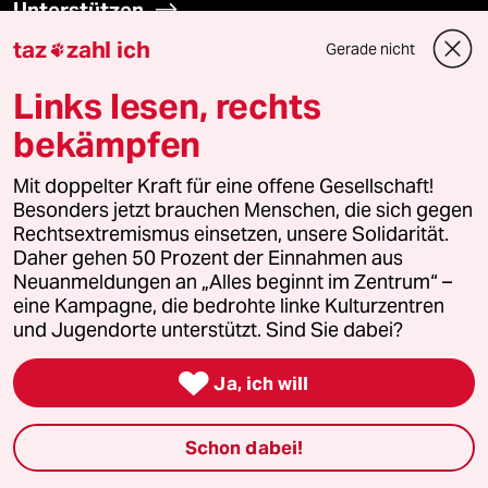
Unterstützen
taz
zahl ich
Gerade nicht

abo
Links lesen, rechts
genossenschaft
bekämpfen
taz zahl ich
Mit doppelter Kraft für eine offene Gesellschaft!
Besonders jetzt brauchen Menschen, die sich gegen
Rechtsextremismus einsetzen, unsere Solidarität.
recherchefonds ausland
Daher gehen 50 Prozent der Einnahmen aus
Neuanmeldungen an „Alles beginnt im Zentrum“ –
panterstiftung
eine Kampagne, die bedrohte linke Kulturzentren
und Jugendorte unterstützt. Sind Sie dabei?
panterpreis 2026

Ja, ich will
Podcast
Schon dabei!