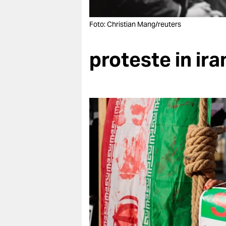
berlin
nord
Foto: Christian Mang/reuters
wahrheit
proteste in ira
verlag
verlag
veranstaltungen
shop
fragen & hilfe
unterstützen
abo
genossenschaft