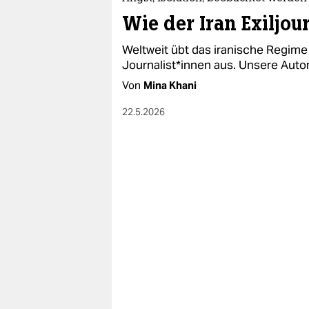
Wie der Iran Exil­jour­
Weltweit übt das iranische Regime G
Jour­na­lis­t*in­nen aus. Unsere Auto
Von
Mina Khani
22.5.2026