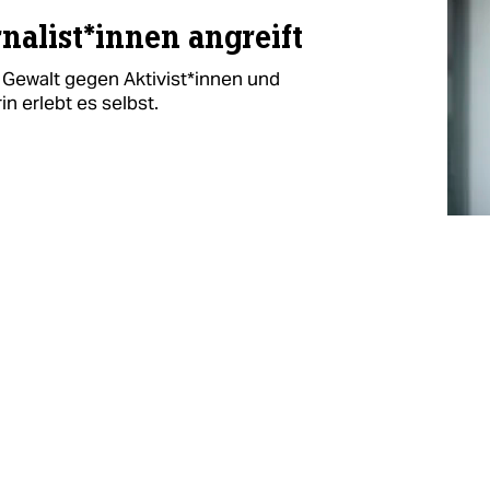
na­lis­t*in­nen angreift
ewalt gegen Ak­ti­vis­t*in­nen und
rin erlebt es selbst.