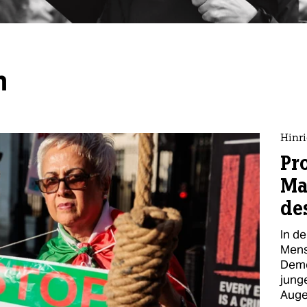
n
Hinri
Pr
Ma
de
In d
Mens
Demo
junge
Auge