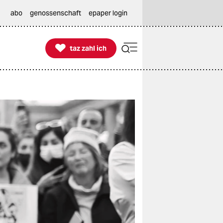
abo
genossenschaft
epaper login

taz zahl ich
taz zahl ich