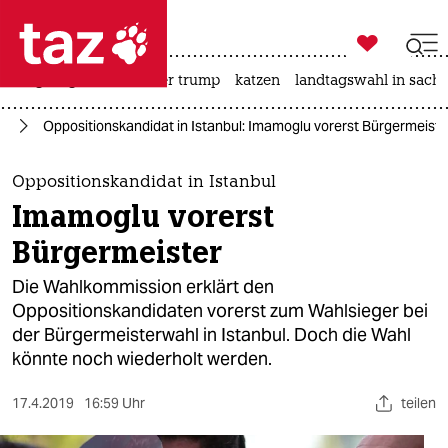

taz zahl ich
bergsteigen
usa unter trump
katzen
landtagswahl in sachs

taz zahl ich
pa
Oppositionskandidat in Istanbul: Imamoglu vorerst Bürgermeiste
taz zahl ich
themen
Oppositionskandidat in Istanbul
Imamoglu vorerst
politik
Bürgermeister
öko
Die Wahlkommission erklärt den
Oppositionskandidaten vorerst zum Wahlsieger bei
gesellschaft
der Bürgermeisterwahl in Istanbul. Doch die Wahl
könnte noch wiederholt werden.
kultur
sport
17.4.2019
16:59 Uhr
teilen