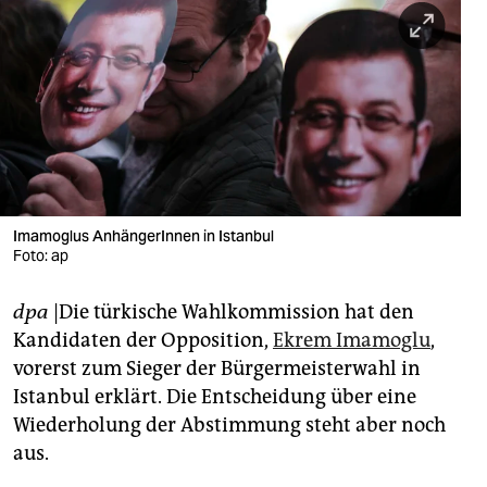
berlin
nord
wahrheit
verlag
verlag
veranstaltungen
Imamoglus AnhängerInnen in Istanbul
Foto: ap
shop
dpa
|Die türkische Wahlkommission hat den
fragen & hilfe
Kandidaten der Opposition,
Ekrem Imamoglu
,
unterstützen
vorerst zum Sieger der Bürgermeisterwahl in
Istanbul erklärt. Die Entscheidung über eine
abo
Wiederholung der Abstimmung steht aber noch
genossenschaft
aus.