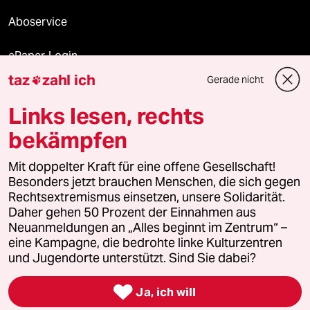
Aboservice
ePaper Login
taz
zahl ich
Gerade nicht

Downloads für Abonnierende
Links lesen, rechts
bekämpfen
© 2026 taz Verlags und Vertriebs GmbH
Alle Rechte vorbehalten. Bei rechtlichen Fragen oder für Genehmigungen
Mit doppelter Kraft für eine offene Gesellschaft!
wenden Sie sich bitte an
lizenzen@taz.de
Besonders jetzt brauchen Menschen, die sich gegen
Rechtsextremismus einsetzen, unsere Solidarität.
Daher gehen 50 Prozent der Einnahmen aus
Feedback
Redaktionsstatut
Kommune-Richtlinien
KI-
Neuanmeldungen an „Alles beginnt im Zentrum“ –
eine Kampagne, die bedrohte linke Kulturzentren
Leitlinie
Informant
Datenschutz
Impressum
AGB
und Jugendorte unterstützt. Sind Sie dabei?
Seitenwende
Einwilligungen widerrufen (Ads)

Ja, ich will