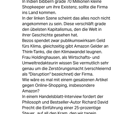
In Indien bibbern grade 70 Millionen kleine
Shopkeeper um ihre Existenz, sollte die Firma
ins Land kommen.
In der linken Szene scheint das alles noch nicht
angekommen zu sein. Diese verschläft grade
den übelsten Kapitalismus, den die Welt in
ihrer Geschichte gesehen hat.
Bezos spendet zwar publikumswirksam Geld
fürs Klima, gleichzeitig gibt Amazon Gelder an
Think-Tanks, die den Klimawandel leugnen.
Frau Holdinghausen, als Wirtschafts- und
Umweltredakteurin wissen Sie vermutlich sehr
genau um die Zerstörungsmacht (verschleiernd
als "Disruption" bezeichnet) der Firma.
Wie wäre es mal mit einem gesalzenen Artikel
gegen Online-Shopping, insbesondere
Amazon?
In einem Handelsblatt-Interview fordert der
Philosoph und Bestseller-Autor Richard David
Precht die Einführung einer 25-prozentige
Steuer „auf all den Kram, den wir tagein,