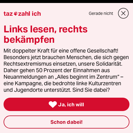
Verlag
taz
zahl ich
Gerade nicht

Aktuelles
Links lesen, rechts
bekämpfen
Hausblog
Mit doppelter Kraft für eine offene Gesellschaft!
Die Seitenwende
Besonders jetzt brauchen Menschen, die sich gegen
Rechtsextremismus einsetzen, unsere Solidarität.
Stellen
Daher gehen 50 Prozent der Einnahmen aus
Neuanmeldungen an „Alles beginnt im Zentrum“ –
eine Kampagne, die bedrohte linke Kulturzentren
Presse
und Jugendorte unterstützt. Sind Sie dabei?

Ja, ich will
Unterstützen
Schon dabei!
abo