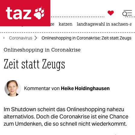

taz zahl ich
iran-krieg
ceuta
hitze
katzen
landtagswahl in sachsen-an

taz zahl ich
Coronavirus
Onlineshopping in Coronakrise: Zeit statt Zeugs
taz zahl ich
Onlineshopping in Coronakrise
themen
Zeit statt Zeugs
politik
öko
Kommentar von
Heike Holdinghausen
gesellschaft
kultur
Im Shutdown scheint das Onlineshopping nahezu
alternativlos. Doch die Coronakrise ist eine Chance
sport
zum Umdenken, die so schnell nicht wiederkommt.