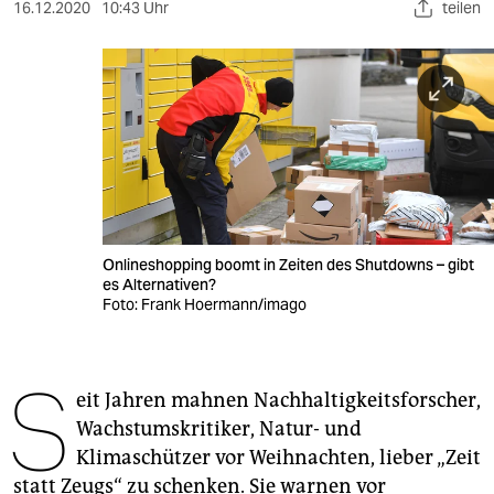
berlin
16.12.2020
10:43 Uhr
teilen
nord
wahrheit
verlag
verlag
veranstaltungen
Onlineshopping boomt in Zeiten des Shutdowns – gibt
shop
es Alternativen?
Foto: Frank Hoermann/imago
fragen & hilfe
unterstützen
S
eit Jahren mahnen Nachhaltigkeitsforscher,
abo
Wachstumskritiker, Natur- und
genossenschaft
Klimaschützer vor Weihnachten, lieber „Zeit
statt Zeugs“ zu schenken. Sie warnen vor