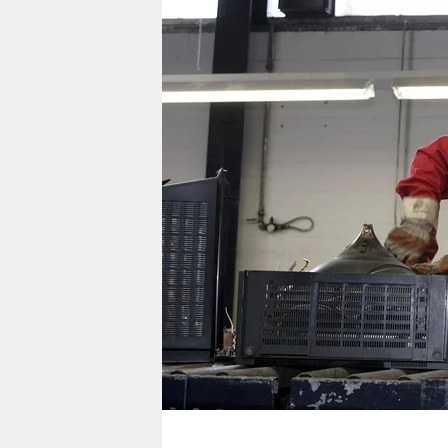
berlin
nord
wahrheit
verlag
verlag
veranstaltungen
shop
fragen & hilfe
unterstützen
abo
genossenschaft