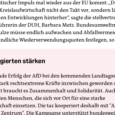
tischer Impuls mal wieder aus der EU kommt: „
 Kreislaufwirtschaft nicht den Takt vor, sondern l
en Entwicklungen hinterher“, sagte die stellvert
ührerin der DUH, Barbara Metz. Bundesumweltm
ulze müsse endlich aufwachen und Abfallvermei
indliche Wiederverwendungsquoten festlegen, so
gierten stärken
nde Erfolg der AfD bei den kommenden Landtags
 stark rechtsextreme Kräfte inzwischen geworden 
zt braucht es Zusammenhalt und Solidarität. Auc
en Menschen, die sich vor Ort für eine starke
schaft einsetzen. Die taz kooperiert deshalb mit "A
 Zentrum". Die Kampagne unterstützt bundesweit