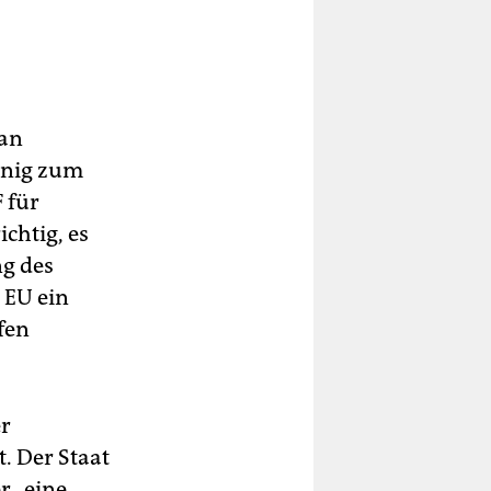
lan
wenig zum
 für
chtig, es
ng des
 EU ein
fen
er
t. Der Staat
r „eine