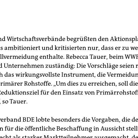
d Wirtschaftsverbände begrüßten den Aktionsp
ls ambitioniert und kritisierten nur, dass er zu 
vermeidung enthalte. Rebecca Tauer, beim WWF
 Unternehmen zuständig: Die Vorschläge seien ri
ch das wirkungsvollste Instrument, die Vermeidu
rimärer Rohstoffe. „Um dies zu erreichen, soll die
Reduktionsziel für den Einsatz von Primärrohstof
 so Tauer.
verband BDE lobte besonders die Vorgaben, die d
 für die öffentliche Beschaffung in Aussicht stell
echt als starker Marktteilnehmer ausgemacht, de