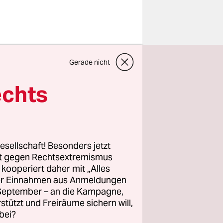
ntlichen
Gerade nicht
Europäische
die
echts
erschiedene
abei
nsive
er
esellschaft! Besonders jetzt
bensdauer
rt gegen Rechtsextremismus
z kooperiert daher mit „Alles
ammelt und
ller Einnahmen aus Anmeldungen
. September – an die Kampagne,
rstützt und Freiräume sichern will,
bei?
Kreisläufe