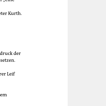
ter Kurth.
druck der
setzen.
er Leif
 dem