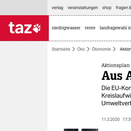
hautnavigation anspringen
hauptinhalt anspringen
footer anspringen
verlag
veranstaltungen
shop
fragen &
niedrigwasser
rente
landtagswahl i

taz zahl ich
taz zahl ich
Startseite
Öko
Ökonomie
Aktio
themen
politik
Aktionsplan 
Aus 
öko
Die EU-Kom
gesellschaft
Kreislaufwi
Umweltverb
kultur
sport
11.3.2020
17:3