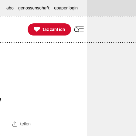
abo
genossenschaft
epaper login

taz zahl ich
taz zahl ich
e
teilen