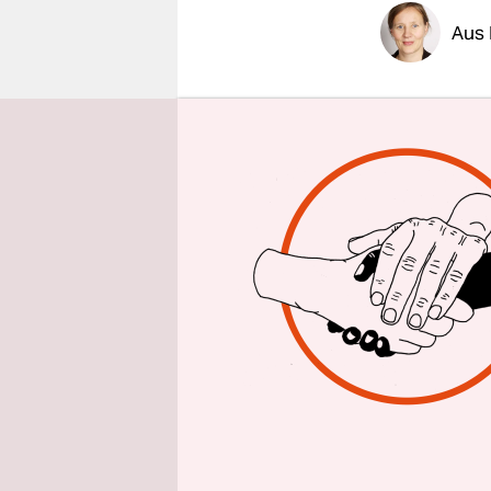
epaper login
Aus 
Der „Europ
Baustein f
Kommissio
Kreislaufw
Gesetze, di
konzentrie
Produktgru
anderem El
der Produk
behandelt
Zudem sol