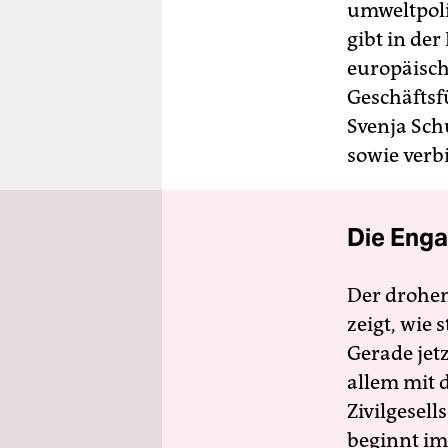
umweltpoli
gibt in der
europäisch
Geschäftsf
Svenja Sch
sowie verb
Die Enga
Der drohe
zeigt, wie
Gerade jet
allem mit d
Zivilgesell
beginnt im