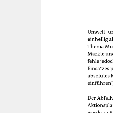
Umwelt- un
einhellig a
Thema Müll
Märkte und
fehle jedo
Einsatzes p
absolutes 
einführen“,
Der Abfall
Aktionsplan
werde zu R