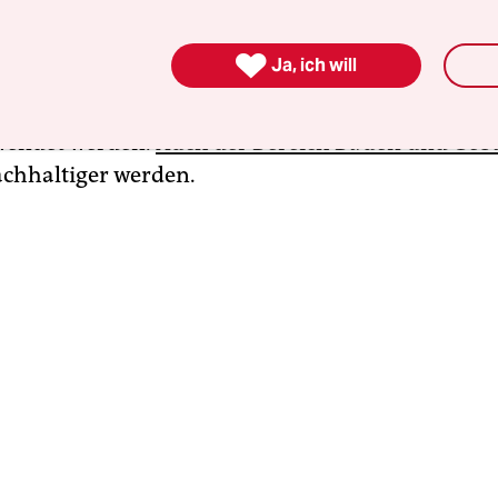
und neue verbindliche Anforderungen an Verpa
toffe formuliert werden. Dabei nimmt die EU au

Ja, ich will
ackungen und -geschirr in der Gastronomie ins V
rategie soll dafür sorgen, dass mehr alte Textilie
wendet werden.
Auch der Bereich Bauen und Geb
achhaltiger werden.