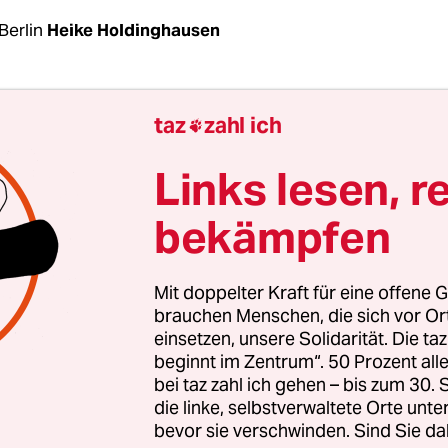
Berlin
Heike Holdinghausen
ean Green Deal“ nimmt weiter Form an: Als wese
taz
zahl ich

ür ein nachhaltiges Wachstum in Europa hat die 
n am Mittwoch in Brüssel
einen Aktionsplan für 
Links lesen, r
irtschaft
vorgestellt. Er liefert den Rahmen für v
bekämpfen
e in nächster Zeit verabschiedet werden sollen. D
rt sich die Kommission auf sieben ressourceninte
ppen, die gut in Kreisläufen zu führen sind; unt
Mit doppelter Kraft für eine offene G
ektronik und Informationstechnologien. Die Le
brauchen Menschen, die sich vor O
einsetzen, unsere Solidarität. Die ta
te soll verlängert und Elektroschrott besser ges
beginnt im Zentrum“. 50 Prozent a
 werden.
bei taz zahl ich gehen – bis zum 30
die linke, selbstverwaltete Orte unte
bevor sie verschwinden. Sind Sie da
len
die Rohstoffe für Batterien und Fahrzeuge in 