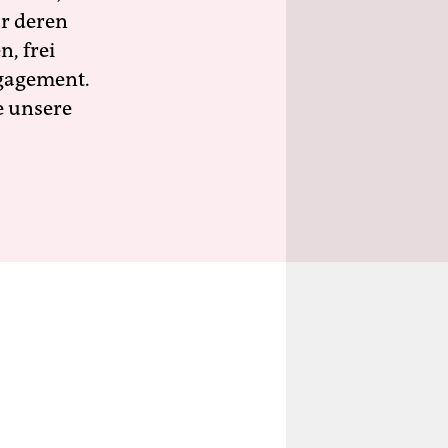
ür deren
n, frei
ngagement.
e unsere