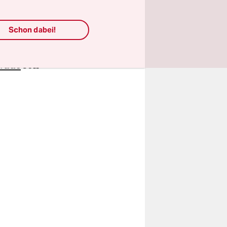
ckungen
ch
Schon dabei!
isier. Eine
n
äude
soll