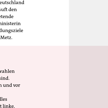
Deutschland
äuft den
retende
inisterin
dungsziele
 Metz.
wahlen
sind.
h und vor
lles
 linke,