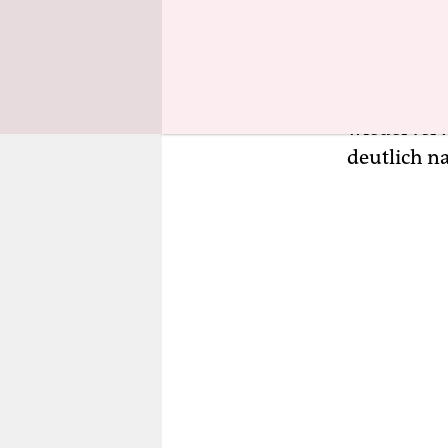
überführt
und Kunsts
Einwegverp
EU-Textilst
wiederver
deutlich n