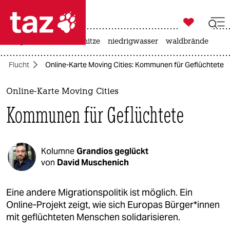

taz zahl ich
krieg in der ukraine
hitze
niedrigwasser
waldbrände

taz zahl ich
Flucht
Online-Karte Moving Cities: Kommunen für Geflüchtete
taz zahl ich
themen
Online-Karte Moving Cities
Kommunen für Geflüchtete
politik
öko
Kolumne
Grandios geglückt
gesellschaft
von
David Muschenich
kultur
Eine andere Migrationspolitik ist möglich. Ein
Online-Projekt zeigt, wie sich Europas Bür­ge­r*in­nen
sport
mit geflüchteten Menschen solidarisieren.