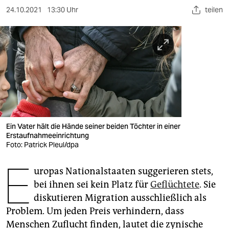
berlin
24.10.2021
13:30 Uhr
teilen
nord
wahrheit
verlag
verlag
veranstaltungen
Ein Vater hält die Hände seiner beiden Töchter in einer
shop
Erstaufnahmeeinrichtung
Foto: Patrick Pleul/dpa
fragen & hilfe
E
unterstützen
uropas Nationalstaaten suggerieren stets,
bei ihnen sei kein Platz für
Geflüchtete
. Sie
abo
diskutieren Migration ausschließlich als
Problem. Um jeden Preis verhindern, dass
genossenschaft
Menschen Zuflucht finden, lautet die zynische