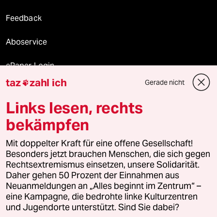
Feedback
Aboservice
ePaper Login
taz
zahl ich
Gerade nicht

Downloads für Abonnierende
Links lesen, rechts
bekämpfen
© 2026 taz Verlags und Vertriebs GmbH
Alle Rechte vorbehalten. Bei rechtlichen Fragen oder für Genehmigungen
Mit doppelter Kraft für eine offene Gesellschaft!
wenden Sie sich bitte an
lizenzen@taz.de
Besonders jetzt brauchen Menschen, die sich gegen
Rechtsextremismus einsetzen, unsere Solidarität.
Daher gehen 50 Prozent der Einnahmen aus
Feedback
Redaktionsstatut
Kommune-Richtlinien
KI-
Neuanmeldungen an „Alles beginnt im Zentrum“ –
eine Kampagne, die bedrohte linke Kulturzentren
Leitlinie
Informant
Datenschutz
Impressum
AGB
und Jugendorte unterstützt. Sind Sie dabei?