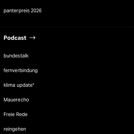
panterpreis 2026
Podcast
bundestalk
fernverbindung
klima update°
Mauerecho
Freie Rede
reingehen