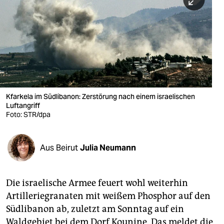
berlin
nord
wahrheit
verlag
verlag
Kfarkela im Südlibanon: Zerstörung nach einem israelischen
Luftangriff
veranstaltungen
Foto: STR/dpa
shop
fragen & hilfe
Aus Beirut
Julia Neumann
unterstützen
Die israelische Armee feuert wohl weiterhin
abo
Artilleriegranaten mit weißem Phosphor auf den
genossenschaft
Südlibanon ab, zuletzt am Sonntag auf ein
Waldgebiet bei dem Dorf Kounine. Das meldet die