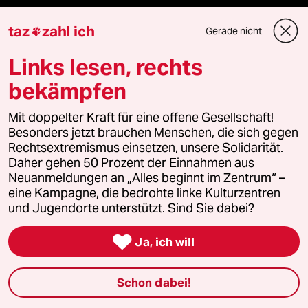
taz
zahl ich
Gesellschaft
Gerade nicht

Links lesen, rechts
Kultur
bekämpfen
Sport
Mit doppelter Kraft für eine offene Gesellschaft!
Berlin
Besonders jetzt brauchen Menschen, die sich gegen
Rechtsextremismus einsetzen, unsere Solidarität.
Daher gehen 50 Prozent der Einnahmen aus
Nord
Neuanmeldungen an „Alles beginnt im Zentrum“ –
eine Kampagne, die bedrohte linke Kulturzentren
Wahrheit
und Jugendorte unterstützt. Sind Sie dabei?

Ja, ich will
Themen
Schon dabei!
Bergsteigen