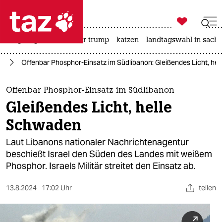

taz zahl ich
bergsteigen
usa unter trump
katzen
landtagswahl in sachs

taz zahl ich
kt
Offenbar Phosphor-Einsatz im Südlibanon: Gleißendes Licht, he
taz zahl ich
themen
Offenbar Phosphor-Einsatz im Südlibanon
Gleißendes Licht, helle
politik
Schwaden
öko
Laut Libanons nationaler Nachrichtenagentur
beschießt Israel den Süden des Landes mit weißem
gesellschaft
Phosphor. Israels Militär streitet den Einsatz ab.
kultur
13.8.2024
17:02 Uhr
teilen
sport