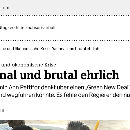
 hilfe
dtagswahl in sachsen-anhalt
che und ökonomische Krise: Rational und brutal ehrlich
 und ökonomische Krise
nal und brutal ehrlich
in Ann Pettifor denkt über einen „Green New Deal“
d wegführen könnte. Es fehle den Regierenden nur
 Uhr