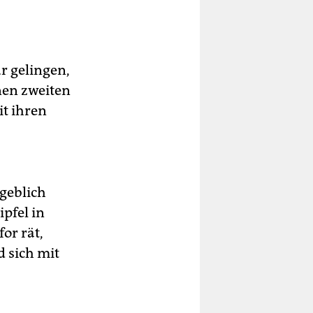
r gelingen,
nen zweiten
it ihren
geblich
pfel in
or rät,
 sich mit