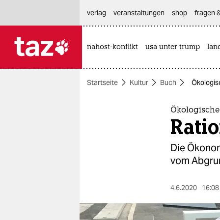
hautnavigation anspringen
hauptinhalt anspringen
footer anspringen
verlag
veranstaltungen
shop
fragen &
nahost-konflikt
usa unter trump
lan

taz zahl ich
taz zahl ich
Startseite
Kultur
Buch
Ökologis
themen
politik
Ökologische
Ratio
öko
Die Ökonom
gesellschaft
vom Abgrun
kultur
4.6.2020
16:08
sport