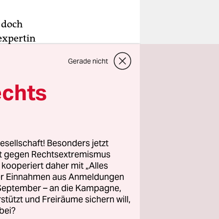
 doch
expertin
er das
Gerade nicht
 Die Klima-
ndel
echts
m zu
droht, die
nen die
esellschaft! Besonders jetzt
rt gegen Rechtsextremismus
z kooperiert daher mit „Alles
ller Einnahmen aus Anmeldungen
n
. September – an die Kampagne,
tieren,
rstützt und Freiräume sichern will,
tierten,
bei?