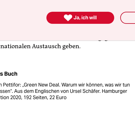
freien Volkswirtschaften entstehen. Ein Großteil
n Dinge müssten künftig wieder regional erzeug

Ja, ich will
m gehört der Bedarf – nicht die Herstellung imme
verschlingender Konsumgüter. Bei Ideen, Forsc
ultur und Kommunikation soll es dagegen weiter
rnationalen Austausch geben.
s Buch
 Pettifor: „Green New Deal. Warum wir können, was wir tun
ssen“. Aus dem Englischen von Ursel Schäfer. Hamburger
tion 2020, 192 Seiten, 22 Euro