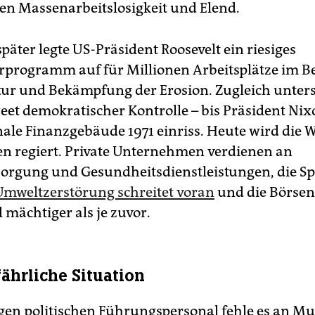
en Massenarbeitslosigkeit und Elend.
später legte US-Präsident Roosevelt ein riesiges
programm auf für Millionen Arbeitsplätze im B
tur und Bekämpfung der Erosion. Zugleich unterst
reet demokratischer Kontrolle – bis Präsident Ni
nale Finanzgebäude 1971 einriss. Heute wird die W
n regiert. Private Unternehmen verdienen an
orgung und Gesundheitsdienstleistungen, die Sp
Umweltzerstörung schreitet voran
und die Börsen
 mächtiger als je zuvor.
ährliche Situation
en politischen Führungspersonal fehle es an Mu