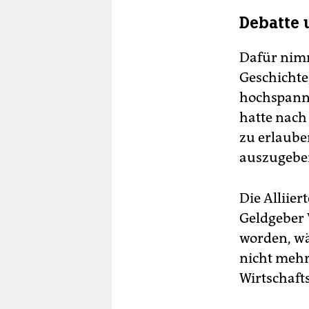
Debatte 
Dafür nimmt
Geschichte
hochspanne
hatte nach
zu erlaube
auszugeben
Die Alliie
Geldgeber 
worden, wä
nicht mehr
Wirtschaft