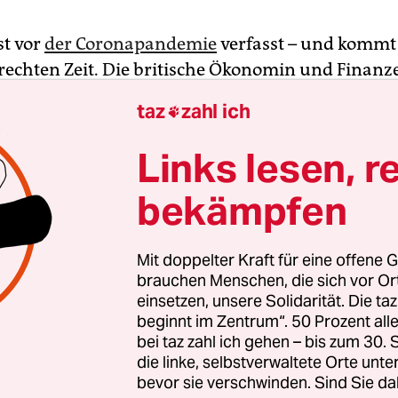
st vor
der Coronapandemie
verfasst – und kommt
rechten Zeit. Die britische Ökonomin und Finanz
or beschreibt einen „Green New Deal“, der weit üb
taz
zahl ich

, was gegenwärtig auf EU-Ebene diskutiert wird:
ersitätskrise erfordere einen fundamentalen Wa
Links lesen, r
rtschaftsweise. „Wir können – und wir müssen, u
bekämpfen
– in den nächsten zehn Jahren das gescheiterte
ische System verändern und überwinden, denn es 
ltungssysteme der Erde zu zerstören und mit ih
Mit doppelter Kraft für eine offene G
 Zivilisation.“
brauchen Menschen, die sich vor O
einsetzen, unsere Solidarität. Die ta
beginnt im Zentrum“. 50 Prozent a
 die Direktorin der Denkfabrik Policy Research i
bei taz zahl ich gehen – bis zum 30
mics zwei Hebel: Staaten sollen Milliarden inves
die linke, selbstverwaltete Orte unte
ändig bezahlte Arbeitsplätze in gemeinwohlorien
bevor sie verschwinden. Sind Sie da