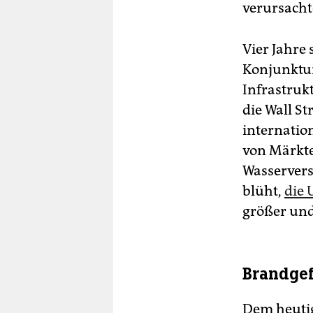
verursacht
Vier Jahre 
Konjunktur
Infrastruk
die Wall St
internatio
von Märkte
Wasservers
blüht,
die 
größer und
Brandgef
Dem heutig