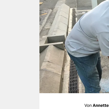
berlin
nord
wahrheit
verlag
verlag
veranstaltungen
shop
fragen & hilfe
unterstützen
abo
genossenschaft
Von
Annette