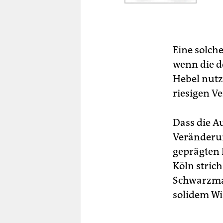
Eine solch
wenn die d
Hebel nutz
riesigen V
Dass die Au
Veränderun
geprägten 
Köln stric
Schwarzmal
solidem W