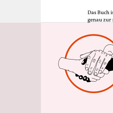
epaper login
Das Buch i
genau zur 
Ann Pettif
hinausgeht
und Biodiv
unserer Wi
überleben 
kapitalist
Lebenserha
menschliche
Dafür sieht
Macroecono
damit anst