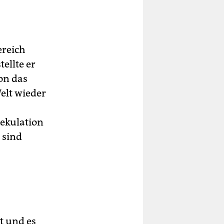
ereich
ellte er
xon das
elt wieder
ekulation
 sind
t und es