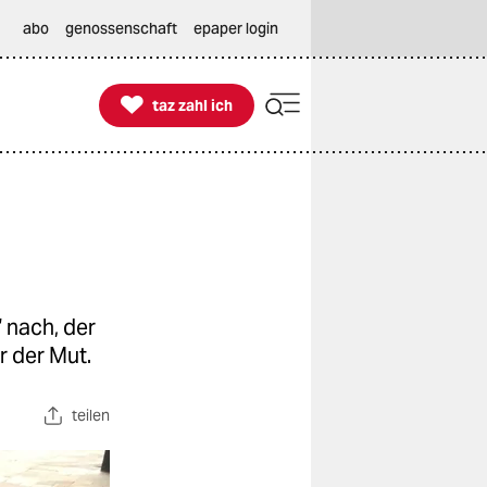
abo
genossenschaft
epaper login

taz zahl ich
taz zahl ich
 nach, der
 der Mut.
teilen