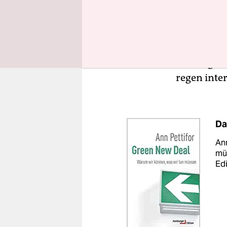
kohlenstoff
notwendige
Ins Zentru
ressourcen
Bildung, K
regen inte
Da
Ann
mü
Edi