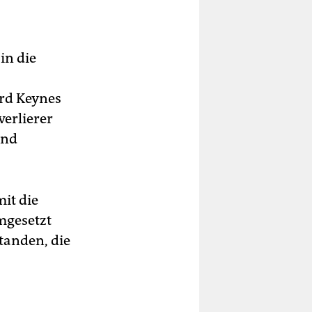
in die
rd Keynes
verlierer
und
it die
mgesetzt
tanden, die