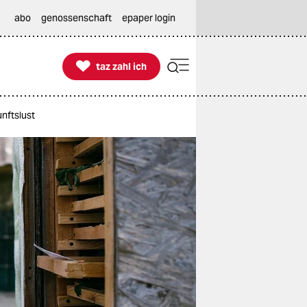
abo
genossenschaft
epaper login

taz zahl ich
taz zahl ich
nftslust