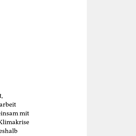
t,
arbeit
einsam mit
Klimakrise
Deshalb