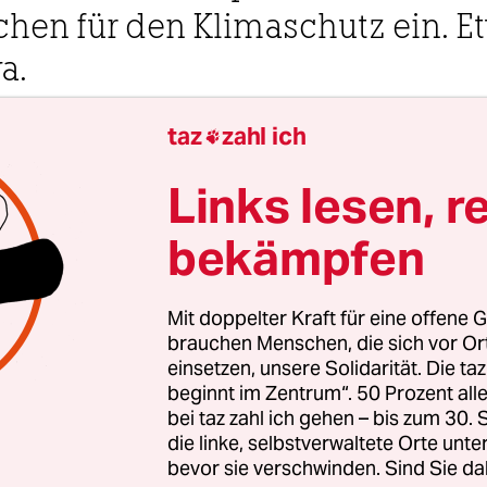
en für den Klimaschutz ein. E
a.
taz
zahl ich
2 Uhr

Links lesen, r
 und Rîşcova
Margarete Moulin
bekämpfen
e schmale Straße nach Rîşcova führt entlang eine
lühenden Wiese, bevor sie das Ortsschild erreich
Mit doppelter Kraft für eine offene G
urch den Ort schlängelt. Von der Hauptstraße, di
brauchen Menschen, die sich vor O
inzige geteert ist, führen unbefestigte Wege ins D
einsetzen, unsere Solidarität. Die ta
beginnt im Zentrum“. 50 Prozent a
herde quert die Fahrbahn. Eine Frau mit einem
bei taz zahl ich gehen – bis zum 30
uckten Kopftuch folgt ihnen. Zwei Jungen saus
die linke, selbstverwaltete Orte unte
n und her. Alle Gärten sind üppig grün. Dahinter
bevor sie verschwinden. Sind Sie da