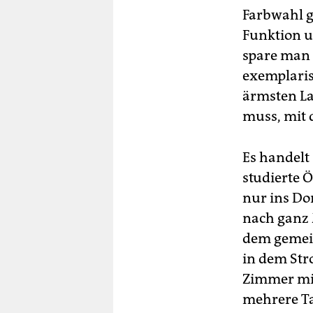
Farbwahl 
Funktion u
spare man 
exemplaris
ärmsten La
muss, mit
Es handelt
studierte 
nur ins Do
nach ganz 
dem gemein
in dem Str
Zimmer mit
mehrere Ta