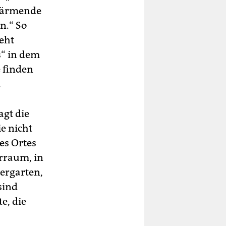
 wärmende
n.“ So
eht
s“ in dem
 finden
.
agt die
e nicht
es Ortes
rraum, in
ergarten,
sind
e, die