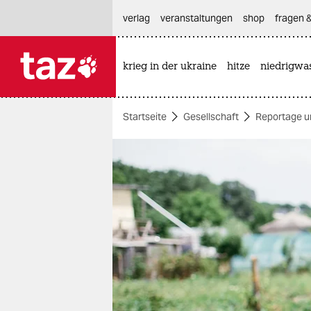
hautnavigation anspringen
hauptinhalt anspringen
footer anspringen
verlag
veranstaltungen
shop
fragen &
krieg in der ukraine
hitze
niedrigwa

taz zahl ich
taz zahl ich
Startseite
Gesellschaft
Reportage u
themen
politik
öko
gesellschaft
kultur
sport