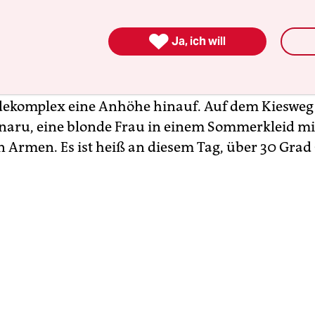
de.

Ja, ich will
e wölbt sich linker Hand ein Holzbogen. „EcoVil
teht auf einem Schild daneben. Durch den Bogen
 der Besucher einen blühenden Garten. Dahinter s
ekomplex eine Anhöhe hinauf. Auf dem Kiesweg
tnaru, eine blonde Frau in einem Sommerkleid mi
 Armen. Es ist heiß an diesem Tag, über 30 Grad 