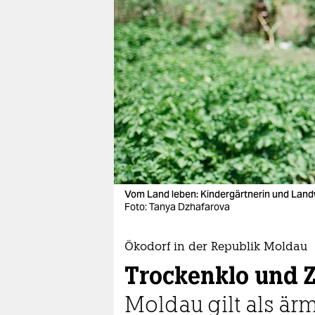
berlin
nord
wahrheit
verlag
verlag
veranstaltungen
shop
Vom Land leben: Kindergärtnerin und Landw
fragen & hilfe
Foto: Tanya Dzhafarova
unterstützen
Ökodorf in der Republik Moldau
abo
Trockenklo und Z
genossenschaft
Moldau gilt als är