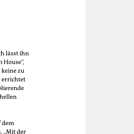
h lässt ihn
m House“,
 keine zu
 errichtet
olierende
hellen
f dem
. „Mit der