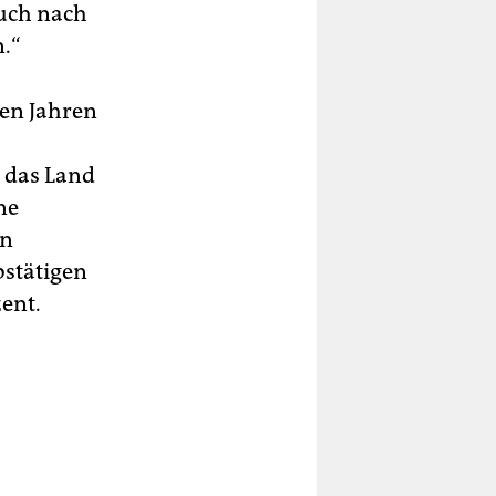
auch nach
n.“
nen Jahren
 das Land
ne
in
bstätigen
ent.