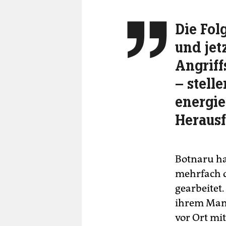
Die Fol

und jet
Angriff
– stell
energie
Heraus
Botnaru ha
mehrfach d
gearbeitet
ihrem Mann
vor Ort mi