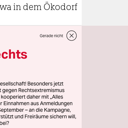
twa in dem Ökodorf
teilen
Gerade nicht
echts
r gelb
t und sich
esellschaft! Besonders jetzt
e als
rt gegen Rechtsextremismus
orf hinein.
z kooperiert daher mit „Alles
ller Einnahmen aus Anmeldungen
. September – an die Kampagne,
en auf dem
rstützt und Freiräume sichern will,
 bellen
bei?