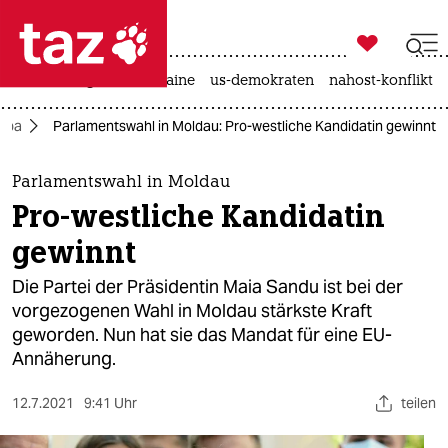

taz zahl ich
hitze
krieg in der ukraine
us-demokraten
nahost-konflikt

taz zahl ich
opa
Parlamentswahl in Moldau: Pro-westliche Kandidatin gewinnt
taz zahl ich
themen
Parlamentswahl in Moldau
Pro-westliche Kandidatin
politik
gewinnt
öko
Die Partei der Präsidentin Maia Sandu ist bei der
vorgezogenen Wahl in Moldau stärkste Kraft
gesellschaft
geworden. Nun hat sie das Mandat für eine EU-
Annäherung.
kultur
sport
12.7.2021
9:41 Uhr
teilen