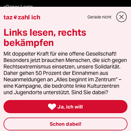
ePaper Login
taz
zahl ich
Gerade nicht

Downloads für Abonnierende
Links lesen, rechts
bekämpfen
© 2026 taz Verlags und Vertriebs GmbH
Alle Rechte vorbehalten. Bei rechtlichen Fragen oder für Genehmigungen
Mit doppelter Kraft für eine offene Gesellschaft!
wenden Sie sich bitte an
lizenzen@taz.de
Besonders jetzt brauchen Menschen, die sich gegen
Rechtsextremismus einsetzen, unsere Solidarität.
Daher gehen 50 Prozent der Einnahmen aus
Feedback
Redaktionsstatut
Kommune-Richtlinien
KI-
Neuanmeldungen an „Alles beginnt im Zentrum“ –
eine Kampagne, die bedrohte linke Kulturzentren
Leitlinie
Informant
Datenschutz
Impressum
AGB
und Jugendorte unterstützt. Sind Sie dabei?
Seitenwende
Einwilligungen widerrufen (Ads)

Ja, ich will
Schon dabei!