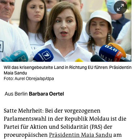
berlin
nord
wahrheit
verlag
verlag
veranstaltungen
Will das krisengebeutelte Land in Richtung EU führen: Präsidentin
Maia Sandu
Foto: Aurel Obreja/ap/dpa
shop
fragen & hilfe
Aus Berlin
Barbara Oertel
unterstützen
Satte Mehrheit: Bei der vorgezogenen
abo
Parlamentswahl in der Republik Moldau ist die
Partei für Aktion und Solidarität (PAS) der
genossenschaft
proeuropäischen
Präsidentin Maia Sandu
am