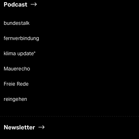
Podcast
bundestalk
fernverbindung
klima update°
Mauerecho
Freie Rede
reingehen
Newsletter