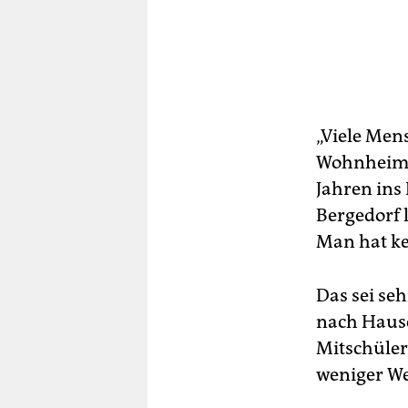
„Viele Mens
Wohnheim w
Jahren ins
Bergedorf l
Man hat ke
Das sei se
nach Hause
Mitschüler?
weniger We