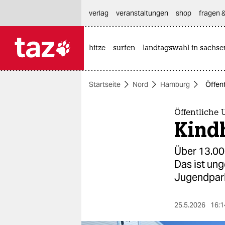
hautnavigation anspringen
hauptinhalt anspringen
footer anspringen
verlag
veranstaltungen
shop
fragen &
hitze
surfen
landtagswahl in sachse

taz zahl ich
taz zahl ich
Startseite
Nord
Hamburg
Öffen
themen
politik
Öffentliche
Kindh
öko
Über 13.00
gesellschaft
Das ist ung
Jugendparl
kultur
sport
25.5.2026
16:1