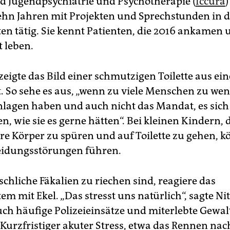
d Jugendpsychiatrie und Psychotherapie (
Iccura
)
zehn Jahren mit Projekten und Sprechstunden in 
en tätig. Sie kennt Patienten, die 2016 ankamen
 leben.
zeigte das Bild einer schmutzigen Toilette aus ein
. So sehe es aus, „wenn zu viele Menschen zu wen
nlagen haben und auch nicht das Mandat, es sich
n, wie sie es gerne hätten“. Bei kleinen Kindern, 
re Körper zu spüren und auf Toilette zu gehen, k
eidungsstörungen führen.
hliche Fäkalien zu riechen sind, reagiere das
m mit Ekel. „Das stresst uns natürlich“, sagte Ni
uch häufige Polizeieinsätze und miterlebte Gewalt
. Kurzfristiger akuter Stress, etwa das Rennen na