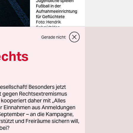
Jugendliche spielen
Fußball in der
Aufnahmeeinrichtung
für Geflüchtete
Foto: Hendrik
Schmidt/dpa
Gerade nicht
echts
 Hamburg
r
Kinder
esellschaft! Besonders jetzt
 Lage zu
rt gegen Rechtsextremismus
war es
z kooperiert daher mit „Alles
ller Einnahmen aus Anmeldungen
nig
. September – an die Kampagne,
ichtig,
rstützt und Freiräume sichern will,
r Junge
bei?