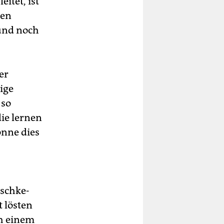
 leitet, ist
den
 und noch
er
ige
 so
die lernen
önne dies
tschke-
 lösten
ch einem