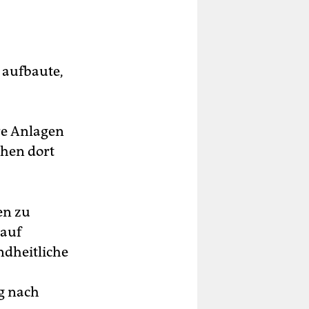
 aufbaute,
re Anlagen
hen dort
en zu
 auf
ndheitliche
g nach