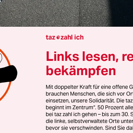
taz
zahl ich

Kaija Kutter
Links lesen, r
bekämpfen
g, dem 16. Mai, fand im Hauptgebäude der Uni
esonderer Fachtag statt. Das Jugendparlament de
Mit doppelter Kraft für eine offene G
terkünften
für Geflüchtete lud ein, um über ihre
brauchen Menschen, die sich vor O
 Nach einem Fachtag im Juli und November 2025 
einsetzen, unsere Solidarität. Die ta
beginnt im Zentrum“. 50 Prozent a
dritte solche Zusammenkunft. Da sich bislang we
bei taz zahl ich gehen – bis zum 30
llte es diesmal um die Gesundheit gehen. „Es ist w
die linke, selbstverwaltete Orte unte
ute hören, wie wir uns wirklich fühlen“, sagte de
bevor sie verschwinden. Sind Sie da