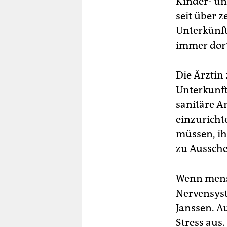
Kinder- un
seit über 
Unterkünft
immer dort
Die Ärztin 
Unterkunft
sanitäre A
einzurichte
müssen, ih
zu Aussch
Wenn mensc
Nervensyste
Janssen. A
Stress aus