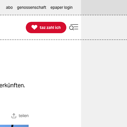
abo
genossenschaft
epaper login

taz zahl ich
taz zahl ich
erkünften.
teilen