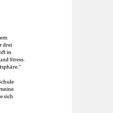
inem
r drei
ft in
 und Stress.
tsphäre.“
Schule
 meine
e sich