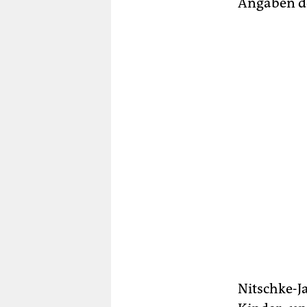
Angaben de
Nitschke-J