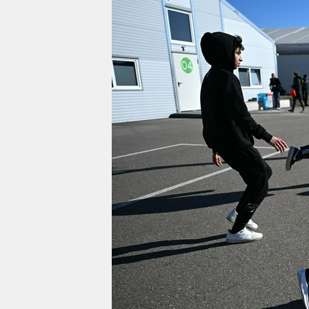
berlin
nord
wahrheit
verlag
verlag
veranstaltungen
shop
fragen & hilfe
unterstützen
abo
genossenschaft