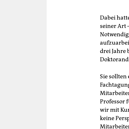
Dabei hatt
seiner Art
Notwendigk
aufzuarbei
drei Jahre 
Doktorande
Sie sollte
Fachtagung
Mitarbeite
Professor 
wir mit Ku
keine Pers
Mitarbeite