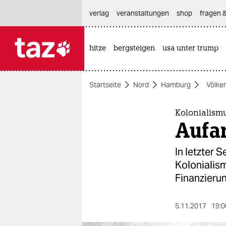
hautnavigation anspringen
hauptinhalt anspringen
footer anspringen
verlag
veranstaltungen
shop
fragen &
hitze
bergsteigen
usa unter trump

taz zahl ich
taz zahl ich
Startseite
Nord
Hamburg
Völke
themen
politik
Kolonialismu
Aufa
öko
In letzter 
gesellschaft
Kolonialism
Finanzierun
kultur
sport
5.11.2017
19:0