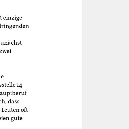
t einzige
 dringenden
 zunächst
 zwei
ne
stelle 14
Hauptberuf
ch, dass
 Leuten oft
eien gute