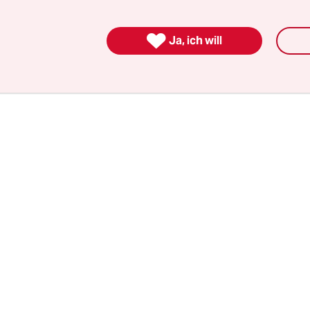
itag im Kulturausschuss diskutiert wurde, hatte 
lungen. „Die Planungen und Überlegungen der

Ja, ich will
n Behörden sind noch nicht abgeschlossen“, war 
sei die Abwicklung in Wahrheit längst beschlossen