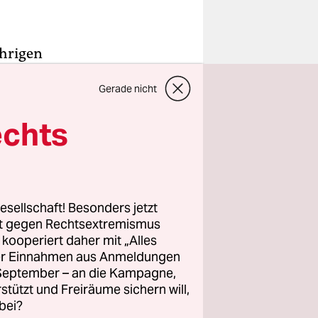
ährigen
Gerade nicht
rg und die
rn. Das
echts
gestunde
err Brosda
nanzierung
esellschaft! Besonders jetzt
 zu
rt gegen Rechtsextremismus
z kooperiert daher mit „Alles
ller Einnahmen aus Anmeldungen
. September – an die Kampagne,
in der
rstützt und Freiräume sichern will,
om August,
bei?