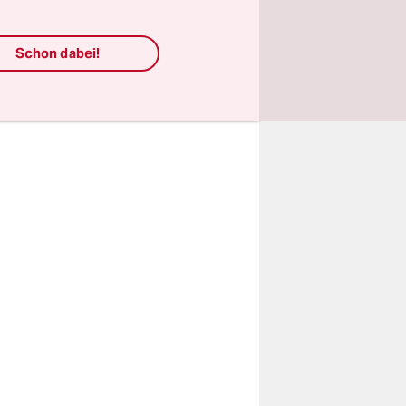
das noch
Schon dabei!
da zu
.