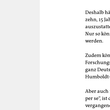
Deshalb hä
zehn, 15 J
auszustatt
Nur so könn
werden.
Zudem kön
Forschungs
ganz Deuts
Humboldt-
Aber auch 
per se“, is
vergangene