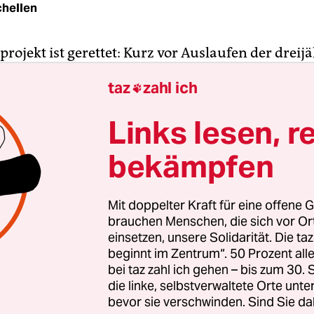
chellen
projekt ist gerettet: Kurz vor Auslaufen der dreij
Ende März 2018 hat der Senat beschlossen, die
taz
zahl ich

stelle „Hamburgs (post-)koloniales Erbe/Hambu
alisierung“ an der Universität dauerhaft zu förde
Links lesen, r
en Brosda (SPD), Senator der federführenden
rde, vor drei Wochen in einer Bürgerschafts-Fra
bekämpfen
agt Forschungsstellen-Leiter Jürgen Zimmerer. „H
wolle das Projekt verstetigen, und die für die Fi
Mit doppelter Kraft für eine offene G
 Wissenschaftsbehörde überlege derzeit, wie das
brauchen Menschen, die sich vor O
igen sei.“
einsetzen, unsere Solidarität. Die ta
beginnt im Zentrum“. 50 Prozent a
bei taz zahl ich gehen – bis zum 30
ne so kurzfristige wie überraschende Wende. Denn 
die linke, selbstverwaltete Orte unte
wort auf eine Große Anfrage der Linksfraktion v
bevor sie verschwinden. Sind Sie da