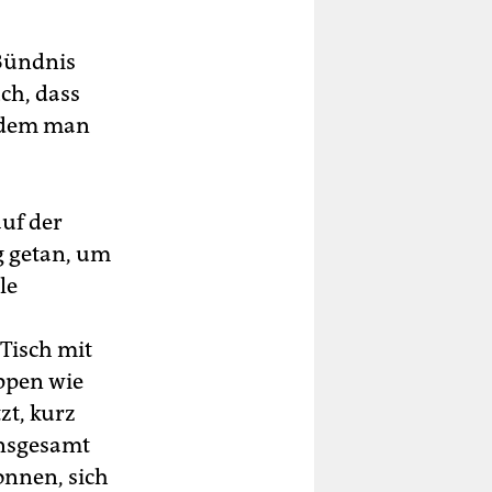
(Bündnis
ch, dass
chdem man
auf der
g getan, um
le
,
 Tisch mit
ppen wie
zt, kurz
insgesamt
onnen, sich