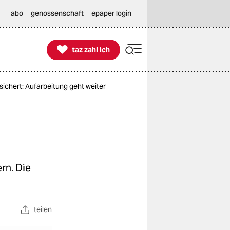
abo
genossenschaft
epaper login

taz zahl ich
taz zahl ich
sichert: Aufarbeitung geht weiter
rn. Die
teilen