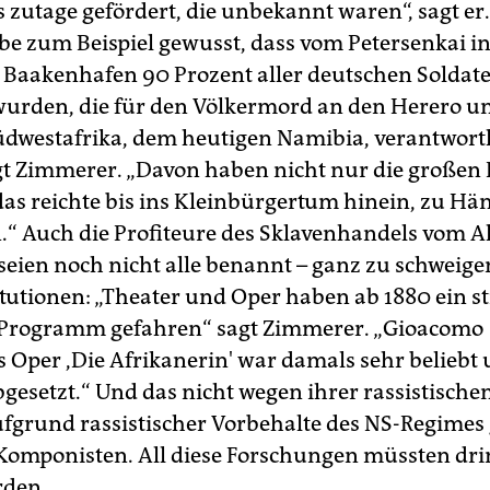
s zutage gefördert, die unbekannt waren“, sagt e
e zum Beispiel gewusst, dass vom Petersenkai i
aakenhafen 90 Prozent aller deutschen Soldat
 wurden, die für den Völkermord an den Herero 
dwestafrika, dem heutigen Namibia, verantwort
gt Zimmerer. „Davon haben nicht nur die großen
, das reichte bis ins Kleinbürgertum hinein, zu H
.“ Auch die Profiteure des Sklavenhandels vom A
seien noch nicht alle benannt – ganz zu schweige
itutionen: „Theater und Oper haben ab 1880 ein 
 Programm gefahren“ sagt Zimmerer. „Gioacomo
 Oper ,Die Afrikanerin' war damals sehr beliebt
bgesetzt.“ Und das nicht wegen ihrer rassistischen
fgrund rassistischer Vorbehalte des NS-Regimes
Komponisten. All diese Forschungen müssten dr
rden.