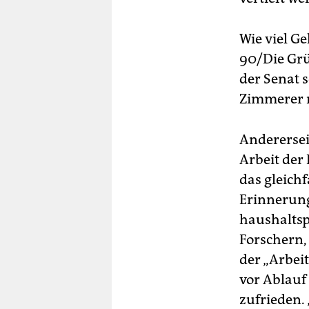
Wie viel G
90/Die Grü
der Senat 
Zimmerer m
Andererseit
Arbeit der
das gleichf
Erinnerung
haushaltsp
Forschern,
der „Arbei
vor Ablauf
zufrieden.