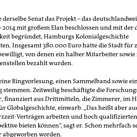
e derselbe Senat das Projekt – das deutschlandwei
 – 2014 mit großem Elan beschlossen und mit der
eit begründet, Hamburgs Kolonialgeschichte
ten. Insgesamt 380.000 Euro hatte die Stadt für
bewilligt, von denen ein halber Mitarbeiter sowie
nstellen bezahlt wurden.
n eine Ringvorlesung, einen Sammelband sowie ei
 stemmen. Zeitweilig beschäftigte die Forschungs
r, finanziert aus Drittmitteln, die Zimmerer, im 
für Globalgeschichte, einwarb. „Das heißt aber au
rzzeit-Verträgen arbeiten und hoch qualifizierten
pektive bieten können“, sagt er. Schon mehrfach s
r abgeworben worden.