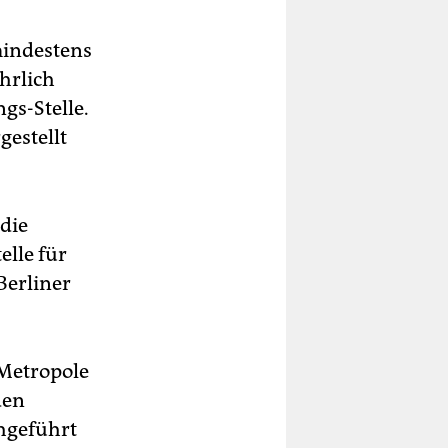
mindestens
hrlich
gs-Stelle.
gestellt
die
elle für
Berliner
Metropole
den
hgeführt