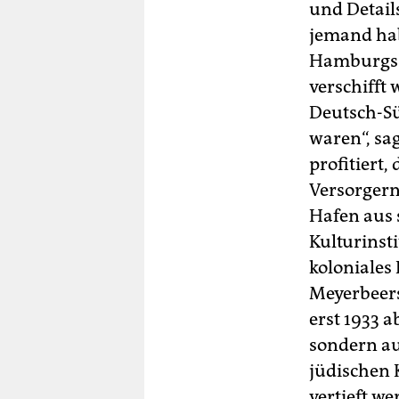
und Detail
jemand hab
Hamburgs B
verschifft
Deutsch-Sü
waren“, sa
profitiert
Versorgern
Hafen aus 
Kulturinst
koloniales
Meyerbeers
erst 1933 a
sondern au
jüdischen 
vertieft we