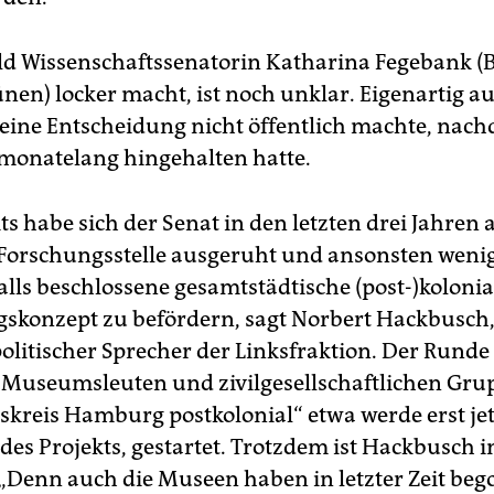
eld Wissenschaftssenatorin Katharina Fegebank 
nen) locker macht, ist noch unklar. Eigenartig au
seine Entscheidung nicht öffentlich machte, na
onatelang hingehalten hatte.
s habe sich der Senat in den letzten drei Jahren 
 Forschungsstelle ausgeruht und ansonsten weni
alls beschlossene gesamtstädtische (post-)kolonia
skonzept zu befördern, sagt Norbert Hackbusch
olitischer Sprecher der Linksfraktion. Der Runde
 Museumsleuten und zivilgesellschaftlichen Gru
tskreis Hamburg postkolonial“ etwa werde erst jet
 des Projekts, gestartet. Trotzdem ist Hackbusch 
 „Denn auch die Museen haben in letzter Zeit beg