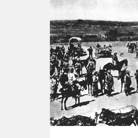
berlin
nord
wahrheit
verlag
verlag
veranstaltungen
shop
fragen & hilfe
unterstützen
abo
genossenschaft