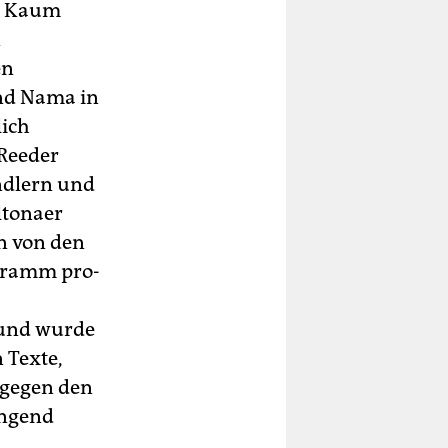
r. Kaum
n
en
und Nama in
lich
 Reeder
ändlern und
ltonaer
n von den
stramm pro-
 und wurde
 Texte,
 gegen den
ingend