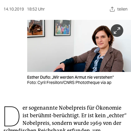
berlin
14.10.2019
18:52 Uhr
teilen
nord
wahrheit
verlag
verlag
veranstaltungen
shop
Esther Duflo: „Wir werden Armut nie verstehen“
Foto: Cyril Fresillon/CNRS Phototheque via ap
fragen & hilfe
unterstützen
D
er sogenannte Nobelpreis für Ökonomie
abo
ist berühmt-berüchtigt. Er ist kein „echter“
genossenschaft
Nobelpreis, sondern wurde 1969 von der
schwedischen Reichsbank erfunden, um