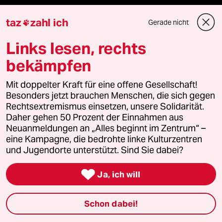
Presse
taz
zahl ich
Gerade nicht

Links lesen, rechts
Unterstützen
bekämpfen
Mit doppelter Kraft für eine offene Gesellschaft!
abo
Besonders jetzt brauchen Menschen, die sich gegen
Rechtsextremismus einsetzen, unsere Solidarität.
genossenschaft
Daher gehen 50 Prozent der Einnahmen aus
Neuanmeldungen an „Alles beginnt im Zentrum“ –
taz zahl ich
eine Kampagne, die bedrohte linke Kulturzentren
und Jugendorte unterstützt. Sind Sie dabei?
recherchefonds ausland

Ja, ich will
panterstiftung
Schon dabei!
panterpreis 2026