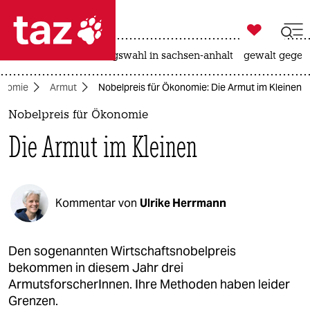

taz zahl ich
hitze
surfen
landtagswahl in sachsen-anhalt
gewalt gegen

taz zahl ich
onomie
Armut
Nobelpreis für Ökonomie: Die Armut im Kleinen
taz zahl ich
Nobelpreis für Ökonomie
themen
Die Armut im Kleinen
politik
öko
Kommentar von
Ulrike Herrmann
gesellschaft
kultur
Den sogenannten Wirtschaftsnobelpreis
bekommen in diesem Jahr drei
sport
ArmutsforscherInnen. Ihre Methoden haben leider
Grenzen.