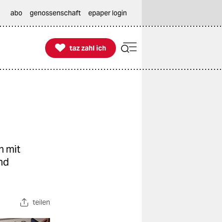
abo
genossenschaft
epaper login

taz zahl ich
taz zahl ich
n mit
nd
teilen