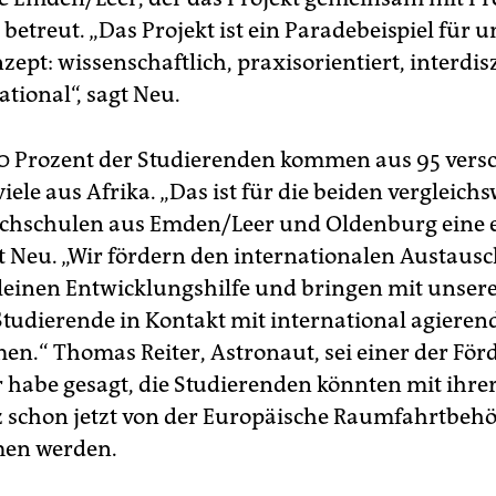
betreut. „Das Projekt ist ein Paradebeispiel für u
ept: wissenschaftlich, praxisorientiert, interdis
tional“, sagt Neu.
0 Prozent der Studierenden kommen aus 95 vers
iele aus Afrika. „Das ist für die beiden vergleichs
chschulen aus Emden/Leer und Oldenburg eine e
t Neu. „Wir fördern den internationalen Austausch
leinen Entwicklungshilfe und bringen mit unser
Studierende in Kontakt mit international agieren
n.“ Thomas Reiter, Astronaut, sei einer der För
Er habe gesagt, die Studierenden könnten mit ihre
schon jetzt von der Europäische Raumfahrtbeh
en werden.