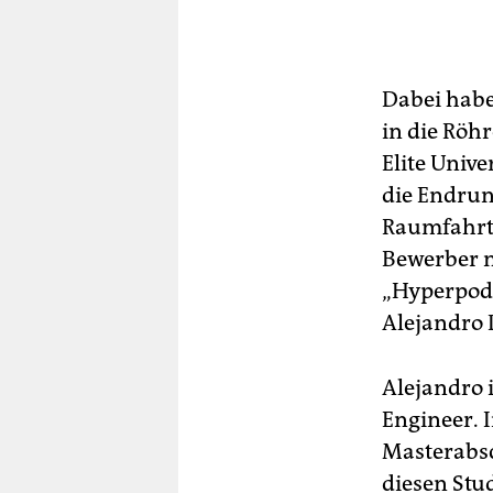
Dabei habe
in die Röh
Elite Unive
die Endrun
Raumfahrtu
Bewerber n
„Hyperpod 
Alejandro 
Alejandro 
Engineer. I
Masterabsch
diesen Stu