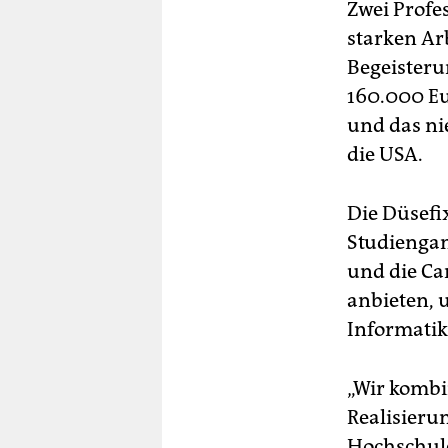
Zwei Profe
starken Ar
Begeisteru
160.000 Eur
und das ni
die USA.
Die Düsefi
Studiengan
und die Ca
anbieten, 
Informati
„Wir kombi
Realisieru
Hochschule