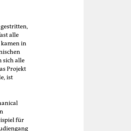
gestritten,
st alle
4 kamen in
rnischen
sich alle
as Projekt
, ist
hanical
en
spiel für
tudiengang