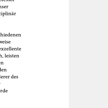
nser
ziplinär
chiedenen
weise
xzellente
, leisten
en
den
derer des
r
örde