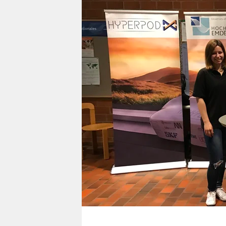
berlin
nord
wahrheit
verlag
verlag
veranstaltungen
shop
fragen & hilfe
unterstützen
abo
genossenschaft