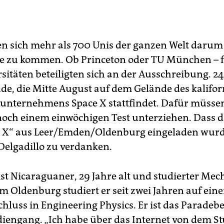
n sich mehr als 700 Unis der ganzen Welt darum 
re zu kommen. Ob Princeton oder TU München – fa
rsitäten beteiligten sich an der Ausschreibung. 2
de, die Mitte August auf dem Gelände des kalifo
nternehmens Space X stattfindet. Dafür müssen 
och einem einwöchigen Test unterziehen. Dass d
X“ aus Leer/Emden/Oldenburg eingeladen wurde
Delgadillo zu verdanken.
ist Nicaraguaner, 29 Jahre alt und studierter Mec
m Oldenburg studiert er seit zwei Jahren auf ein
luss in Engineering Physics. Er ist das Paradebei
diengang. „Ich habe über das Internet von dem S