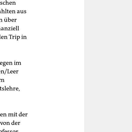
nschen
ahlten aus
en über
nanziell
en Trip in
legen im
en/Leer
am
tslehre,
en mit der
 von der
ofessor