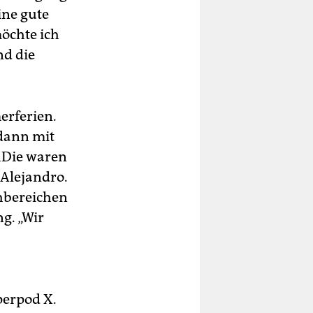
ine gute
möchte ich
nd die
erferien.
 dann mit
„Die waren
 Alejandro.
hbereichen
g. „Wir
perpod X.