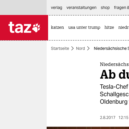
hautnavigation anspringen
hauptinhalt anspringen
footer anspringen
verlag
veranstaltungen
shop
fragen &
katzen
usa unter trump
hitze
nied

taz zahl ich
taz zahl ich
Startseite
Nord
Niedersächsische S
themen
politik
Niedersächsi
Ab d
öko
Tesla-Chef 
gesellschaft
Schallgesc
Oldenburg 
kultur
sport
2.8.2017
12:15