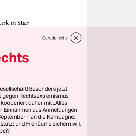
irk in Star
Gerade nicht
siert“ und
 Für Tesla
echts
chaus
rojekt:
in
öhre mit
esellschaft! Besonders jetzt
os Angeles
rt gegen Rechtsextremismus
z kooperiert daher mit „Alles
ller Einnahmen aus Anmeldungen
. September – an die Kampagne,
rstützt und Freiräume sichern will,
stiert,
bei?