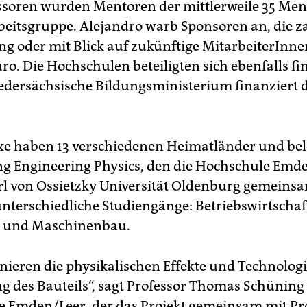
ssoren wurden Mentoren der mittlerweile 35 Me
beitsgruppe. Alejandro warb Sponsoren an, die z
ng oder mit Blick auf zukünftige MitarbeiterInn
o. Die Hochschulen beteiligten sich ebenfalls fi
edersächsische Bildungsministerium finanziert d
xe haben 13 verschiedenen Heimatländer und be
g Engineering Physics, den die Hochschule Emd
rl von Ossietzky Universität Oldenburg gemeins
unterschiedliche Studiengänge: Betriebswirtschaf
k und Maschinenbau.
nieren die physikalischen Effekte und Technologi
ng des Bauteils“, sagt Professor Thomas Schüning
 Emden/Leer, der das Projekt gemeinsam mit Pr