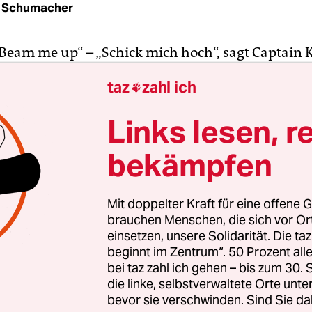
 Schumacher
„Beam me up“ – „Schick mich hoch“, sagt Captain K
ulkanier Scotty und der haut ihn weg. Durch
taz
zahl ich

zentration wird Kirk an einem Ort „entmateriali
ieder zusammengesetzt. Booh ey oder Blödsinn?
Links lesen, r
Musk ist Beamen eine Idee, mit der man sich dur
llte. Erstmal arbeitet er aber an einem anderen P
bekämpfen
oop. Das Prinzip: Der Hyperloop soll Passagiere 
apseln durch Magnet-Schwebetechnik in einer R
Mit doppelter Kraft für eine offene G
00 Kilometer pro Stunde von San Francisco nach L
brauchen Menschen, die sich vor O
n. Reisen soll dadurch schneller, günstiger und
einsetzen, unsere Solidarität. Die ta
beginnt im Zentrum“. 50 Prozent a
undlicher werden.
bei taz zahl ich gehen – bis zum 30
die linke, selbstverwaltete Orte unte
Musk nicht Milliarden von Forschungsgeldern inve
bevor sie verschwinden. Sind Sie da