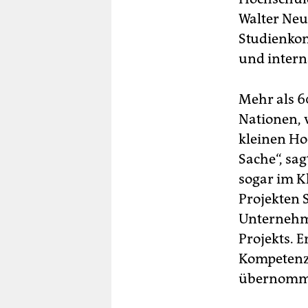
Walter Neu 
Studienkonz
und interna
Mehr als 6
Nationen, v
kleinen Ho
Sache“, sag
sogar im K
Projekten 
Unternehme
Projekts. 
Kompetenz 
übernomm