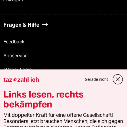
Fragen & Hilfe
Feedback
Aboservice
ePaper Login
taz
zahl ich
Gerade nicht

Downloads für Abonnierende
Links lesen, rechts
bekämpfen
© 2026 taz Verlags und Vertriebs GmbH
Mit doppelter Kraft für eine offene Gesellschaft!
Alle Rechte vorbehalten. Bei rechtlichen Fragen oder für Genehmigungen
wenden Sie sich bitte an
lizenzen@taz.de
Besonders jetzt brauchen Menschen, die sich gegen