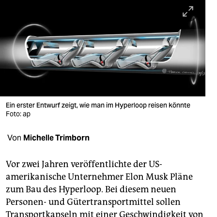
berlin
nord
wahrheit
verlag
verlag
veranstaltungen
Ein erster Entwurf zeigt, wie man im Hyperloop reisen könnte
Foto: ap
shop
Von
Michelle Trimborn
fragen & hilfe
unterstützen
Vor zwei Jahren veröffentlichte der US-
amerikanische Unternehmer Elon Musk Pläne
abo
zum Bau des Hyperloop. Bei diesem neuen
genossenschaft
Personen- und Gütertransportmittel sollen
Transportkapseln mit einer Geschwindigkeit von