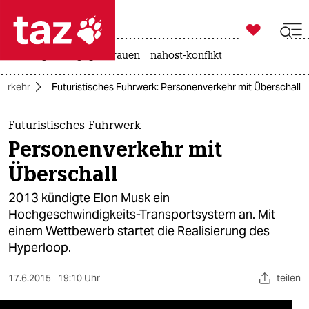

taz zahl ich
hitze
gewalt gegen frauen
nahost-konflikt

taz zahl ich
Verkehr
Futuristisches Fuhrwerk: Personenverkehr mit Überschall
taz zahl ich
themen
Futuristisches Fuhrwerk
Personenverkehr mit
politik
Überschall
öko
2013 kündigte Elon Musk ein
Hochgeschwindigkeits-Transportsystem an. Mit
gesellschaft
einem Wettbewerb startet die Realisierung des
Hyperloop.
kultur
sport
17.6.2015
19:10 Uhr
teilen