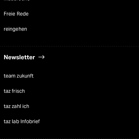
Freie Rede
reingehen
Newsletter
team zukunft
taz frisch
taz zahl ich
taz lab Infobrief