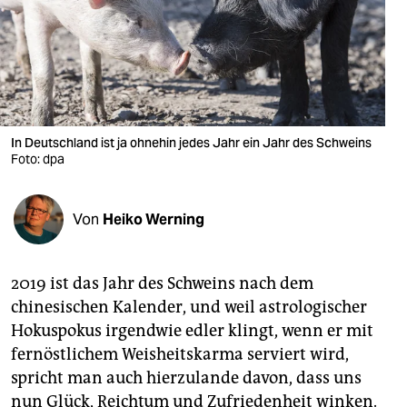
berlin
nord
wahrheit
verlag
In Deutschland ist ja ohnehin jedes Jahr ein Jahr des Schweins
verlag
Foto: dpa
veranstaltungen
Von
Heiko Werning
shop
fragen & hilfe
2019 ist das Jahr des Schweins nach dem
unterstützen
chinesischen Kalender, und weil astrologischer
Hokuspokus irgendwie edler klingt, wenn er mit
abo
fernöstlichem Weisheitskarma serviert wird,
genossenschaft
spricht man auch hierzulande davon, dass uns
nun Glück, Reichtum und Zufriedenheit winken.