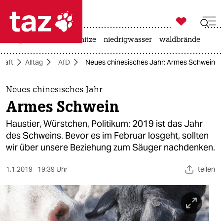

taz zahl ich
krieg in der ukraine
hitze
niedrigwasser
waldbrände

taz zahl ich
chaft
Alltag
AfD
Neues chinesisches Jahr: Armes Schwein
taz zahl ich
themen
Neues chinesisches Jahr
Armes Schwein
politik
Haustier, Würstchen, Politikum: 2019 ist das Jahr
öko
des Schweins. Bevor es im Februar losgeht, sollten
wir über unsere Beziehung zum Säuger nachdenken.
gesellschaft
1.1.2019
19:39 Uhr
teilen
kultur
sport