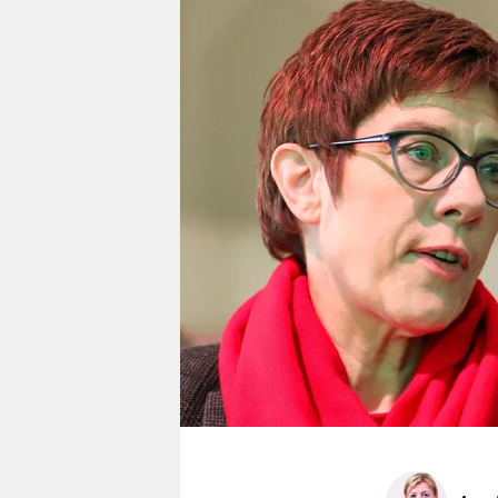
berlin
nord
wahrheit
verlag
verlag
veranstaltungen
shop
fragen & hilfe
unterstützen
abo
genossenschaft