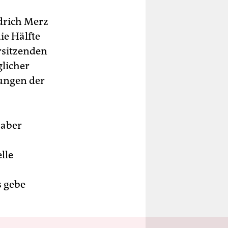
drich Merz
ie Hälfte
rsitzenden
glicher
ungen der
 aber
lle
s gebe