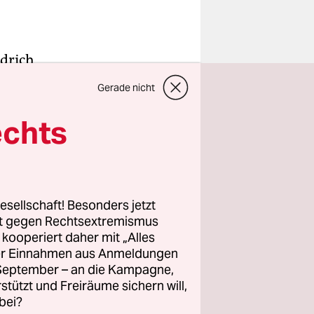
edrich
heiterte
Gerade nicht
furter
 Lobbyist
echts
ehmen
.
Der
Zeit
ll, sie
esellschaft! Besonders jetzt
rt gegen Rechtsextremismus
hlt und
z kooperiert daher mit „Alles
für die
ller Einnahmen aus Anmeldungen
nisteramt
. September – an die Kampagne,
 dem
rstützt und Freiräume sichern will,
bei?