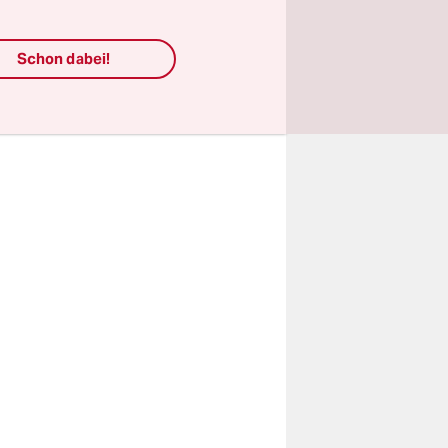
um die
nicht
Schon dabei!