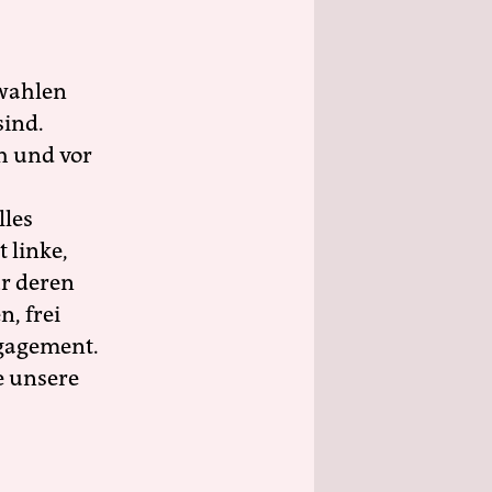
wahlen
sind.
h und vor
lles
 linke,
ür deren
n, frei
ngagement.
e unsere