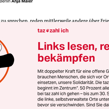
Berlin
Anja Maier
t zu sprechen, reden mittlerweile andere über Fri
tzt hatte sich der beim CDU-Parteitag knapp gesc
taz
zahl ich

enkandidat Mitte Dezember gemeldet. Der
Frank
n Zeitung
gegenüber hatte der Rechtsanwalt und
Links lesen, r
sei bereit,
ein Amt als Bundesminister zu übern
bekämpfen
 Parteivorsitzende scheint das anders zu sehen. 
gibt Annegret Kramp-Karrenbauer nun zu Protoko
Mit doppelter Kraft für eine offene G
brauchen Menschen, die sich vor O
 letzten Kabinettsfrühstück noch mal durchgezä
einsetzen, unsere Solidarität. Die ta
t: Das Kabinett war vollzählig“. Insofern sehe sie „
beginnt im Zentrum“. 50 Prozent a
keinen Handlungsbedarf“, Friedrich Merz ein Mi
bei taz zahl ich gehen – bis zum 30
gen. Über ihr Vieraugengespräch mit Merz nach
die linke, selbstverwaltete Orte unte
bevor sie verschwinden. Sind Sie da
erweist sie
im
Zeit
-Interview
auf die verabredete