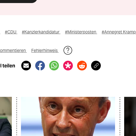
z
#CDU
#Kanzlerkandidatur
#Ministerposten
#Annegret Kramp
ommentieren
Fehlerhinweis
 teilen