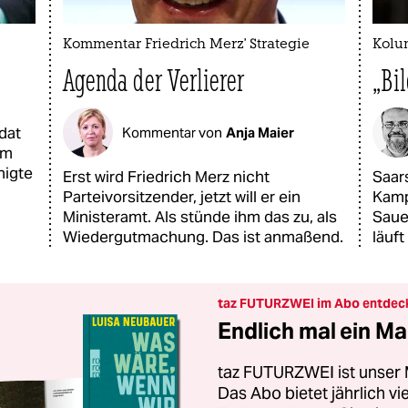
Kommentar Friedrich Merz' Strategie
Kolu
Agenda der Verlierer
„Bi
dat
Kommentar von
Anja Maier
em
nigte
Erst wird Friedrich Merz nicht
Saars
Parteivorsitzender, jetzt will er ein
Kamp
Ministeramt. Als stünde ihm das zu, als
Sauer
Wiedergutmachung. Das ist anmaßend.
läuft
taz FUTURZWEI im Abo entdec
Endlich mal ein Ma
taz FUTURZWEI ist unser 
Das Abo bietet jährlich v