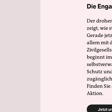
Die Enga
Der drohe
zeigt, wie
Gerade jet
allem mit d
Zivilgesell
beginnt im
selbstverw
Schutz und 
zugänglich
Finden Sie
Aktion.
Jetzt u