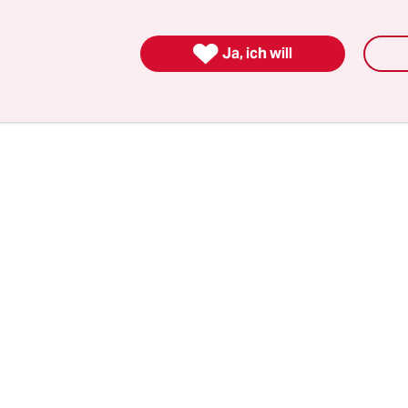
hkeit. „Aber eines kann man sagen: Es ging nicht 
ster oder gar nichts – das würde die Partei auch 

Ja, ich will