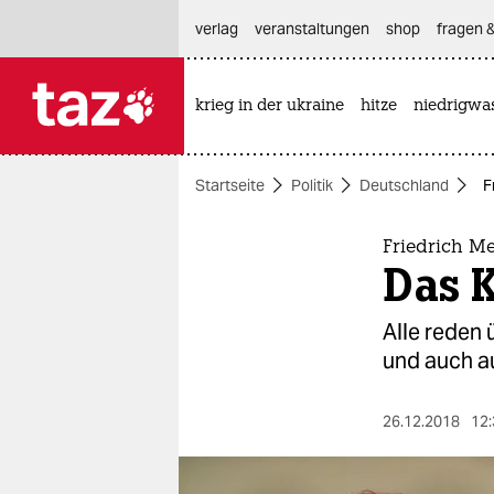
hautnavigation anspringen
hauptinhalt anspringen
footer anspringen
verlag
veranstaltungen
shop
fragen &
krieg in der ukraine
hitze
niedrigwa

taz zahl ich
taz zahl ich
Startseite
Politik
Deutschland
F
themen
politik
Friedrich Me
Das K
öko
Alle reden 
gesellschaft
und auch au
kultur
26.12.2018
12:
sport