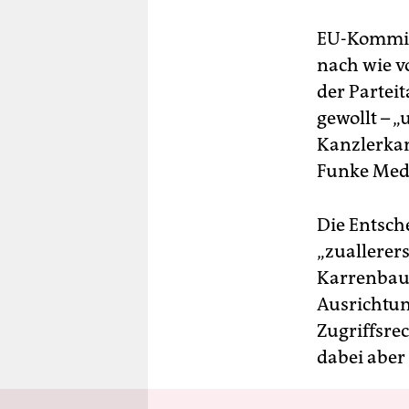
EU-Kommiss
nach wie v
der Partei
gewollt – 
Kanzlerkan
Funke Med
Die Entsch
„zuallerer
Karrenbaue
Ausrichtun
Zugriffsrec
dabei aber