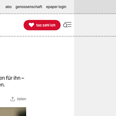
abo
genossenschaft
epaper login

taz zahl ich
taz zahl ich
n für ihn –
n.
teilen