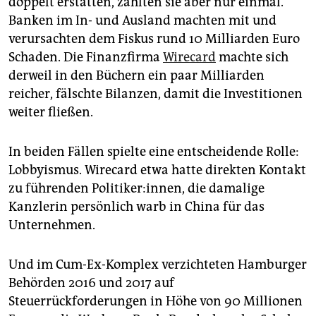
doppelt erstatten, zahlten sie aber nur einmal.
epaper login
Banken im In- und Ausland machten mit und
verursachten dem Fiskus rund 10 Milliarden Euro
Schaden. Die Finanzfirma
Wirecard
machte sich
derweil in den Büchern ein paar Milliarden
reicher, fälschte Bilanzen, damit die Investitionen
weiter fließen.
In beiden Fällen spielte eine entscheidende Rolle:
Lobbyismus. Wirecard etwa hatte direkten Kontakt
zu führenden Po­li­ti­ke­r:in­nen, die damalige
Kanzlerin persönlich warb in China für das
Unternehmen.
Und im Cum-Ex-Komplex verzichteten Hamburger
Behörden 2016 und 2017 auf
Steuerrückforderungen in Höhe von 90 Millionen