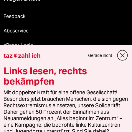
Feedback
Aboservice
ePaper Login
taz
zahl ich
Gerade nicht

Downloads für Abonnierende
Links lesen, rechts
bekämpfen
© 2026 taz Verlags und Vertriebs GmbH
Alle Rechte vorbehalten. Bei rechtlichen Fragen oder für Genehmigungen
Mit doppelter Kraft für eine offene Gesellschaft!
wenden Sie sich bitte an
lizenzen@taz.de
Besonders jetzt brauchen Menschen, die sich gegen
Rechtsextremismus einsetzen, unsere Solidarität.
Daher gehen 50 Prozent der Einnahmen aus
Feedback
Redaktionsstatut
Kommune-Richtlinien
KI-
Neuanmeldungen an „Alles beginnt im Zentrum“ –
eine Kampagne, die bedrohte linke Kulturzentren
Leitlinie
Informant
Datenschutz
Impressum
AGB
und Jugendorte unterstützt. Sind Sie dabei?