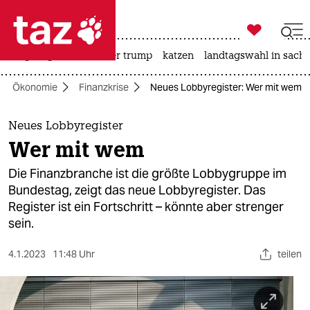

taz zahl ich
bergsteigen
usa unter trump
katzen
landtagswahl in sachs

taz zahl ich
Ökonomie
Finanzkrise
Neues Lobbyregister: Wer mit wem
taz zahl ich
themen
Neues Lobbyregister
Wer mit wem
politik
Die Finanzbranche ist die größte Lobbygruppe im
öko
Bundestag, zeigt das neue Lobbyregister. Das
Register ist ein Fortschritt – könnte aber strenger
gesellschaft
sein.
kultur
4.1.2023
11:48 Uhr
teilen
sport