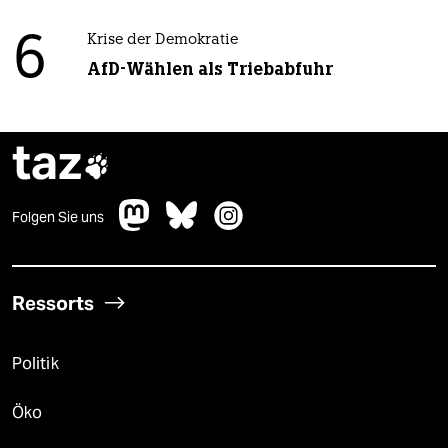
6
Krise der Demokratie
AfD-Wählen als Triebabfuhr
taz

Folgen Sie uns
Ressorts
Politik
Öko