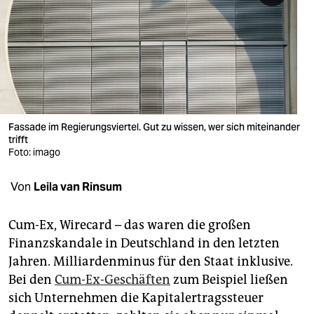
berlin
nord
wahrheit
verlag
verlag
Fassade im Regierungsviertel. Gut zu wissen, wer sich miteinander
trifft
veranstaltungen
Foto: imago
shop
Von
Leila van Rinsum
fragen & hilfe
Cum-Ex, Wirecard – das waren die großen
unterstützen
Finanzskandale in Deutschland in den letzten
Jahren. Milliardenminus für den Staat inklusive.
abo
Bei den
Cum-Ex-Geschäften
zum Beispiel ließen
genossenschaft
sich Unternehmen die Kapitalertragssteuer