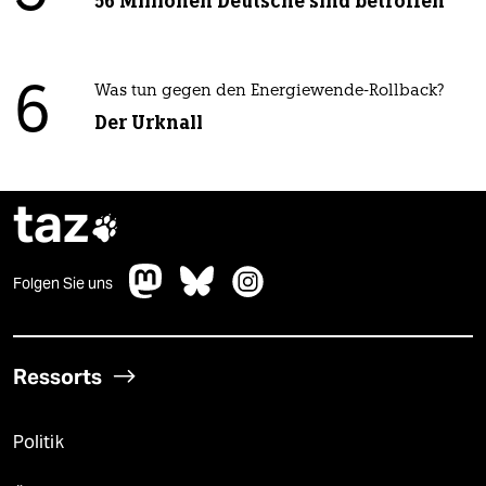
56 Millionen Deutsche sind betroffen
6
Was tun gegen den Energiewende-Rollback?
Der Urknall
taz

Folgen Sie uns
Ressorts
Politik