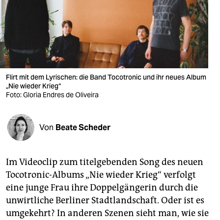
berlin
nord
wahrheit
verlag
Flirt mit dem Lyrischen: die Band Tocotronic und ihr neues Album
verlag
„Nie wieder Krieg“
Foto: Gloria Endres de Oliveira
veranstaltungen
shop
Von
Beate Scheder
fragen & hilfe
Im Videoclip zum titelgebenden Song des neuen
unterstützen
Tocotronic-Albums „Nie wieder Krieg“ verfolgt
abo
eine junge Frau ihre Doppelgängerin durch die
unwirtliche Berliner Stadtlandschaft. Oder ist es
genossenschaft
umgekehrt? In anderen Szenen sieht man, wie sie