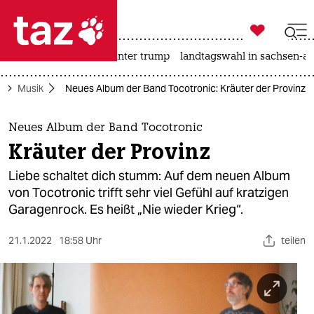

taz zahl ich
nahost-konflikt
usa unter trump
landtagswahl in sachsen-an

taz zahl ich
r
Musik
Neues Album der Band Tocotronic: Kräuter der Provinz
taz zahl ich
themen
Neues Album der Band Tocotronic
Kräuter der Provinz
politik
Liebe schaltet dich stumm: Auf dem neuen Album
öko
von Tocotronic trifft sehr viel Gefühl auf kratzigen
Garagenrock. Es heißt „Nie wieder Krieg“.
gesellschaft
21.1.2022
18:58 Uhr
teilen
kultur
sport