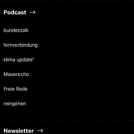
Podcast
bundestalk
fernverbindung
klima update°
Mauerecho
Freie Rede
reingehen
Newsletter