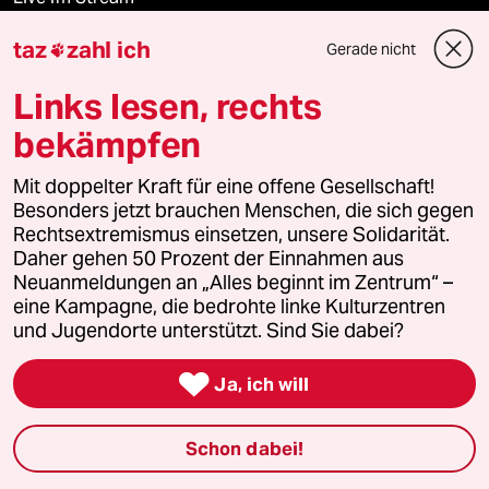
taz
zahl ich
Gerade nicht
Vergangene

Links lesen, rechts
taz lab 2027
bekämpfen
Mit doppelter Kraft für eine offene Gesellschaft!
Mehr taz Lesestoff
Besonders jetzt brauchen Menschen, die sich gegen
Rechtsextremismus einsetzen, unsere Solidarität.
Daher gehen 50 Prozent der Einnahmen aus
taz Blogs
Neuanmeldungen an „Alles beginnt im Zentrum“ –
eine Kampagne, die bedrohte linke Kulturzentren
taz FUTURZWEI
und Jugendorte unterstützt. Sind Sie dabei?

Le Monde diplomatique
Ja, ich will
taz Archiv
Schon dabei!