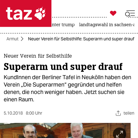

taz zahl ich
nahost-konflikt
usa unter trump
landtagswahl in sachsen-an

taz zahl ich
Armut
Neuer Verein für Selbsthilfe: Superarm und super drauf
taz zahl ich
themen
Neuer Verein für Selbsthilfe
Superarm und super drauf
politik
KundInnen der Berliner Tafel in Neukölln haben den
öko
Verein „Die Superarmen“ gegründet und helfen
denen, die noch weniger haben. Jetzt suchen sie
gesellschaft
einen Raum.
kultur
5.10.2018
8:00 Uhr
teilen
sport