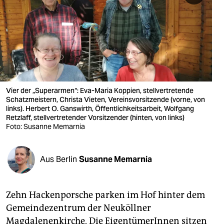
berlin
nord
wahrheit
verlag
verlag
Vier der „Superarmen“: Eva-Maria Koppien, stellvertretende
Schatzmeistern, Christa Vieten, Vereinsvorsitzende (vorne, von
veranstaltungen
links). Herbert O. Ganswirth, Öffentlichkeitsarbeit, Wolfgang
Retzlaff, stellvertretender Vorsitzender (hinten, von links)
Foto: Susanne Memarnia
shop
fragen & hilfe
Aus Berlin
Susanne Memarnia
unterstützen
abo
Zehn Hackenporsche parken im Hof hinter dem
genossenschaft
Gemeindezentrum der Neuköllner
Magdalenenkirche. Die EigentümerInnen sitzen