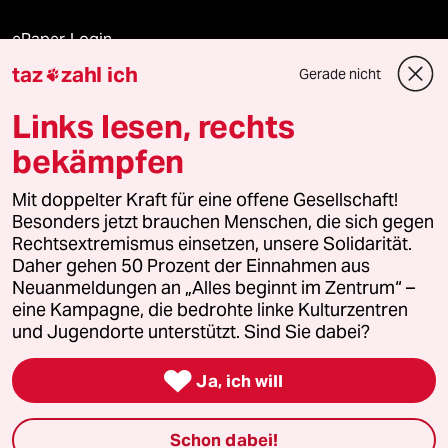
ePaper Login
taz
zahl ich
Gerade nicht

Downloads für Abonnierende
Links lesen, rechts
bekämpfen
© 2026 taz Verlags und Vertriebs GmbH
Mit doppelter Kraft für eine offene Gesellschaft!
Alle Rechte vorbehalten. Bei rechtlichen Fragen oder für Genehmigungen
wenden Sie sich bitte an
lizenzen@taz.de
Besonders jetzt brauchen Menschen, die sich gegen
Rechtsextremismus einsetzen, unsere Solidarität.
Daher gehen 50 Prozent der Einnahmen aus
Feedback
Redaktionsstatut
Kommune-Richtlinien
KI-
Neuanmeldungen an „Alles beginnt im Zentrum“ –
eine Kampagne, die bedrohte linke Kulturzentren
Leitlinie
Informant
Datenschutz
Impressum
AGB
und Jugendorte unterstützt. Sind Sie dabei?
Seitenwende
Einwilligungen widerrufen (Ads)

Ja, ich will
Schon dabei!