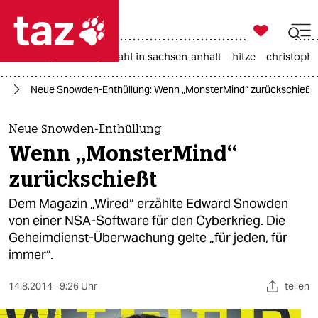

taz zahl ich
iran-krieg
landtagswahl in sachsen-anhalt
hitze
christophe

taz zahl ich
ng
Neue Snowden-Enthüllung: Wenn „MonsterMind“ zurückschießt
taz zahl ich
themen
Neue Snowden-Enthüllung
Wenn „MonsterMind“
politik
zurückschießt
öko
Dem Magazin „Wired“ erzählte Edward Snowden
von einer NSA-Software für den Cyberkrieg. Die
gesellschaft
Geheimdienst-Überwachung gelte „für jeden, für
immer“.
kultur
sport
14.8.2014
9:26 Uhr
teilen