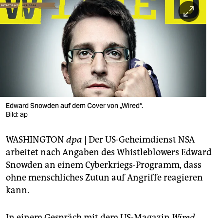
berlin
nord
wahrheit
verlag
verlag
veranstaltungen
Edward Snowden auf dem Cover von „Wired“.
Bild: ap
shop
WASHINGTON
dpa
| Der US-Geheimdienst NSA
fragen & hilfe
arbeitet nach Angaben des Whistleblowers Edward
unterstützen
Snowden an einem Cyberkriegs-Programm, dass
ohne menschliches Zutun auf Angriffe reagieren
abo
kann.
genossenschaft
In einem Gespräch mit dem US-Magazin
Wired