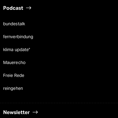
Podcast
bundestalk
fernverbindung
klima update°
Mauerecho
Freie Rede
reingehen
Newsletter