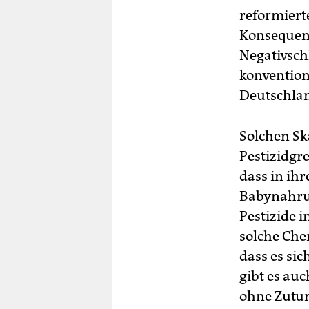
reformierte
Konsequenz
Negativschl
konvention
Deutschlan
Solchen Sk
Pestizidgre
dass in ihr
Babynahrun
Pestizide 
solche Che
dass es sic
gibt es au
ohne Zutun