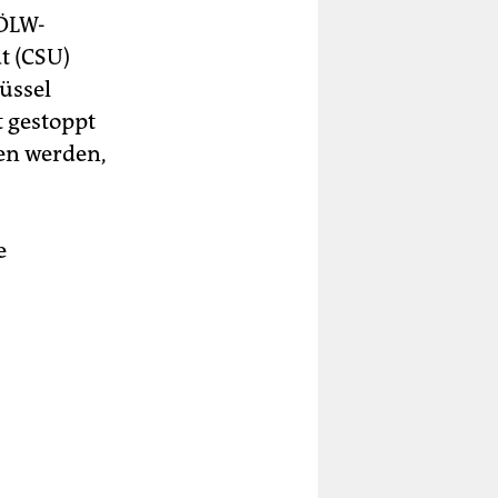
BÖLW-
t (CSU)
üssel
t gestoppt
en werden,
e