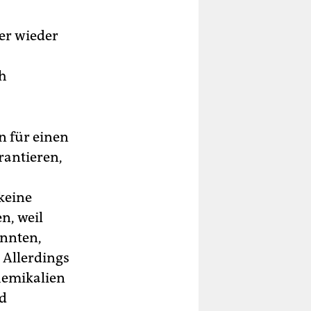
er wieder
ch
n für einen
rantieren,
keine
n, weil
önnten,
 Allerdings
Chemikalien
ld