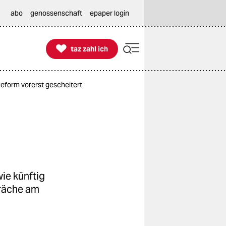
abo
genossenschaft
epaper login

taz zahl ich
taz zahl ich
Reform vorerst gescheitert
ie künftig
präche am