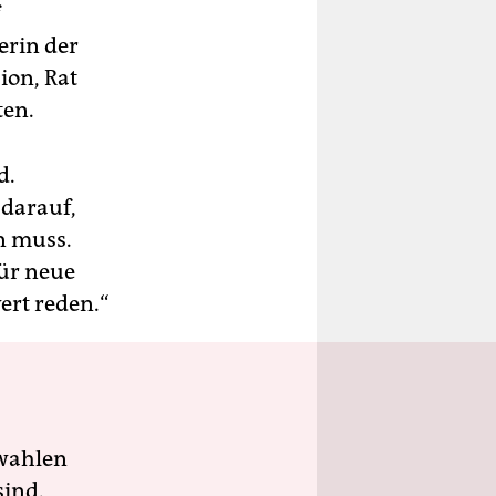
erin der
ion, Rat
ten.
d.
 darauf,
n muss.
ür neue
ert reden.“
wahlen
sind.