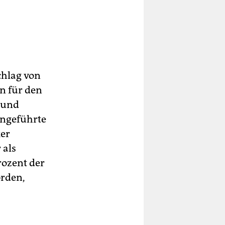
chlag von
rn für den
 Bund
ingeführte
ker
 als
rozent der
örden,