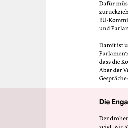
Dafür müss
zurückziehe
EU-Kommiss
und Parlam
Damit ist 
Parlaments
dass die K
Aber der V
Gespräche:
Die Enga
Der drohe
zeigt, wie