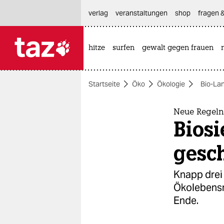
hautnavigation anspringen
hauptinhalt anspringen
footer anspringen
verlag
veranstaltungen
shop
fragen &
hitze
surfen
gewalt gegen frauen

taz zahl ich
taz zahl ich
Startseite
Öko
Ökologie
Bio-La
themen
politik
Neue Regeln
Biosi
öko
gesch
gesellschaft
Knapp drei 
kultur
Ökolebensm
Ende.
sport