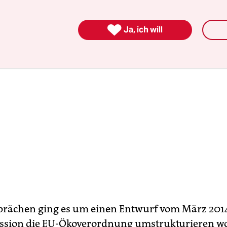

Ja, ich will
prächen ging es um einen Entwurf vom März 2014
sion die EU-Ökoverordnung umstrukturieren wol