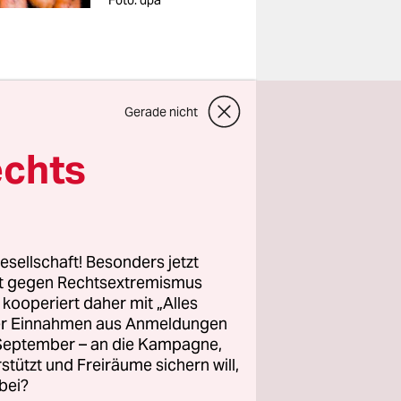
Foto: dpa
mittel hat
Gerade nicht
echts
nicht näher
ertreter
m
esellschaft! Besonders jetzt
rt gegen Rechtsextremismus
schlag der
z kooperiert daher mit „Alles
 eigenen
ller Einnahmen aus Anmeldungen
. September – an die Kampagne,
ommission
rstützt und Freiräume sichern will,
riften
bei?