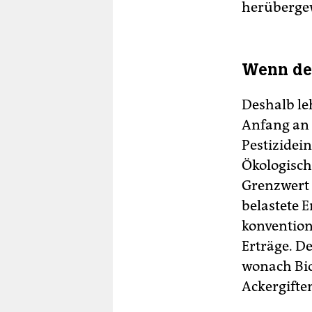
herüberge
Wenn der
Deshalb le
Anfang an k
Pestizidein
Ökologisch
Grenzwert 
belastete 
konvention
Erträge. D
wonach Bio
Ackergiften