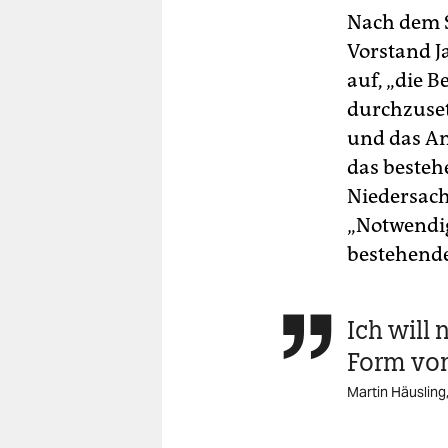
Nach dem S
Vorstand J
auf, „die 
durchzuset
und das A
das besteh
Niedersach
„Notwendig
bestehende
Ich will 

Form vo
Martin Häusling