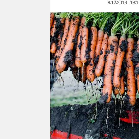
berlin
8.12.2016
19:1
nord
wahrheit
verlag
verlag
veranstaltungen
shop
fragen & hilfe
unterstützen
abo
genossenschaft