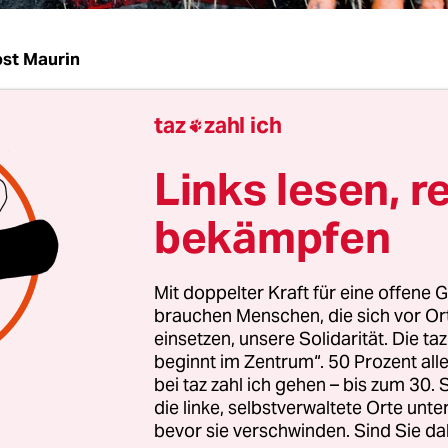
st Maurin
taz
zahl ich
rei Jahren Streit über neue Regeln für Bio-Lebens

 Projekt auf unbestimmte Zeit verschoben. „Die
Links lesen, r
gen sind vorläufig abgebrochen und auf einen 
n Termin vertagt – wenn überhaupt“, sagte der V
bekämpfen
ischen Parlaments, Martin Häusling (Grüne), a
 der taz.
Mit doppelter Kraft für eine offene G
brauchen Menschen, die sich vor O
och der Rat der Mitgliedstaaten hätten einem Vor
einsetzen, unsere Solidarität. Die ta
 zustimmen können, für Biolebensmittel einen
beginnt im Zentrum“. 50 Prozent a
bei taz zahl ich gehen – bis zum 30
enzwert einzuführen. Kreise des Rats und der K
die linke, selbstverwaltete Orte unte
 Häuslings Angaben. Jetzt gelten die alten Vorsch
bevor sie verschwinden. Sind Sie da