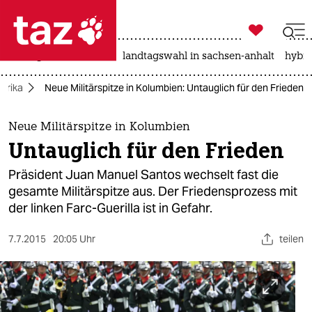

taz zahl ich
niedrigwasser
rente
landtagswahl in sachsen-anhalt
hybri

taz zahl ich
erika
Neue Militärspitze in Kolumbien: Untauglich für den Frieden
taz zahl ich
themen
Neue Militärspitze in Kolumbien
Untauglich für den Frieden
politik
Präsident Juan Manuel Santos wechselt fast die
öko
gesamte Militärspitze aus. Der Friedensprozess mit
der linken Farc-Guerilla ist in Gefahr.
gesellschaft
7.7.2015
20:05 Uhr
teilen
kultur
sport