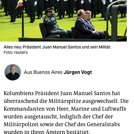
berlin
nord
wahrheit
verlag
Alles neu: Präsident Juan Manuel Santos und sein Militär.
verlag
Foto: reuters
veranstaltungen
Aus Buenos Aires
Jürgen Vogt
shop
fragen & hilfe
Kolumbiens Präsident Juan Manuel Santos hat
unterstützen
überraschend die Militärspitze ausgewechselt. Die
Kommandanten von Heer, Marine und Luftwaffe
abo
wurden ausgetauscht, lediglich der Chef der
genossenschaft
Militärpolizei sowie der Chef des Generalstabs
wurden in ihren Ämtern bestätigt.