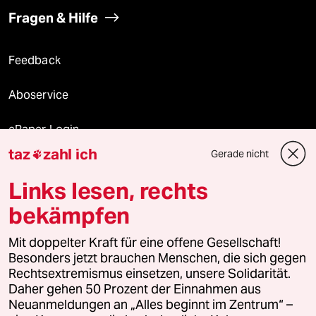
Fragen & Hilfe
Feedback
Aboservice
ePaper Login
taz
zahl ich
Gerade nicht

Downloads für Abonnierende
Links lesen, rechts
bekämpfen
© 2026 taz Verlags und Vertriebs GmbH
Mit doppelter Kraft für eine offene Gesellschaft!
Alle Rechte vorbehalten. Bei rechtlichen Fragen oder für Genehmigungen
wenden Sie sich bitte an
lizenzen@taz.de
Besonders jetzt brauchen Menschen, die sich gegen
Rechtsextremismus einsetzen, unsere Solidarität.
Daher gehen 50 Prozent der Einnahmen aus
Feedback
Redaktionsstatut
Kommune-Richtlinien
KI-
Neuanmeldungen an „Alles beginnt im Zentrum“ –