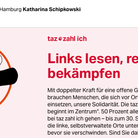
 Hamburg
Katharina Schipkowski
können sie es nicht mehr, und ihnen ist auch kla
taz
zahl ich

 Wahrscheinlichkeit als Verlierer*innen aus der 
en werden: Anwohner*innen und Gewerbetreiben
Links lesen, r
ße 42, Ecke Bahrenfelder Straße, wollen trotzde
bekämpfen
 das Beste aus den Plänen des Investors rauszuho
ensgruppe Köhler & von Bargen hat das Grunds
d plant einen kompletten Abriss und Neubau.
Mit doppelter Kraft für eine offene G
brauchen Menschen, die sich vor O
einsetzen, unsere Solidarität. Die ta
den sich auf dem Eckgrundstück gegenüber der F
beginnt im Zentrum“. 50 Prozent a
mehrere Wohnungen und ein Wohnprojekt, eine
bei taz zahl ich gehen – bis zum 30
chneiderei, eine Shisha Bar und Restaurants wi
die linke, selbstverwaltete Orte unte
bevor sie verschwinden. Sind Sie da
amma Mia und das griechische Restaurant Sotiri