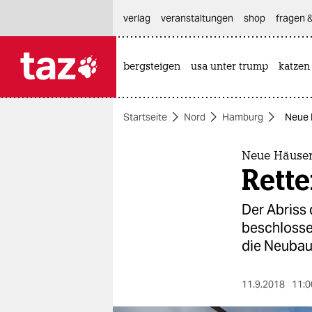
hautnavigation anspringen
hauptinhalt anspringen
footer anspringen
verlag
veranstaltungen
shop
fragen &
bergsteigen
usa unter trump
katzen

taz zahl ich
taz zahl ich
Startseite
Nord
Hamburg
Neue 
themen
politik
Neue Häuser
Rette
öko
Der Abriss
gesellschaft
beschlosse
die Neubau-
kultur
sport
11.9.2018
11:0