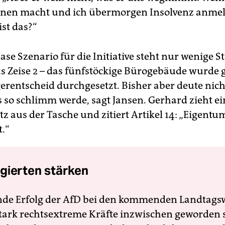
onen macht und ich übermorgen Insolvenz anmel
ist das?“
ase Szenario für die Initiative steht nur wenige 
as Zeise 2 – das fünfstöckige Bürogebäude wurde 
er­entscheid durchgesetzt. Bisher aber deute nic
s so schlimm werde, sagt Jansen. Gerhard zieht ei
z aus der Tasche und zitiert Artikel 14: „Eigentu
t.“
gierten stärken
nde Erfolg der AfD bei den kommenden Landtags
 stark rechtsextreme Kräfte inzwischen geworden 