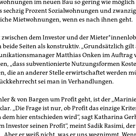
ohnungen im neuen Bau so gering wie möglich 
 sechzig Prozent Sozialwohnungen und zwanzig
iche Mietwohnungen, wenn es nach ihnen geht.
 zwischen dem Investor und der Mieter*innenlo
beide Seiten als konstruktiv. „Grundsätzlich gilt 
nikationsmanager Matthias Onken im Auftrag v
en, „dass subventionierte Nutzungsformen Kost
n, die an anderer Stelle erwirtschaftet werden m
ückkehrrecht sei man in Verhandlungen.
ler & von Bargen um Profit geht, ist der „Marini
lar. „Die Frage ist nur, ob Profit das einzige Krit
 dem hier entschieden wird“, sagt Katharina Gerh
 Investor seinen Profit“, meint Sadik Rasimi, der
s. „Aber er weiß nicht, was er uns wegnimmt. Wenn