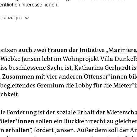
entlichen Interesse liegen.
r anzeigen
erdings nur
, wenn erhebliche Teile der Originalsubstanz
alten sind.
e Eckbebauung
Barnerstraße/Bahrenfelder Straße ist nicht
 sitzen auch zwei Frauen der Initiative „Mariniera
kmalgeschützt, weil sie baulich zu sehr verändert wurde.
 Wiebke Jansen lebt im Wohnprojekt Villa Dunkel
iss beschlossene Sache ist, Katharina Gerhardt is
 Zusammen mit vier anderen Ottenser*innen bild
begleitendes Gremium die Lobby für die Mieter*
ichkeit.
le Forderung ist der soziale Erhalt der Mieterscha
Mieter*innen sollen ein Rückkehrrecht zu gleiche
n erhalten“, fordert Jansen. Außerdem soll der An