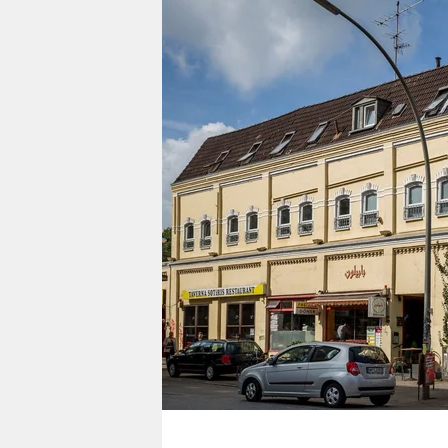
berlin
nord
wahrheit
verlag
verlag
veranstaltungen
shop
fragen & hilfe
unterstützen
abo
genossenschaft