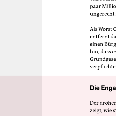
paar Milli
ungerecht 
Als Worst C
entfernt d
einen Bürg
hin, dass e
Grundgeset
verpflichte
Die Enga
Der drohe
zeigt, wie