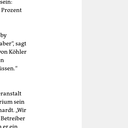
sein:
 Prozent
bby
aber“, sagt
on Köhler
en
üssen.“
eranstalt
erium sein
ardt. „Wir
 Betreiber
 er ein