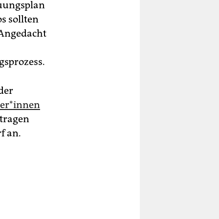
auungsplan
s sollten
 Angedacht
gsprozess.
der
ner*innen
etragen
f an.