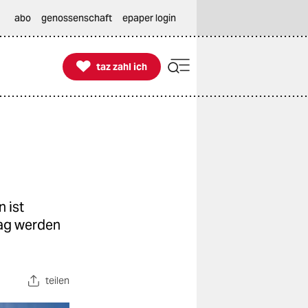
abo
genossenschaft
epaper login

taz zahl ich
taz zahl ich
 ist
tag werden
teilen