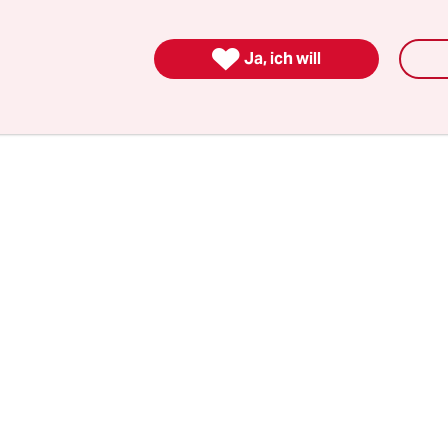
atih Akin als Inspiration für seine Soulkitchen-K

Ja, ich will