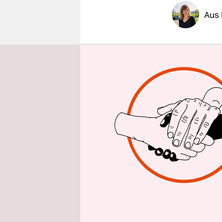
epaper login
Aus
Verhindern 
mit großer
hervorgeh
Barnerstra
versuchen,
Unternehm
gekauft un
Noch befin
Ottensen 
Änderungss
Pizzeria M