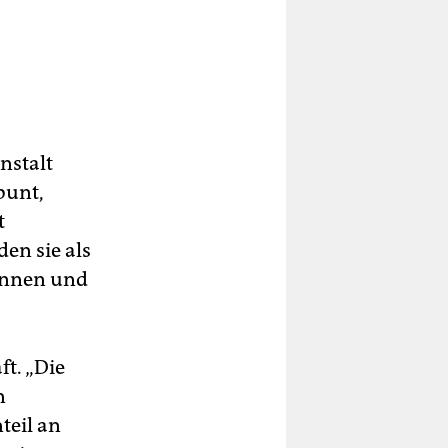
nstalt
bunt,
t
en sie als
innen und
ft. „Die
n
teil an