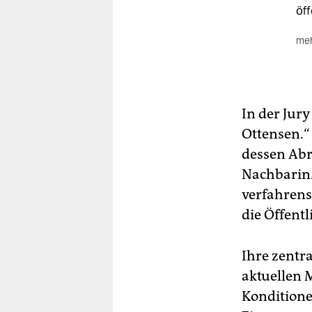
öff
meh
All
erh
Di
In der Jury
den
Ottensen.“
dessen Abr
Nachbarin.
verfahrens
die Öffentl
Ihre zentra
aktuellen 
Konditione