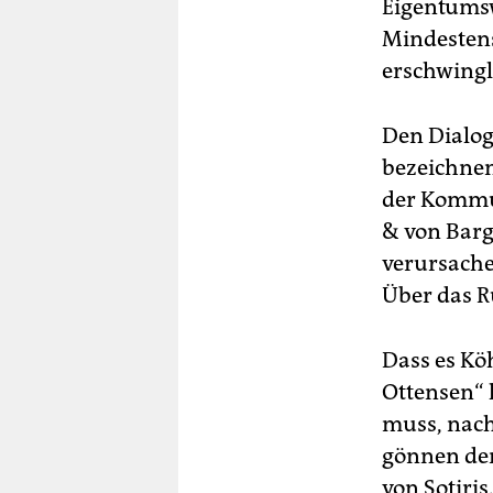
Eigentumsw
Mindestens
erschwingl
Den Dialog
bezeichnen 
der Kommu
& von Barg
verursache
Über das R
Dass es Köh
Ottensen“ k
muss, nach
gönnen dem
von Sotiri