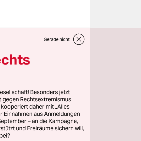
r, dass sie
Gerade nicht
Sache
de der
echts
m
len. Die
tück
esellschaft! Besonders jetzt
rt gegen Rechtsextremismus
z kooperiert daher mit „Alles
abrik in
ller Einnahmen aus Anmeldungen
. September – an die Kampagne,
e die
rstützt und Freiräume sichern will,
bei?
s, das dem