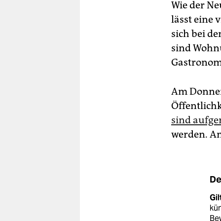
Wie der Ne
lässt eine
sich bei d
sind Wohnu
Gastronomi
Am Donners
Öffentlichk
sind aufge
werden. Am
De
Gil
kün
Bew