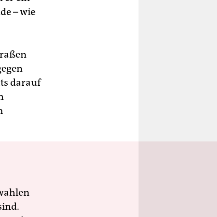
de – wie
Straßen
gegen
hts darauf
n
m
wahlen
sind.