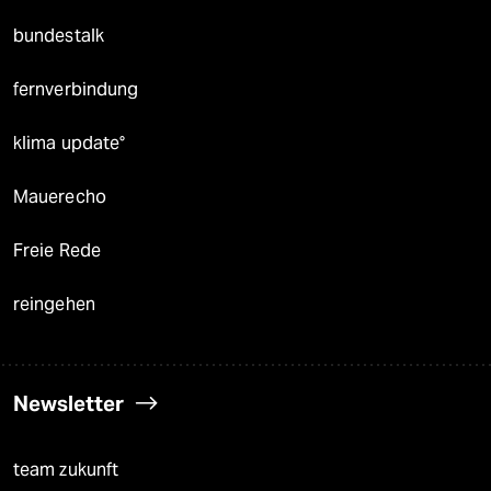
bundestalk
fernverbindung
klima update°
Mauerecho
Freie Rede
reingehen
Newsletter
team zukunft