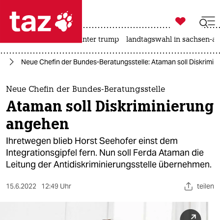

taz zahl ich
nahost-konflikt
usa unter trump
landtagswahl in sachsen-an

taz zahl ich
us
Neue Chefin der Bundes-Beratungsstelle: Ataman soll Diskrimi
taz zahl ich
themen
Neue Chefin der Bundes-Beratungsstelle
Ataman soll Diskriminierung
politik
angehen
öko
Ihretwegen blieb Horst Seehofer einst dem
Integrationsgipfel fern. Nun soll Ferda Ataman die
gesellschaft
Leitung der Antidiskriminierungsstelle übernehmen.
kultur
15.6.2022
12:49 Uhr
teilen
sport