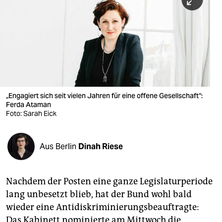
berlin
nord
wahrheit
verlag
verlag
„Engagiert sich seit vielen Jahren für eine offene Gesellschaft“:
Ferda Ataman
veranstaltungen
Foto: Sarah Eick
shop
fragen & hilfe
Aus Berlin
Dinah Riese
unterstützen
Nachdem der Posten eine ganze Legislaturperiode
abo
lang unbesetzt blieb, hat der Bund wohl bald
genossenschaft
wieder eine Antidiskriminierungsbeauftragte:
Das Kabinett nominierte am Mittwoch die