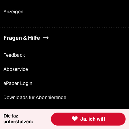
Anzeigen
Fragen & Hilfe
Feedback
Aboservice
ePaper Login
Downloads für Abonnierende
Die taz

Ja, ich will
unterstützen:
© 2026 taz Verlags und Vertriebs GmbH
Alle Rechte vorbehalten. Bei rechtlichen Fragen oder für Genehmigungen