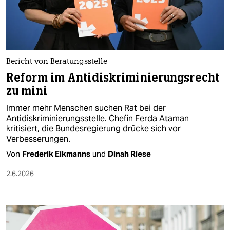
berlin
nord
wahrheit
Bericht von Beratungsstelle
verlag
Reform im Antidiskriminierungsrecht
zu mini
verlag
Immer mehr Menschen suchen Rat bei der
veranstaltungen
Antidiskriminierungsstelle. Chefin Ferda Ataman
kritisiert, die Bundesregierung drücke sich vor
shop
Verbesserungen.
fragen & hilfe
Von
Frederik Eikmanns
und
Dinah Riese
unterstützen
2.6.2026
abo
genossenschaft