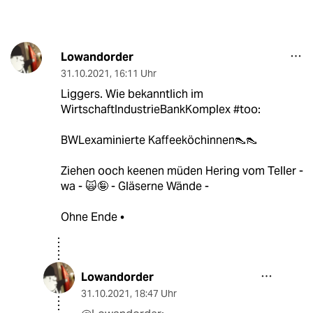
Lowandorder
31.10.2021
,
16:11 Uhr
Liggers. Wie bekanntlich im
WirtschaftIndustrieBankKomplex #too:
BWLexaminierte Kaffeeköchinnen👠👠
Ziehen ooch keenen müden Hering vom Teller -
wa - 🙀🤪 - Gläserne Wände -
Ohne Ende •
Lowandorder
31.10.2021
,
18:47 Uhr