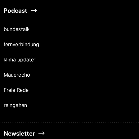
Podcast
bundestalk
fernverbindung
klima update°
Mauerecho
Freie Rede
reingehen
Newsletter