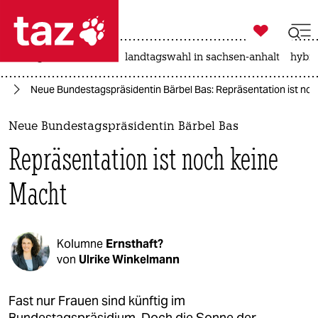

taz zahl ich
niedrigwasser
rente
landtagswahl in sachsen-anhalt
hybri

taz zahl ich
en
Neue Bundestagspräsidentin Bärbel Bas: Repräsentation ist no
taz zahl ich
themen
Neue Bundestagspräsidentin Bärbel Bas
Repräsentation ist noch keine
politik
Macht
öko
gesellschaft
Kolumne
Ernsthaft?
kultur
von
Ulrike Winkelmann
sport
Fast nur Frauen sind künftig im
Bundestagspräsidium. Doch die Sonne der