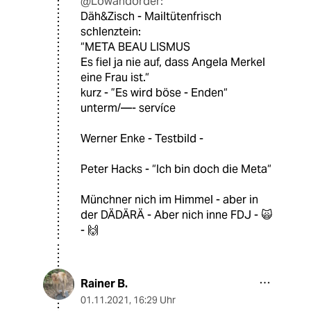
@Lowandorder:
Däh&Zisch - Mailtütenfrisch
schlenztein:
“META BEAU LISMUS
Es fiel ja nie auf, dass Angela Merkel
eine Frau ist.“
kurz - ”Es wird böse - Enden“
unterm/—- servíce
Werner Enke - Testbild -
Peter Hacks - “Ich bin doch die Meta“
Münchner nich im Himmel - aber in
der DÄDÄRÄ - Aber nich inne FDJ - 🙀
- 🙌
Rainer B.
01.11.2021
,
16:29 Uhr