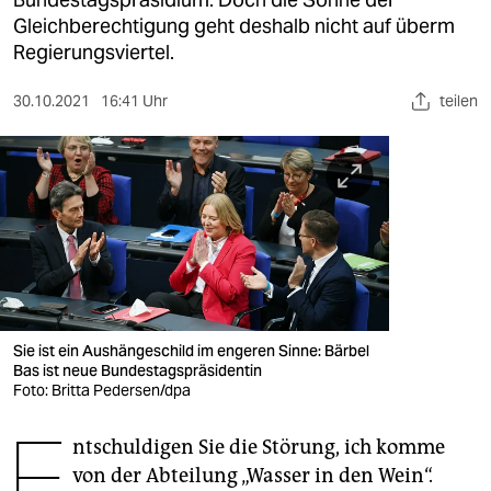
berlin
Gleichberechtigung geht deshalb nicht auf überm
nord
Regierungsviertel.
wahrheit
30.10.2021
16:41 Uhr
teilen
verlag
verlag
veranstaltungen
shop
fragen & hilfe
Sie ist ein Aushängeschild im engeren Sinne: Bärbel
unterstützen
Bas ist neue Bundestagspräsidentin
Foto: Britta Pedersen/dpa
abo
E
ntschuldigen Sie die Störung, ich komme
genossenschaft
von der Abteilung „Wasser in den Wein“.