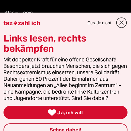
ePaper Login
taz
zahl ich
Gerade nicht

Downloads für Abonnierende
Links lesen, rechts
bekämpfen
© 2026 taz Verlags und Vertriebs GmbH
Alle Rechte vorbehalten. Bei rechtlichen Fragen oder für Genehmigungen
Mit doppelter Kraft für eine offene Gesellschaft!
wenden Sie sich bitte an
lizenzen@taz.de
Besonders jetzt brauchen Menschen, die sich gegen
Rechtsextremismus einsetzen, unsere Solidarität.
Daher gehen 50 Prozent der Einnahmen aus
Feedback
Redaktionsstatut
Kommune-Richtlinien
KI-
Neuanmeldungen an „Alles beginnt im Zentrum“ –
eine Kampagne, die bedrohte linke Kulturzentren
Leitlinie
Informant
Datenschutz
Impressum
AGB
und Jugendorte unterstützt. Sind Sie dabei?
Seitenwende
Einwilligungen widerrufen (Ads)

Ja, ich will
Schon dabei!