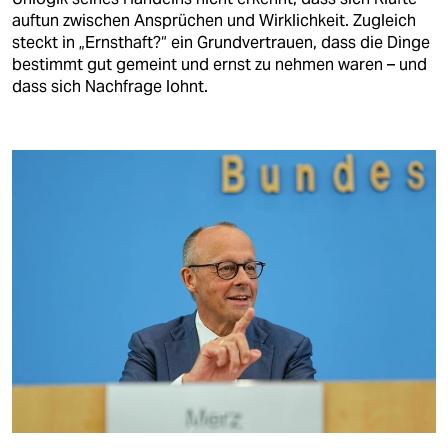
berlin
auftun zwischen Ansprüchen und Wirklichkeit. Zugleich
steckt in „Ernsthaft?“ ein Grundvertrauen, dass die Dinge
nord
bestimmt gut gemeint und ernst zu nehmen waren – und
dass sich Nachfrage lohnt.
wahrheit
verlag
verlag
veranstaltungen
shop
fragen & hilfe
unterstützen
abo
genossenschaft