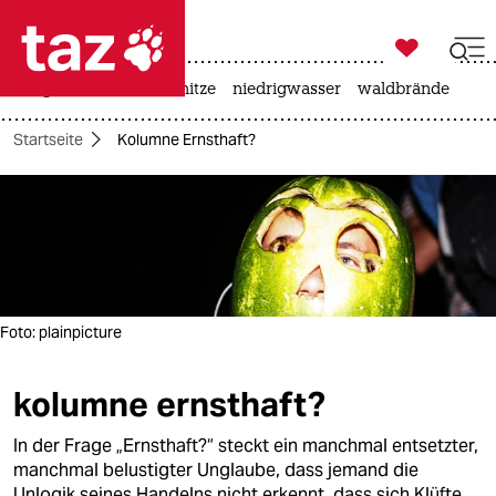

taz zahl ich
krieg in der ukraine
hitze
niedrigwasser
waldbrände

taz zahl ich
Startseite
Kolumne Ernsthaft?
taz zahl ich
themen
politik
öko
Foto: plainpicture
gesellschaft
kolumne ernsthaft?
kultur
In der Frage „Ernsthaft?“ steckt ein manchmal entsetzter,
sport
manchmal belustigter Unglaube, dass jemand die
Unlogik seines Handelns nicht erkennt, dass sich Klüfte