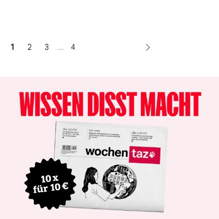
1
2
3
…
4