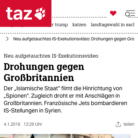

taz zahl ich
bergsteigen
usa unter trump
katzen
landtagswahl in sachs

taz zahl ich
en
Neu aufgetauchtes IS-Exekutionsvideo: Drohungen gegen Großb
taz zahl ich
themen
Neu aufgetauchtes IS-Exekutionsvideo
Drohungen gegen
politik
Großbritannien
öko
Der „Islamische Staat“ filmt die Hinrichtung von
„Spionen“. Zugleich droht er mit Anschlägen in
gesellschaft
Großbritannien. Französische Jets bombardieren
IS-Stellungen in Syrien.
kultur
sport
4.1.2016
12:29 Uhr
teilen