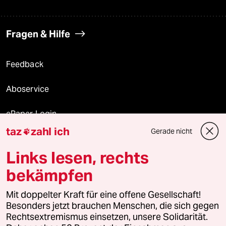
Fragen & Hilfe
Feedback
Aboservice
ePaper Login
taz
zahl ich
Gerade nicht

Downloads für Abonnierende
Links lesen, rechts
bekämpfen
© 2026 taz Verlags und Vertriebs GmbH
Mit doppelter Kraft für eine offene Gesellschaft!
Alle Rechte vorbehalten. Bei rechtlichen Fragen oder für Genehmigungen
wenden Sie sich bitte an
lizenzen@taz.de
Besonders jetzt brauchen Menschen, die sich gegen
Rechtsextremismus einsetzen, unsere Solidarität.