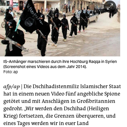
berlin
nord
wahrheit
verlag
verlag
veranstaltungen
IS-Anhänger marschieren durch ihre Hochburg Raqqa in Syrien
(Screenshot eines Videos aus dem Jahr 2014).
shop
Foto: ap
fragen & hilfe
afp/ap
| Die Dschihadistenmiliz Islamischer Staat
hat in einem neuen Video fünf angebliche Spione
unterstützen
getötet und mit Anschlägen in Großbritannien
abo
gedroht. „Wir werden den Dschihad (Heiligen
Krieg) fortsetzen, die Grenzen überqueren, und
genossenschaft
eines Tages werden wir in euer Land