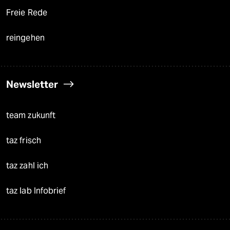
Freie Rede
reingehen
Newsletter
team zukunft
taz frisch
taz zahl ich
taz lab Infobrief