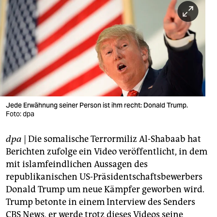
berlin
nord
wahrheit
verlag
verlag
veranstaltungen
Jede Erwähnung seiner Person ist ihm recht: Donald Trump.
Foto: dpa
shop
dpa
| Die somalische Terrormiliz Al-Shabaab hat
fragen & hilfe
Berichten zufolge ein Video veröffentlicht, in dem
unterstützen
mit islamfeindlichen Aussagen des
republikanischen US-Präsidentschaftsbewerbers
abo
Donald Trump um neue Kämpfer geworben wird.
genossenschaft
Trump betonte in einem Interview des Senders
CBS News, er werde trotz dieses Videos seine