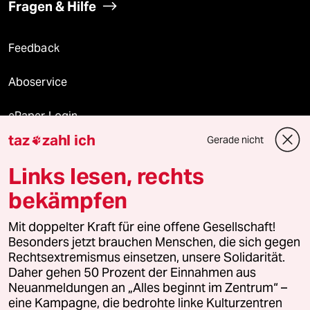
Fragen & Hilfe
Feedback
Aboservice
ePaper Login
taz
zahl ich
Gerade nicht

Downloads für Abonnierende
Links lesen, rechts
bekämpfen
© 2026 taz Verlags und Vertriebs GmbH
Alle Rechte vorbehalten. Bei rechtlichen Fragen oder für Genehmigungen
Mit doppelter Kraft für eine offene Gesellschaft!
wenden Sie sich bitte an
lizenzen@taz.de
Besonders jetzt brauchen Menschen, die sich gegen
Rechtsextremismus einsetzen, unsere Solidarität.
Daher gehen 50 Prozent der Einnahmen aus
Feedback
Redaktionsstatut
Kommune-Richtlinien
KI-
Neuanmeldungen an „Alles beginnt im Zentrum“ –
eine Kampagne, die bedrohte linke Kulturzentren