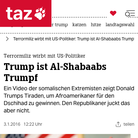

taz zahl ich
bergsteigen
usa unter trump
katzen
hitze
landtagswahl i

taz zahl ich
ka
Terrormiliz wirbt mit US-Politiker: Trump ist Al-Shabaabs Trumpf
taz zahl ich
themen
Terrormiliz wirbt mit US-Politiker
Trump ist Al-Shabaabs
politik
Trumpf
öko
Ein Video der somalischen Extremisten zeigt Donald
Trumps Tiraden, um Afroamerikaner für den
gesellschaft
Dschihad zu gewinnen. Den Republikaner juckt das
aber nicht.
kultur
sport
3.1.2016
12:22 Uhr
teilen