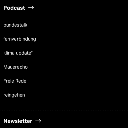
Podcast
bundestalk
fernverbindung
klima update°
Mauerecho
Freie Rede
reingehen
Newsletter