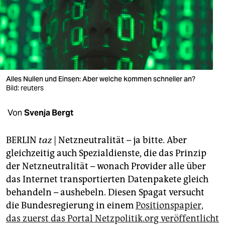
berlin
nord
wahrheit
verlag
Alles Nullen und Einsen: Aber welche kommen schneller an?
verlag
Bild: reuters
veranstaltungen
Von
Svenja Bergt
shop
BERLIN
taz
| Netzneutralität – ja bitte. Aber
fragen & hilfe
gleichzeitig auch Spezialdienste, die das Prinzip
der Netzneutralität – wonach Provider alle über
unterstützen
das Internet transportierten Datenpakete gleich
abo
behandeln – aushebeln. Diesen Spagat versucht
die Bundesregierung in einem
Positionspapier,
genossenschaft
das zuerst das Portal Netzpolitik.org veröffentlicht