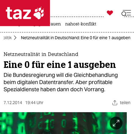

taz zahl ich
hitze
gewalt gegen frauen
nahost-konflikt

taz zahl ich
politik
Netzneutralität in Deutschland: Eine 0 für eine 1 ausgeben
taz zahl ich
themen
Netzneutralität in Deutschland
Eine 0 für eine 1 ausgeben
politik
Die Bundesregierung will die Gleichbehandlung
öko
beim digitalen Datentransfer. Aber profitable
Spezialdienste haben dann doch Vorrang.
gesellschaft
7.12.2014
19:44 Uhr
teilen
kultur
sport