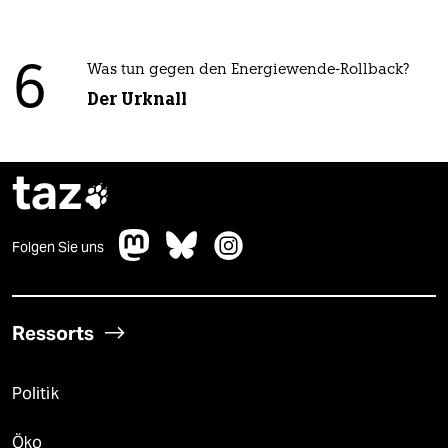
6
Was tun gegen den Energiewende-Rollback?
Der Urknall
taz

Folgen Sie uns
Ressorts
Politik
Öko