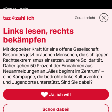
ePaper Login
taz
zahl ich
Gerade nicht

Downloads für Abonnierende
Links lesen, rechts
bekämpfen
© 2026 taz Verlags und Vertriebs GmbH
Mit doppelter Kraft für eine offene Gesellschaft!
Alle Rechte vorbehalten. Bei rechtlichen Fragen oder für Genehmigungen
wenden Sie sich bitte an
lizenzen@taz.de
Besonders jetzt brauchen Menschen, die sich gegen
Rechtsextremismus einsetzen, unsere Solidarität.
Daher gehen 50 Prozent der Einnahmen aus
Feedback
Redaktionsstatut
Kommune-Richtlinien
KI-
Neuanmeldungen an „Alles beginnt im Zentrum“ –
eine Kampagne, die bedrohte linke Kulturzentren
Leitlinie
Informant
Datenschutz
Impressum
AGB
und Jugendorte unterstützt. Sind Sie dabei?
Seitenwende
Einwilligungen widerrufen (Ads)

Ja, ich will
Schon dabei!