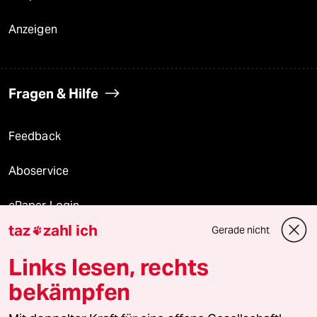
Anzeigen
Fragen & Hilfe
Feedback
Aboservice
ePaper Login
taz
zahl ich
Gerade nicht

Downloads für Abonnierende
Links lesen, rechts
bekämpfen
© 2026 taz Verlags und Vertriebs GmbH