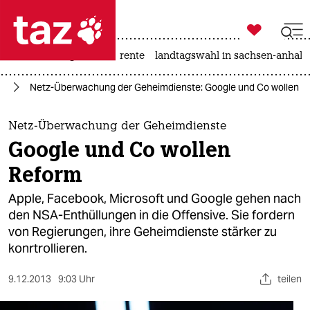

taz zahl ich
hitze
niedrigwasser
rente
landtagswahl in sachsen-anhalt

taz zahl ich
ta
Netz-Überwachung der Geheimdienste: Google und Co wollen R
taz zahl ich
themen
Netz-Überwachung der Geheimdienste
Google und Co wollen
politik
Reform
öko
Apple, Facebook, Microsoft und Google gehen nach
den NSA-Enthüllungen in die Offensive. Sie fordern
gesellschaft
von Regierungen, ihre Geheimdienste stärker zu
konrtrollieren.
kultur
sport
9.12.2013
9:03 Uhr
teilen