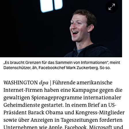
berlin
nord
wahrheit
verlag
verlag
veranstaltungen
„Es braucht Grenzen für das Sammeln von Informationen“, meint
Datenschützer, äh, Facebookchef Mark Zuckerberg. So so.
shop
WASHINGTON
dpa
| Führende amerikanische
fragen & hilfe
Internet-Firmen haben eine Kampagne gegen die
unterstützen
gewaltigen Spionageprogramme internationaler
Geheimdienste gestartet. In einem Brief an US-
abo
Präsident Barack Obama und Kongress-Mitglieder
genossenschaft
sowie über Anzeigen in Tageszeitungen forderten
Unternehmen wie Apple, Facebook, Microsoft und