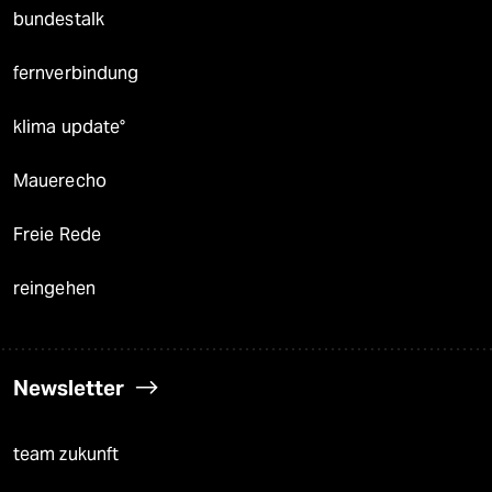
bundestalk
fernverbindung
klima update°
Mauerecho
Freie Rede
reingehen
Newsletter
team zukunft