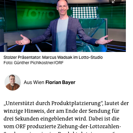
berlin
nord
wahrheit
verlag
verlag
Stolzer Präsentator: Marcus Wadsak im Lotto-Studio
Foto: Günther Pichlkostner/ORF
veranstaltungen
shop
Aus Wien
Florian Bayer
fragen & hilfe
unterstützen
„Unterstützt durch Produktplatzierung“, lautet der
winzige Hinweis, der am Ende der Sendung für
abo
drei Sekunden eingeblendet wird. Dabei ist die
genossenschaft
vom ORF produzierte Ziehung-der-Lottozahlen-