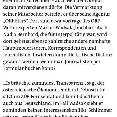
eher nicht zu rechnen – auch weil der ORF gut
daran mitverdienen dürfte. Die Vermarktung
seiner Mitarbeiter betreibt er über seine Agentur
„ORF Stars“. Dort sind etwa Vorträge des ORF-
Wetterexperten Marcus Wadsak „buchbar“. Auch
Nadja Bernhard, die für Interpol tätig war, wird
dort gelistet, ebenso zahlreiche andere namhafte
Hauptmoderatoren, Korrespondenten und
Journalisten. ­Inwiefern kann die kritische Distanz
gewahrt werden, wenn man Journalisten per
Formular buchen kann?
„Es bräuchte zumindest Transparenz“, sagt der
österreichische Ökonom Leonhard Dobusch. Er
sitzt im ZDF-Fernsehrat und kennt das Thema
auch aus Deutschland. Im Fall Wadsak sieht er
zumindest keinen Interessenskonflikt. Schlimmer