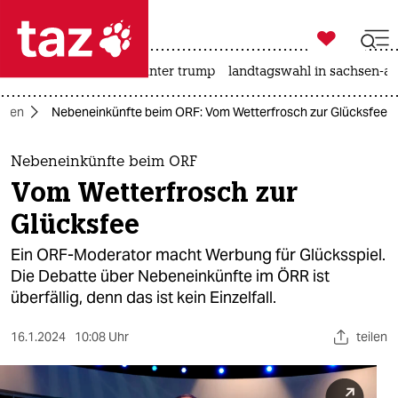

taz zahl ich
nahost-konflikt
usa unter trump
landtagswahl in sachsen-an

taz zahl ich
dien
Nebeneinkünfte beim ORF: Vom Wetterfrosch zur Glücksfee
taz zahl ich
themen
Nebeneinkünfte beim ORF
Vom Wetterfrosch zur
politik
Glücksfee
öko
Ein ORF-Moderator macht Werbung für Glücksspiel.
Die Debatte über Nebeneinkünfte im ÖRR ist
gesellschaft
überfällig, denn das ist kein Einzelfall.
kultur
16.1.2024
10:08 Uhr
teilen
sport