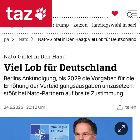

taz zahl ich
bergsteigen
usa unter trump
katzen
landtagswahl in sachs

taz zahl ich
ropa
Nato
Nato-Gipfel in Den Haag: Viel Lob für Deutschland
taz zahl ich
themen
Nato-Gipfel in Den Haag
Viel Lob für Deutschland
politik
Berlins Ankündigung, bis 2029 die Vorgaben für die
öko
Erhöhung der Verteidigungsausgaben umzusetzen,
stößt bei Nato-Partnern auf breite Zustimmung.
gesellschaft
24.6.2025
20:10 Uhr
teilen
kultur
sport