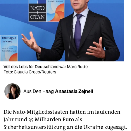
berlin
nord
wahrheit
verlag
verlag
veranstaltungen
Voll des Lobs für Deutschland war Marc Rutte
Foto: Claudia Greco/Reuters
shop
fragen & hilfe
Aus Den Haag
Anastasia Zejneli
unterstützen
abo
Die Nato-Mitgliedsstaaten hätten im laufenden
Jahr rund 35 Milliarden Euro als
genossenschaft
Sicherheitsunterstützung an die Ukraine zugesagt.