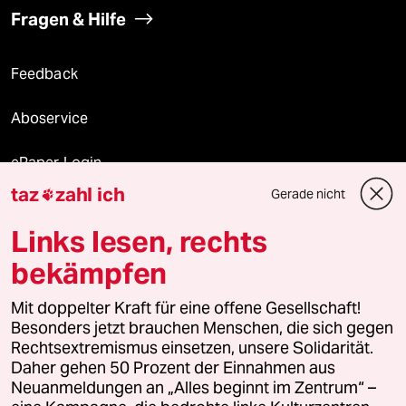
Fragen & Hilfe
Feedback
Aboservice
ePaper Login
taz
zahl ich
Gerade nicht

Downloads für Abonnierende
Links lesen, rechts
bekämpfen
© 2026 taz Verlags und Vertriebs GmbH
Alle Rechte vorbehalten. Bei rechtlichen Fragen oder für Genehmigungen
Mit doppelter Kraft für eine offene Gesellschaft!
wenden Sie sich bitte an
lizenzen@taz.de
Besonders jetzt brauchen Menschen, die sich gegen
Rechtsextremismus einsetzen, unsere Solidarität.
Daher gehen 50 Prozent der Einnahmen aus
Feedback
Redaktionsstatut
Kommune-Richtlinien
KI-
Neuanmeldungen an „Alles beginnt im Zentrum“ –