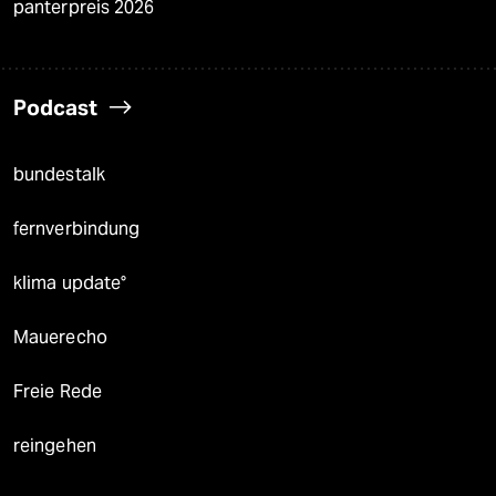
panterpreis 2026
Podcast
bundestalk
fernverbindung
klima update°
Mauerecho
Freie Rede
reingehen