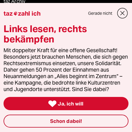
taz Archiv
taz
zahl ich
Gerade nicht

Links lesen, rechts
Mehr taz Angebote
bekämpfen
Reisen
Mit doppelter Kraft für eine offene Gesellschaft!
Besonders jetzt brauchen Menschen, die sich gegen
Kantine
Rechtsextremismus einsetzen, unsere Solidarität.
Daher gehen 50 Prozent der Einnahmen aus
Shop
Neuanmeldungen an „Alles beginnt im Zentrum“ –
eine Kampagne, die bedrohte linke Kulturzentren
und Jugendorte unterstützt. Sind Sie dabei?
Anzeigen

Ja, ich will
Fragen & Hilfe
Schon dabei!