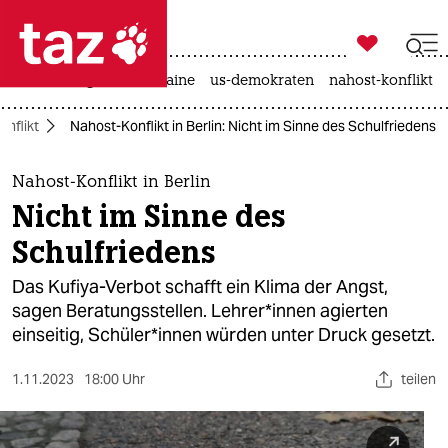

taz zahl ich
hitze
krieg in der ukraine
us-demokraten
nahost-konflikt

taz zahl ich
nflikt
Nahost-Konflikt in Berlin: Nicht im Sinne des Schulfriedens
taz zahl ich
themen
Nahost-Konflikt in Berlin
Nicht im Sinne des
politik
Schulfriedens
öko
Das Kufiya-Verbot schafft ein Klima der Angst,
sagen Beratungsstellen. Leh­re­r*in­nen agierten
gesellschaft
einseitig, Schü­le­r*in­nen würden unter Druck gesetzt.
kultur
1.11.2023
18:00 Uhr
teilen
sport