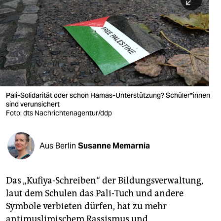
berlin
nord
wahrheit
verlag
verlag
Pali-Solidarität oder schon Hamas-Unterstützung? Schü­le­r*in­nen
sind verunsichert
veranstaltungen
Foto: dts Nachrichtenagentur/ddp
shop
fragen & hilfe
Aus Berlin
Susanne Memarnia
unterstützen
Das „Kufiya-Schreiben“ der Bildungsverwaltung,
abo
laut dem Schulen das Pali-Tuch und andere
genossenschaft
Symbole verbieten dürfen, hat zu mehr
antimuslimischem Rassismus und