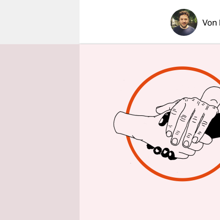
epaper login
Von
BERLIN
taz
Fahrzeug au
klein sein
zu finden 
viel Brimb
verfolgt er
Da wäre zu
jedes Hers
Kilometer 
entspricht.