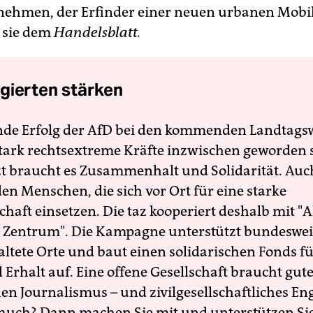
ehmen, der Erfinder einer neuen urbanen Mobil
e sie dem
Handelsblatt.
gierten stärken
nde Erfolg der AfD bei den kommenden Landtags
 stark rechtsextreme Kräfte inzwischen geworden 
zt braucht es Zusammenhalt und Solidarität. Auc
en Menschen, die sich vor Ort für eine starke
schaft einsetzen. Die taz kooperiert deshalb mit "A
 Zentrum". Die Kampagne unterstützt bundesweit
altete Orte und baut einen solidarischen Fonds f
Erhalt auf. Eine offene Gesellschaft braucht gute
en Journalismus – und zivilgesellschaftliches E
 auch? Dann machen Sie mit und unterstützen Si