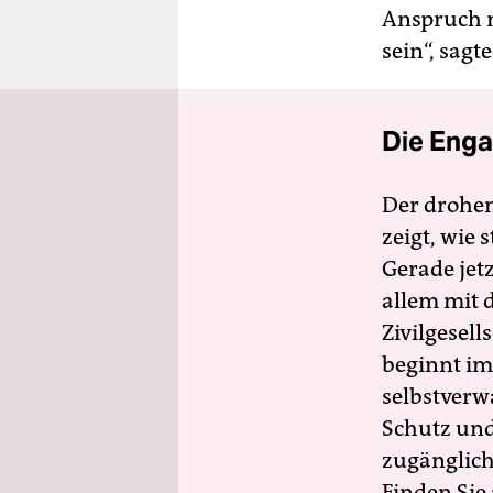
Anspruch n
sein“, sagt
Die Enga
Der drohe
zeigt, wie
Gerade jet
allem mit d
Zivilgesell
beginnt im
selbstverw
Schutz und 
zugänglich
Finden Sie