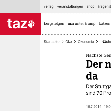
hautnavigation anspringen
hauptinhalt anspringen
footer anspringen
verlag
veranstaltungen
shop
fragen &
bergsteigen
usa unter trump
katzen

taz zahl ich
taz zahl ich
Startseite
Öko
Ökonomie
Nächs
themen
politik
Nächste Gen
Der 
öko
da
gesellschaft
Der Stuttga
kultur
sind 70 Pr
sport
16.7.2014
19:0