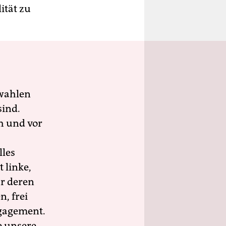
ität zu
wahlen
sind.
h und vor
lles
 linke,
ür deren
n, frei
ngagement.
e unsere