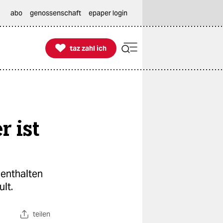
abo
genossenschaft
epaper login

taz zahl ich
taz zahl ich
 ist
 enthalten
lt.
teilen