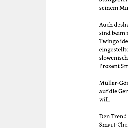
seinem Min
Auch desha
sind beim 
Twingo ide
eingestell
slowenisch
Prozent Sm
Müller-Gör
auf die Ge
will.
Den Trend 
Smart-Chef