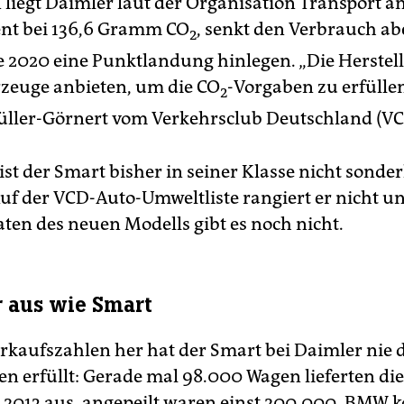
iegt Daimler laut der Organisation Transport a
nt bei 136,6 Gramm CO
, senkt den Verbrauch abe
2
 2020 eine Punktlandung hinlegen. „Die Herstel
rzeuge anbieten, um die CO
-Vorgaben zu erfüllen
2
ller-Görnert vom Verkehrsclub Deutschland (VC
ist der Smart bisher in seiner Klasse nicht sonder
uf der VCD-Auto-Umweltliste rangiert er nicht u
aten des neuen Modells gibt es noch nicht.
r aus wie Smart
rkaufszahlen her hat der Smart bei Daimler nie 
n erfüllt: Gerade mal 98.000 Wagen lieferten die
r 2013 aus, angepeilt waren einst 200.000. BMW