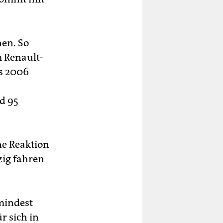
nen. So
 Renault-
es 2006
d 95
ne Reaktion
zig fahren
mindest
r sich in