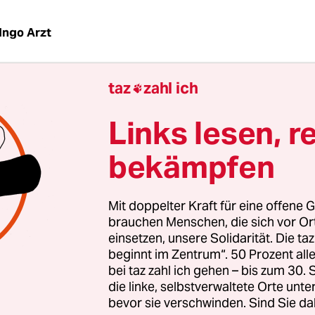
Ingo Arzt
taz
zahl ich
| Vor 16 Jahren kam ausgerechnet Daimler mit 

f den Markt, das eine simple Idee verfolgte: Es so
Links lesen, r
, weil dann in überfüllten Großstädten immer ein
ist. Damals galt das als mutig. Wenn der Konzern
bekämpfen
orium die nächste Generation des Smart präsenti
 nur noch eine übliche Strategie in der Automobil
Mit doppelter Kraft für eine offene G
brauchen Menschen, die sich vor O
nächst der Klimaschutz: Ab 2021 dürfen die Ne
einsetzen, unsere Solidarität. Die ta
tellers laut EU-Norm nur noch 95 Gramm CO
pro
beginnt im Zentrum“. 50 Prozent a
2
bei taz zahl ich gehen – bis zum 30
ausstoßen, was einem Verbrauch von etwa 4,1 Lit
die linke, selbstverwaltete Orte unte
 Sonst drohen Strafen. Allerdings gilt ein
bevor sie verschwinden. Sind Sie da