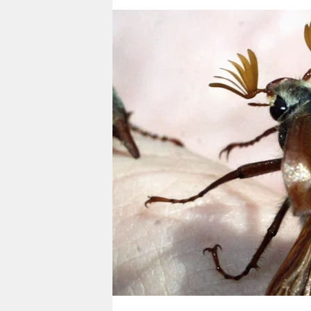
berlin
nord
wahrheit
verlag
verlag
veranstaltungen
shop
fragen & hilfe
unterstützen
abo
genossenschaft