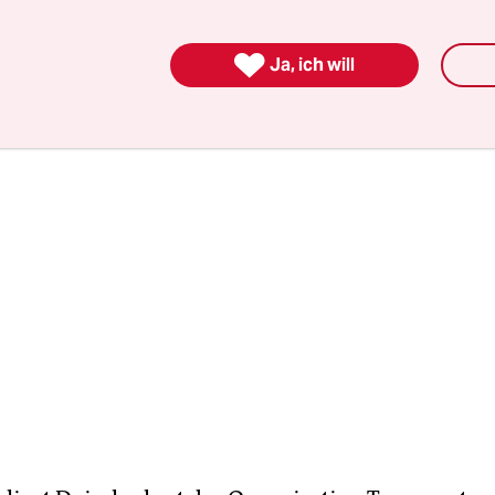
ttswert. Je mehr Kleinwagen weggehen, desto me
 großen Modelle schlucken.

Ja, ich will