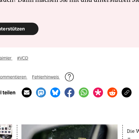
nterstützen
aimler
#VCD
ommentieren
Fehlerhinweis
 teilen
Die 