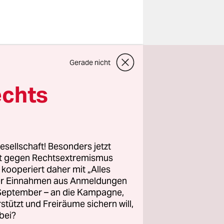
einem
Gerade nicht
llte sehr
echts
 Parkplatz
 nun mit
ert,
industrie.
esellschaft! Besonders jetzt
rt gegen Rechtsextremismus
uwagen
z kooperiert daher mit „Alles
 100
ller Einnahmen aus Anmeldungen
. September – an die Kampagne,
er Benzin
rstützt und Freiräume sichern will,
bei?