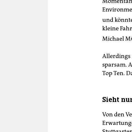
Momentan l
Environme
und könnte
kleine Fah
Michael Mü
Allerdings 
sparsam. A
Top Ten. D
Sieht nu
Von den Ve
Erwartunge
Stuttgarte