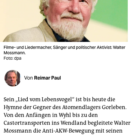
berlin
nord
wahrheit
verlag
Filme- und Liedermacher, Sänger und politischer Aktivist: Walter
Mossmann.
verlag
Foto: dpa
veranstaltungen
shop
Von
Reimar Paul
fragen & hilfe
Sein „Lied vom Lebensvogel“ ist bis heute die
unterstützen
Hymne der Gegner des Atomendlagers Gorleben.
abo
Von den Anfängen in Wyhl bis zu den
Castortransporten ins Wendland begleitete Walter
genossenschaft
Mossmann die Anti-AKW-Bewegung mit seinen