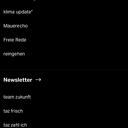
klima update°
Mauerecho
Freie Rede
reingehen
Newsletter
team zukunft
taz frisch
taz zahl ich