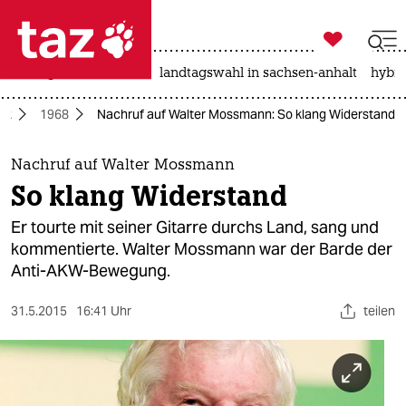

taz zahl ich
niedrigwasser
rente
landtagswahl in sachsen-anhalt
hybri

taz zahl ich
ik
1968
Nachruf auf Walter Mossmann: So klang Widerstand
taz zahl ich
themen
Nachruf auf Walter Mossmann
So klang Widerstand
politik
Er tourte mit seiner Gitarre durchs Land, sang und
öko
kommentierte. Walter Mossmann war der Barde der
Anti-AKW-Bewegung.
gesellschaft
31.5.2015
16:41 Uhr
teilen
kultur
sport