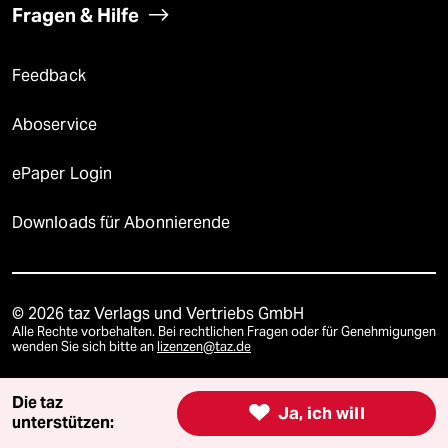
Fragen & Hilfe
Feedback
Aboservice
ePaper Login
Downloads für Abonnierende
© 2026 taz Verlags und Vertriebs GmbH
Alle Rechte vorbehalten. Bei rechtlichen Fragen oder für Genehmigungen
wenden Sie sich bitte an
lizenzen@taz.de
Die taz
Feedback
Redaktionsstatut
Kommune-Richtlinien
KI-

Ja, ich will
unterstützen: