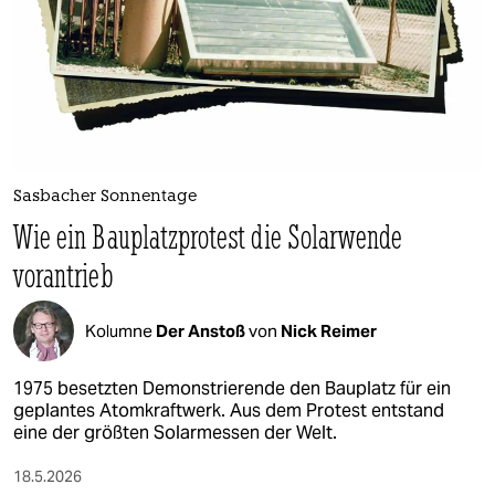
berlin
nord
wahrheit
verlag
verlag
Sasbacher Sonnentage
Wie ein Bauplatzprotest die Solarwende
veranstaltungen
vorantrieb
shop
fragen & hilfe
Kolumne
Der Anstoß
von
Nick Reimer
unterstützen
1975 besetzten Demonstrierende den Bauplatz für ein
geplantes Atomkraftwerk. Aus dem Protest entstand
abo
eine der größten Solarmessen der Welt.
genossenschaft
18.5.2026