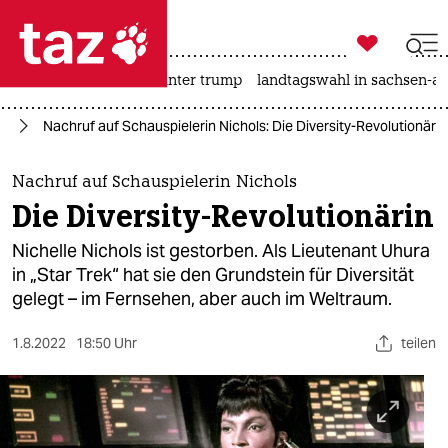

taz zahl ich
nahost-konflikt
usa unter trump
landtagswahl in sachsen-an

taz zahl ich
ty
Nachruf auf Schauspielerin Nichols: Die Diversity-Revolutionärin
taz zahl ich
themen
Nachruf auf Schauspielerin Nichols
Die Diversity-Revolutionärin
politik
Nichelle Nichols ist gestorben. Als Lieutenant Uhura
öko
in „Star Trek“ hat sie den Grundstein für Diversität
gelegt – im Fernsehen, aber auch im Weltraum.
gesellschaft
1.8.2022
18:50 Uhr
teilen
kultur
sport