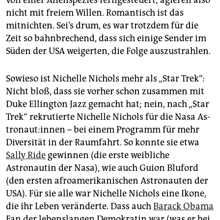
von einer Alienspezies ferngesteuert; agieren also
nicht mit freiem Willen. Romantisch ist das
mitnichten. Sei’s drum, es war trotzdem für die
Zeit so bahnbrechend, dass sich einige Sender im
Süden der USA weigerten, die Folge auszustrahlen.
Sowieso ist Nichelle Nichols mehr als „Star Trek“:
Nicht bloß, dass sie vorher schon zusammen mit
Duke Ellington Jazz gemacht hat; nein, nach „Star
Trek“ rekrutierte Nichelle Nichols für die Nasa As­
tro­nau­t:in­nen – bei einem Programm für mehr
Diversität in der Raumfahrt. So konnte sie etwa
Sally Ride
gewinnen (die erste weibliche
Astronautin der Nasa), wie auch Guion Bluford
(den ersten afroamerikanischen Astronauten der
USA). Für sie alle war Nichelle Nichols eine Ikone,
die ihr Leben veränderte. Dass auch
Barack Obama
Fan der lebenslangen Demokratin war (was er bei