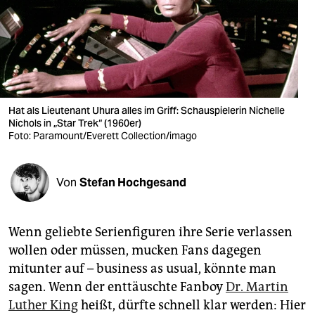
berlin
nord
wahrheit
verlag
Hat als Lieutenant Uhura alles im Griff: Schauspielerin Nichelle
verlag
Nichols in „Star Trek“ (1960er)
Foto: Paramount/Everett Collection/imago
veranstaltungen
shop
Von
Stefan Hochgesand
fragen & hilfe
Wenn geliebte Serienfiguren ihre Serie verlassen
unterstützen
wollen oder müssen, mucken Fans dagegen
abo
mitunter auf – business as usual, könnte man
sagen. Wenn der enttäuschte Fanboy
Dr. Martin
genossenschaft
Luther King
heißt, dürfte schnell klar werden: Hier