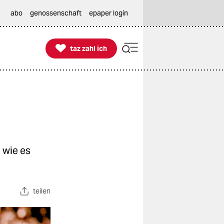
abo
genossenschaft
epaper login

taz zahl ich
taz zahl ich
 wie es
teilen