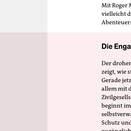
Mit Roger 
vielleicht 
Abenteuers 
Die Enga
Der drohe
zeigt, wie
Gerade jet
allem mit d
Zivilgesell
beginnt im
selbstverw
Schutz und 