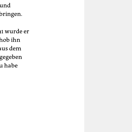
 und
 bringen.
91 wurde er
rhob ihn
 aus dem
 gegeben
au habe