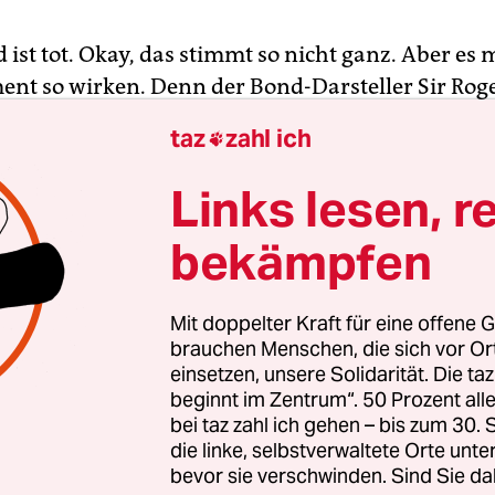
ist tot. Okay, das stimmt so nicht ganz. Aber es 
nt so wirken. Denn der Bond-Darsteller Sir Rog
nstag im Alter von 89 Jahren in der Schweiz gesto
taz
zahl ich

hmtheit erlangte Roger Moore an der Seite von To
Links lesen, r
ischen Fernsehserie „Die 2“. Den meisten ist er ab
bekämpfen
 als James Bond bekannt, die er von 1973 bis 1985 
örperte. Sie fallen in eine Zeit, in der Hosen noc
 in der Autos noch nicht über ihre Abgaswerte, 
Mit doppelter Kraft für eine offene G
 Motor und ihre Gadgets definiert wurden.
brauchen Menschen, die sich vor O
einsetzen, unsere Solidarität. Die ta
beginnt im Zentrum“. 50 Prozent a
bei taz zahl ich gehen – bis zum 30
die linke, selbstverwaltete Orte unte
bevor sie verschwinden. Sind Sie da