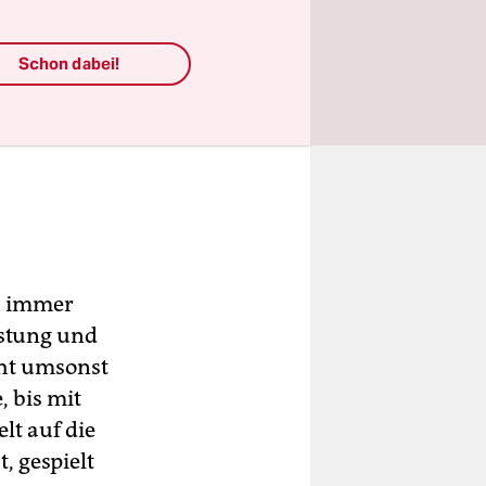
Schon dabei!
ch immer
üstung und
cht umsonst
, bis mit
lt auf die
, gespielt