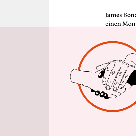
epaper login
James Bond 
einen Mome
ist am Die
Erste Berü
in der brit
seine Rolle
Filmen verk
hatten und
über ihren