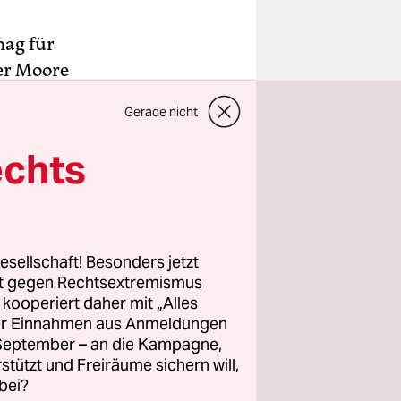
mag für
er Moore
rben.
Gerade nicht
ny Curtis
echts
er durch
in sieben
h Schlag
sondern
esellschaft! Besonders jetzt
rt gegen Rechtsextremismus
z kooperiert daher mit „Alles
ller Einnahmen aus Anmeldungen
. September – an die Kampagne,
rstützt und Freiräume sichern will,
bei?