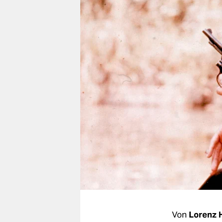
berlin
nord
wahrheit
verlag
verlag
veranstaltungen
shop
fragen & hilfe
unterstützen
abo
genossenschaft
Von
Lorenz 