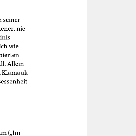
n seiner
ener, nie
inis
ich wie
bierten
l. Allein
em Klamauk
sessenheit
ilm („Im