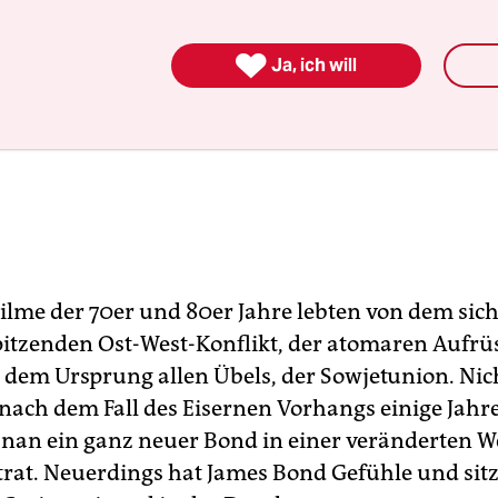

Ja, ich will
ilme der 70er und 80er Jahre lebten von dem si
pitzenden Ost-West-Konflikt, der atomaren Aufr
 dem Ursprung allen Übels, der Sowjet­union. Ni
nach dem Fall des Eisernen Vorhangs einige Jahre
snan ein ganz neuer Bond in einer veränderten We
trat. Neuerdings hat James Bond Gefühle und sitzt