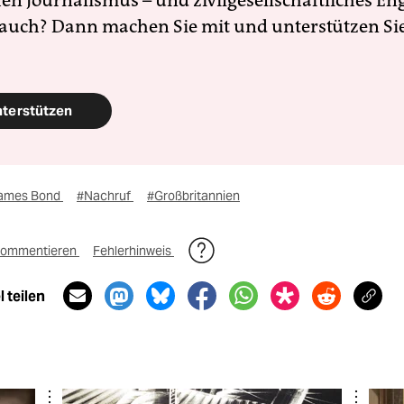
en Journalismus – und zivilgesellschaftliches E
 auch? Dann machen Sie mit und unterstützen Si
nterstützen
ames Bond
#Nachruf
#Großbritannien
ommentieren
Fehlerhinweis
 teilen