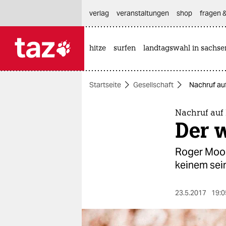
hautnavigation anspringen
hauptinhalt anspringen
footer anspringen
verlag
veranstaltungen
shop
fragen &
hitze
surfen
landtagswahl in sachse

taz zahl ich
taz zahl ich
Startseite
Gesellschaft
Nachruf au
themen
politik
Nachruf auf
Der 
öko
Roger Moor
gesellschaft
keinem sein
kultur
23.5.2017
19:0
sport