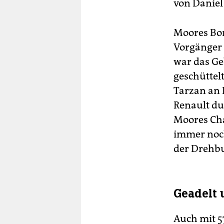
von Daniel
Moores Bon
Vorgänger 
war das Ge
geschüttel
Tarzan an 
Renault du
Moores Cha
immer noch
der Drehbu
Geadelt 
Auch mit 5