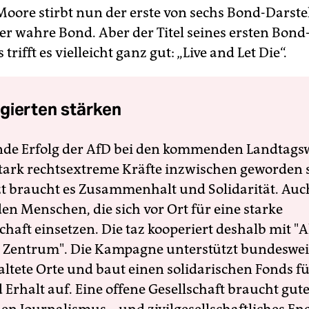
Moore stirbt nun der erste von sechs Bond-Darste
der wahre Bond. Aber der Titel seines ersten Bond
trifft es vielleicht ganz gut: „Live and Let Die“.
gierten stärken
nde Erfolg der AfD bei den kommenden Landtags
 stark rechtsextreme Kräfte inzwischen geworden 
zt braucht es Zusammenhalt und Solidarität. Auc
en Menschen, die sich vor Ort für eine starke
schaft einsetzen. Die taz kooperiert deshalb mit "A
 Zentrum". Die Kampagne unterstützt bundesweit
altete Orte und baut einen solidarischen Fonds f
Erhalt auf. Eine offene Gesellschaft braucht gute