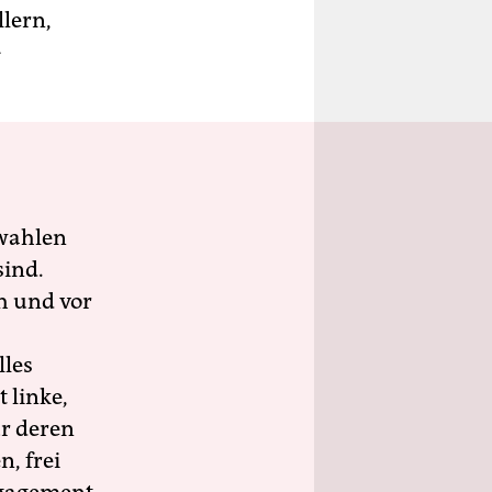
llern,
-
wahlen
sind.
h und vor
lles
 linke,
ür deren
n, frei