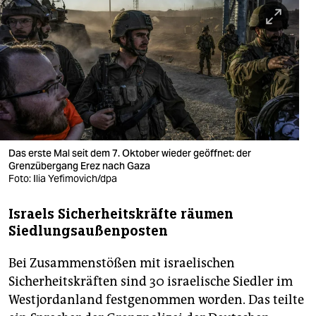
berlin
nord
wahrheit
verlag
verlag
veranstaltungen
Das erste Mal seit dem 7. Oktober wieder geöffnet: der
Grenzübergang Erez nach Gaza
Foto: Ilia Yefimovich/dpa
shop
fragen & hilfe
Israels Sicherheitskräfte räumen
Siedlungsaußenposten
unterstützen
Bei Zusammenstößen mit israelischen
abo
Sicherheitskräften sind 30 israelische Siedler im
genossenschaft
Westjordanland festgenommen worden. Das teilte