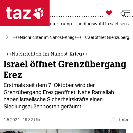

taz zahl ich
nahost-konflikt
usa unter trump
landtagswahl in sachsen-an

taz zahl ich
kt
+++Nachrichten im Nahost-Krieg+++: Israel öffnet Grenzüberga
taz zahl ich
themen
+++Nachrichten im Nahost-Krieg+++
Israel öffnet Grenzübergang
politik
Erez
öko
Erstmals seit dem 7. Oktober wird der
Grenzübergang Erez geöffnet. Nahe Ramallah
gesellschaft
haben israelische Sicherheitskräfte einen
Siedlungsaußenposten geräumt.
kultur
sport
1.5.2024
19:32 Uhr
teilen