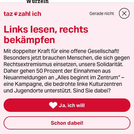
Wurzeln
taz
zahl ich
Gerade nicht

4
Drohnenvorfall am Leipziger Flughafen
Links lesen, rechts
Das Zeitalter der elektronischen
bekämpfen
Kriegsführung
Mit doppelter Kraft für eine offene Gesellschaft!
Besonders jetzt brauchen Menschen, die sich gegen
5
Unfall von CDU-Abgeordnetem
Rechtsextremismus einsetzen, unsere Solidarität.
Thomas Bareiß crasht bei voller
Daher gehen 50 Prozent der Einnahmen aus
Dröhnung
Neuanmeldungen an „Alles beginnt im Zentrum“ –
eine Kampagne, die bedrohte linke Kulturzentren
und Jugendorte unterstützt. Sind Sie dabei?
6
Über die geschlechtergerechte Stadt

Ja, ich will
„Die Stadt ist gemacht für den weißen
Mann in einem Auto“
Schon dabei!