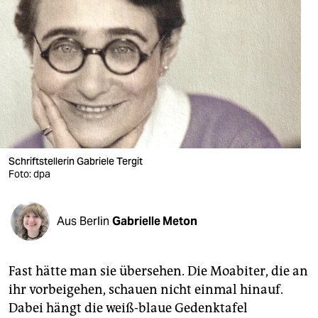
berlin
nord
wahrheit
verlag
verlag
veranstaltungen
Schriftstellerin Gabriele Tergit
Foto: dpa
shop
fragen & hilfe
Aus Berlin
Gabrielle Meton
unterstützen
abo
Fast hätte man sie übersehen. Die Moabiter, die an
ihr vorbeigehen, schauen nicht einmal hinauf.
genossenschaft
Dabei hängt die weiß-blaue Gedenktafel