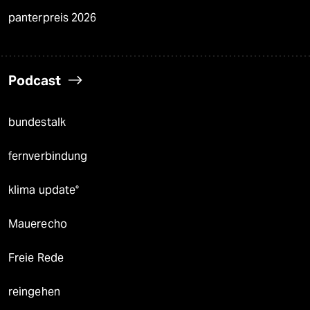
panterpreis 2026
Podcast
bundestalk
fernverbindung
klima update°
Mauerecho
Freie Rede
reingehen