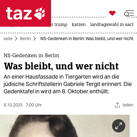

taz zahl ich
bergsteigen
usa unter trump
katzen
landtagswahl in sachs

taz zahl ich
rtseite
Berlin
NS-Gedenken in Berlin: Was bleibt, und wer nicht
taz zahl ich
themen
NS-Gedenken in Berlin
Was bleibt, und wer nicht
politik
An einer Hausfassade in Tiergarten wird an die
öko
jüdische Schriftstellerin Gabriele Tergit erinnert. Die
Gedenktafel in wird am 8. Oktober enthüllt.
gesellschaft
8.10.2025
7:00 Uhr
teilen
kultur
sport