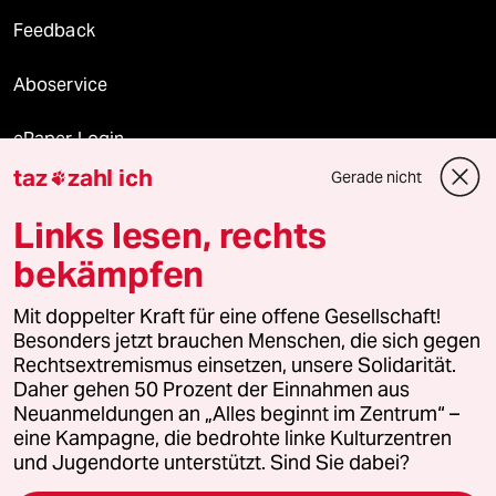
Feedback
Aboservice
ePaper Login
taz
zahl ich
Gerade nicht

Downloads für Abonnierende
Links lesen, rechts
bekämpfen
© 2026 taz Verlags und Vertriebs GmbH
Alle Rechte vorbehalten. Bei rechtlichen Fragen oder für Genehmigungen
Mit doppelter Kraft für eine offene Gesellschaft!
wenden Sie sich bitte an
lizenzen@taz.de
Besonders jetzt brauchen Menschen, die sich gegen
Rechtsextremismus einsetzen, unsere Solidarität.
Daher gehen 50 Prozent der Einnahmen aus
Feedback
Redaktionsstatut
Kommune-Richtlinien
KI-
Neuanmeldungen an „Alles beginnt im Zentrum“ –
eine Kampagne, die bedrohte linke Kulturzentren
Leitlinie
Informant
Datenschutz
Impressum
AGB
und Jugendorte unterstützt. Sind Sie dabei?