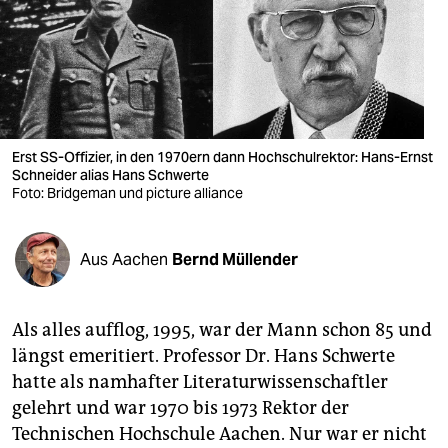
berlin
nord
wahrheit
verlag
Erst SS-Offizier, in den 1970ern dann Hochschulrektor: Hans-Ernst
verlag
Schneider alias Hans Schwerte
Foto: Bridgeman und picture alliance
veranstaltungen
shop
Aus Aachen
Bernd Müllender
fragen & hilfe
Als alles aufflog, 1995, war der Mann schon 85 und
unterstützen
längst emeritiert. Professor Dr. Hans Schwerte
abo
hatte als namhafter Literaturwissenschaftler
gelehrt und war 1970 bis 1973 Rektor der
genossenschaft
Technischen Hochschule Aachen. Nur war er nicht