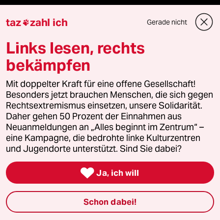
Die Seitenwende
taz
zahl ich
Gerade nicht

Stellen
Links lesen, rechts
Presse
bekämpfen
Mit doppelter Kraft für eine offene Gesellschaft!
Besonders jetzt brauchen Menschen, die sich gegen
Unterstützen
Rechtsextremismus einsetzen, unsere Solidarität.
Daher gehen 50 Prozent der Einnahmen aus
Neuanmeldungen an „Alles beginnt im Zentrum“ –
abo
eine Kampagne, die bedrohte linke Kulturzentren
und Jugendorte unterstützt. Sind Sie dabei?
genossenschaft

Ja, ich will
taz zahl ich
Schon dabei!
recherchefonds ausland