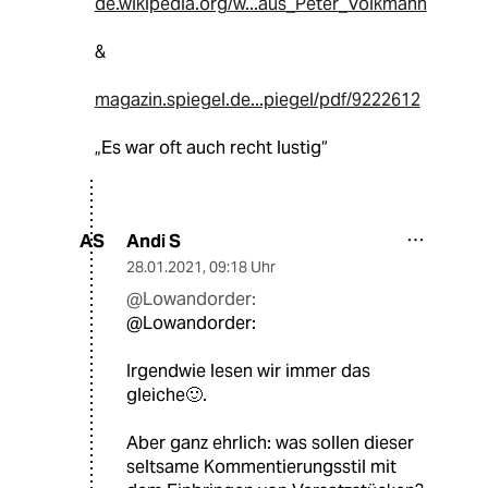
de.wikipedia.org/w...aus_Peter_Volkmann
&
magazin.spiegel.de...piegel/pdf/9222612
„Es war oft auch recht lustig“
Andi S
AS
28.01.2021
,
09:18 Uhr
@Lowandorder:
@Lowandorder:
Irgendwie lesen wir immer das
gleiche🙂.
Aber ganz ehrlich: was sollen dieser
seltsame Kommentierungsstil mit