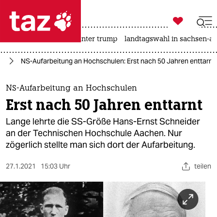

taz zahl ich
nahost-konflikt
usa unter trump
landtagswahl in sachsen-an

taz zahl ich
us
NS-Aufarbeitung an Hochschulen: Erst nach 50 Jahren enttarnt
taz zahl ich
themen
NS-Aufarbeitung an Hochschulen
Erst nach 50 Jahren enttarnt
politik
Lange lehrte die SS-Größe Hans-Ernst Schneider
öko
an der Technischen Hochschule Aachen. Nur
zögerlich stellte man sich dort der Aufarbeitung.
gesellschaft
27.1.2021
15:03 Uhr
teilen
kultur
sport