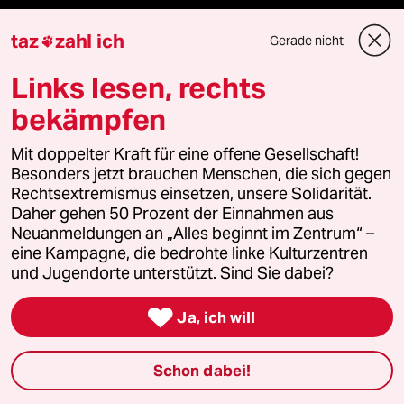
Presse
taz
zahl ich
Gerade nicht

Links lesen, rechts
Unterstützen
bekämpfen
Mit doppelter Kraft für eine offene Gesellschaft!
abo
Besonders jetzt brauchen Menschen, die sich gegen
Rechtsextremismus einsetzen, unsere Solidarität.
genossenschaft
Daher gehen 50 Prozent der Einnahmen aus
Neuanmeldungen an „Alles beginnt im Zentrum“ –
taz zahl ich
eine Kampagne, die bedrohte linke Kulturzentren
und Jugendorte unterstützt. Sind Sie dabei?
recherchefonds ausland

Ja, ich will
panterstiftung
Schon dabei!
panterpreis 2026