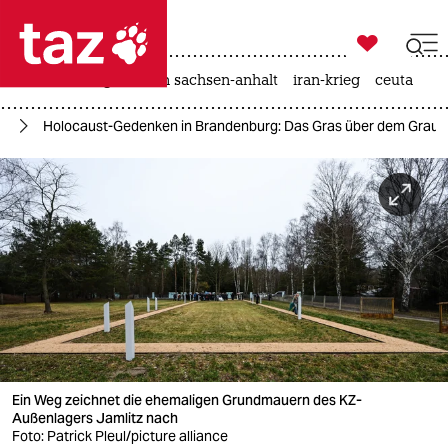

taz zahl ich
hitze
landtagswahl in sachsen-anhalt
iran-krieg
ceuta

taz zahl ich
he
Holocaust-Gedenken in Brandenburg: Das Gras über dem Grau
taz zahl ich
themen
politik
öko
gesellschaft
kultur
Ein Weg zeichnet die ehemaligen Grundmauern des KZ-
sport
Außenlagers Jamlitz nach
Foto: Patrick Pleul/picture alliance