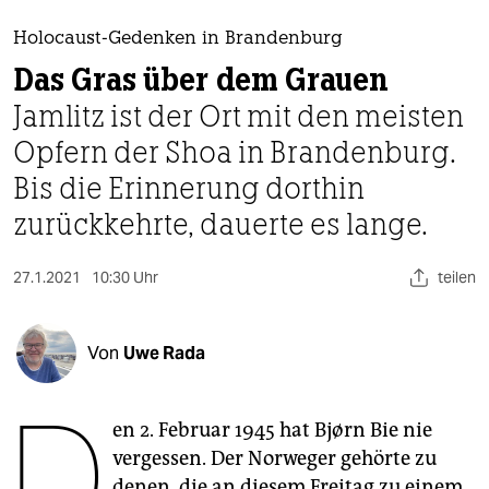
berlin
Holocaust-Gedenken in Brandenburg
nord
Das Gras über dem Grauen
wahrheit
Jamlitz ist der Ort mit den meisten
Opfern der Shoa in Brandenburg.
verlag
Bis die Erinnerung dorthin
verlag
zurückkehrte, dauerte es lange.
veranstaltungen
shop
27.1.2021
10:30 Uhr
teilen
fragen & hilfe
Von
Uwe Rada
unterstützen
D
abo
en 2. Februar 1945 hat Bjørn Bie nie
genossenschaft
vergessen. Der Norweger gehörte zu
denen, die an diesem Freitag zu einem