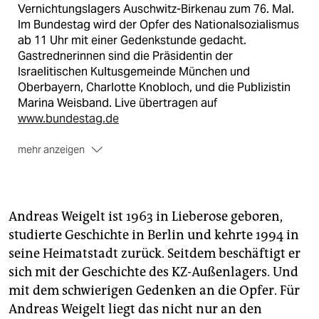
Vernichtungslagers Auschwitz-Birkenau zum 76. Mal.
Im Bundestag wird der Opfer des Nationalsozialismus
ab 11 Uhr mit einer Gedenkstunde gedacht.
Gastrednerinnen sind die Präsidentin der
Israelitischen Kultusgemeinde München und
Oberbayern, Charlotte Knobloch, und die Publizistin
Marina Weisband. Live übertragen auf
www.bundestag.de
mehr anzeigen
Zeitzeuginnengespräch
Anlässlich des Holocaust-Gedenktages spricht die
Holocaust-Überlebende Eva Schloss über ihre
Andreas Weigelt ist 1963 in Lieberose geboren,
Kindheit, die Zeit im Versteck, über Monate voller
studierte Geschichte in Berlin und kehrte 1994 in
Schrecken im Lager und den Tag der Befreiung.
seine Heimatstadt zurück. Seitdem beschäftigt er
Gemeinsam mit ihrer Mutter war die 15-Jährige unter
den ca. 7.000 Häftlingen, die am 27. Januar 1945 von
sich mit der Geschichte des KZ-Außenlagers. Und
der Sowjetischen Armee aus dem
mit dem schwierigen Gedenken an die Opfer. Für
Konzentrationslager Auschwitz befreit wurden.
Andreas Weigelt liegt das nicht nur an den
Gezeigt wird das Gespräch ab 19.30 Uhr
auf dem