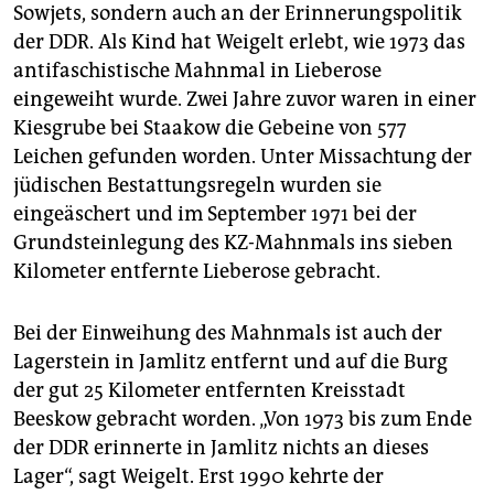
Sowjets, sondern auch an der Erinnerungspolitik
Youtube-Kanal des Jüdischen Museums Berlin
.
(taz)
der DDR. Als Kind hat Weigelt erlebt, wie 1973 das
antifaschistische Mahnmal in Lieberose
eingeweiht wurde. Zwei Jahre zuvor waren in einer
Kiesgrube bei Staakow die Gebeine von 577
Leichen gefunden worden. Unter Missachtung der
jüdischen Bestattungsregeln wurden sie
eingeäschert und im September 1971 bei der
Grundsteinlegung des KZ-Mahnmals ins sieben
Kilometer entfernte Lieberose gebracht.
Bei der Einweihung des Mahnmals ist auch der
Lagerstein in Jamlitz entfernt und auf die Burg
der gut 25 Kilometer entfernten Kreisstadt
Beeskow gebracht worden. „Von 1973 bis zum Ende
der DDR erinnerte in Jamlitz nichts an dieses
Lager“, sagt Weigelt. Erst 1990 kehrte der