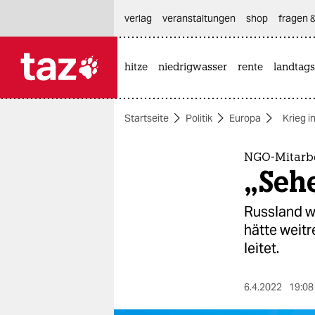
hautnavigation anspringen
hauptinhalt anspringen
footer anspringen
verlag
veranstaltungen
shop
fragen &
hitze
niedrigwasser
rente
landtags

taz zahl ich
taz zahl ich
Startseite
Politik
Europa
Krieg i
themen
politik
NGO-Mitarbei
„Sehe
öko
Russland wi
gesellschaft
hätte weitr
leitet.
kultur
sport
6.4.2022
19:08