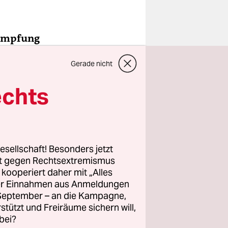
kämpfung
s, Wassili
Gerade nicht
e
ren. Wenn
echts
. Außerdem
dann noch
esellschaft! Besonders jetzt
ie zum
rt gegen Rechtsextremismus
z kooperiert daher mit „Alles
ller Einnahmen aus Anmeldungen
. September – an die Kampagne,
rstützt und Freiräume sichern will,
bei?