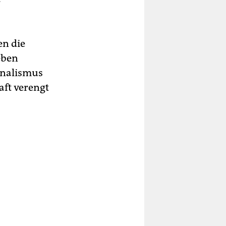
en die
eben
onalismus
aft verengt