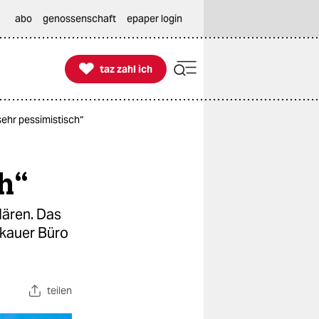
abo
genossenschaft
epaper login

taz zahl ich
taz zahl ich
sehr pessimistisch“
ch“
lären. Das
skauer Büro
teilen