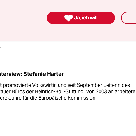
prechenden Vorstoß von Piskarjow gab es bereits
n Jahres. Da waren auch andere deutsche Organ

Ja, ich will
utsch-Russische Austausch, betroffen. Aber in un
als das Schlimmste abgewendet werden. Allerd
in den russischen Staatsmedien diese Forderun
.
nterview: Stefanie Harter
st promovierte Volkswirtin und seit September Leiterin des
uer Büros der Heinrich-Böll-Stiftung. Von 2003 an arbeitete
ere Jahre für die Europäische Kommission.