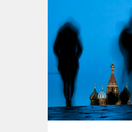
berlin
nord
wahrheit
verlag
verlag
veranstaltungen
shop
fragen & hilfe
unterstützen
abo
genossenschaft