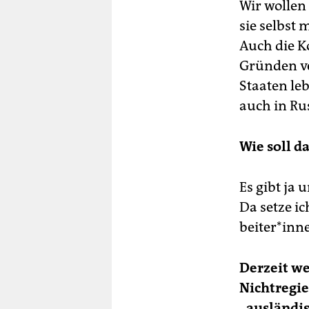
Wir wollen 
sie selbst 
Auch die K
Gründen ve
Staaten le
auch in Ru
Wie soll d
Es gibt ja
Da setze ic
beiter*in­n
Derzeit we
Nichtregie
„ausländis