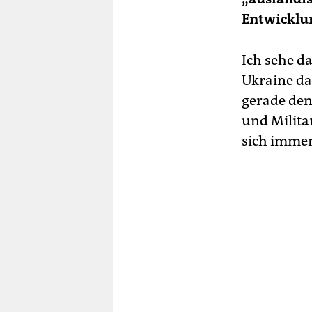
Entwicklu
Ich sehe da
Ukraine dau
gerade den
und Milita
sich immer 