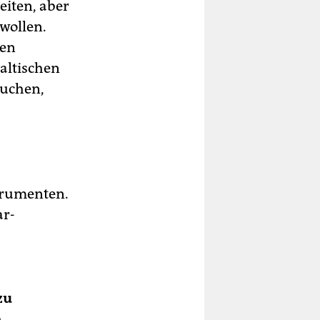
eiten, aber
 wollen.
hen
altischen
suchen,
strumenten.
ar­
zu
e