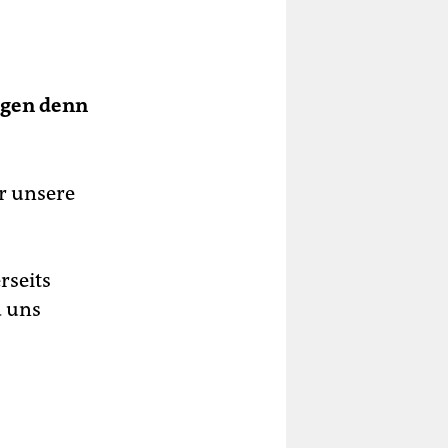
ngen denn
ir unsere
rseits
d uns