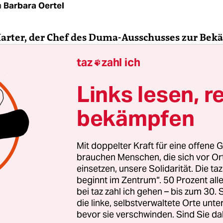
n
Barbara Oertel
 Harter, der Chef des Duma-Ausschusses zur Be
chung in die inneren Angelegenheiten Russland
taz
zahl ich

 will die Heinrich-Böll-Stiftung sowie 13 weiter
erungsorganisationen für „unerwünscht“ erklä
Links lesen, r
 dem folgt, was bedeutet das?
bekämpfen
arter:
Das bedeutet den Rauswurf aus Russland
h sämtliche russische Staats­bürger*in­nen, die 
Mit doppelter Kraft für eine offene G
 tun haben, strafbar. Das gilt auch dann, wenn s
brauchen Menschen, die sich vor O
n einer Konferenz in Berlin teilnehmen würden.
einsetzen, unsere Solidarität. Die ta
beginnt im Zentrum“. 50 Prozent a
bei taz zahl ich gehen – bis zum 30
 Schritt unerwartet?
die linke, selbstverwaltete Orte unte
bevor sie verschwinden. Sind Sie da