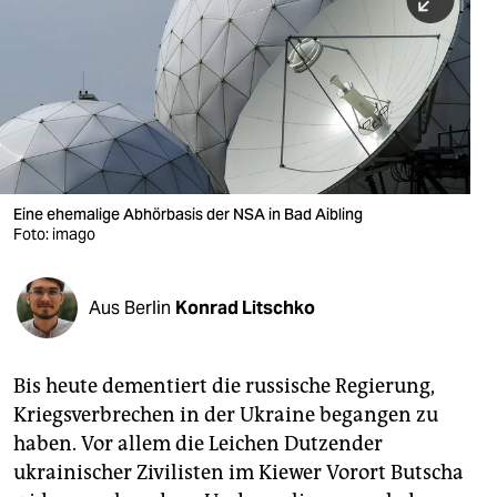
berlin
nord
wahrheit
verlag
verlag
Eine ehemalige Abhörbasis der NSA in Bad Aibling
Foto: imago
veranstaltungen
shop
Aus Berlin
Konrad Litschko
fragen & hilfe
unterstützen
Bis heute dementiert die russische Regierung,
Kriegsverbrechen in der Ukraine begangen zu
abo
haben. Vor allem die Leichen Dutzender
genossenschaft
ukrainischer Zivilisten im Kiewer Vorort Butscha