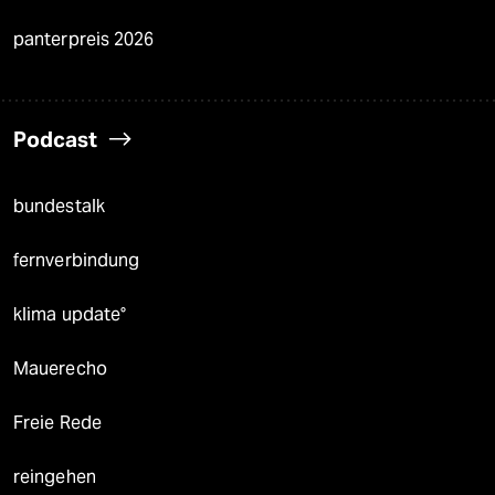
panterpreis 2026
Podcast
bundestalk
fernverbindung
klima update°
Mauerecho
Freie Rede
reingehen