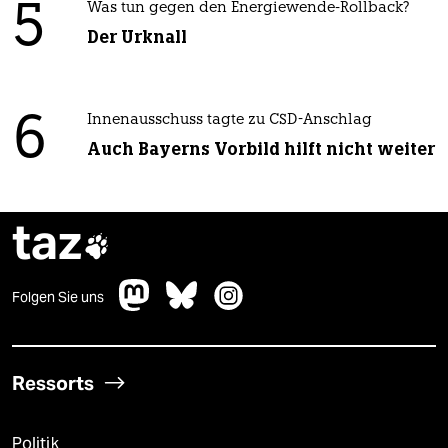
5
Was tun gegen den Energiewende-Rollback?
Der Urknall
6
Innenausschuss tagte zu CSD-Anschlag
Auch Bayerns Vorbild hilft nicht weiter
taz

Folgen Sie uns
Ressorts
Politik