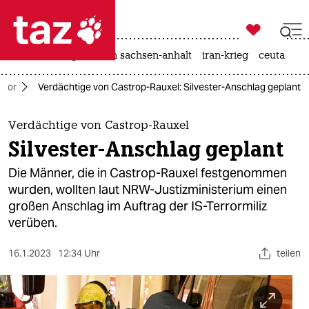

taz zahl ich
hitze
landtagswahl in sachsen-anhalt
iran-krieg
ceuta

taz zahl ich
rror
Verdächtige von Castrop-Rauxel: Silvester-Anschlag geplant
taz zahl ich
themen
Verdächtige von Castrop-Rauxel
Silvester-Anschlag geplant
politik
Die Männer, die in Castrop-Rauxel festgenommen
öko
wurden, wollten laut NRW-Justizministerium einen
großen Anschlag im Auftrag der IS-Terrormiliz
gesellschaft
verüben.
kultur
16.1.2023
12:34 Uhr
teilen
sport