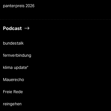
panterpreis 2026
Podcast
bundestalk
fernverbindung
klima update°
Mauerecho
Freie Rede
reingehen