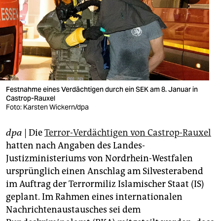
berlin
nord
wahrheit
verlag
verlag
Festnahme eines Verdächtigen durch ein SEK am 8. Januar in
Castrop-Rauxel
veranstaltungen
Foto: Karsten Wickern/dpa
shop
dpa
| Die
Terror-Verdächtigen von Castrop-Rauxel
fragen & hilfe
hatten nach Angaben des Landes-
Justizministeriums von Nordrhein-Westfalen
unterstützen
ursprünglich einen Anschlag am Silvesterabend
im Auftrag der Terrormiliz Islamischer Staat (IS)
abo
geplant. Im Rahmen eines internationalen
genossenschaft
Nachrichtenaustausches sei dem