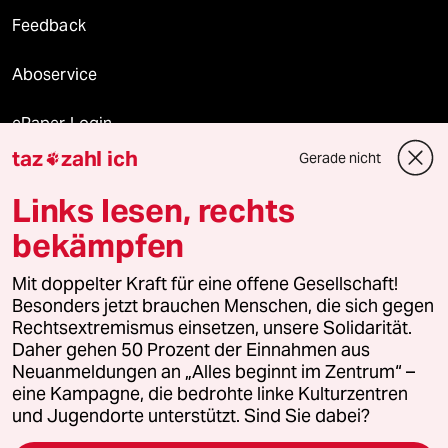
Feedback
Aboservice
ePaper Login
taz
zahl ich
Gerade nicht

Downloads für Abonnierende
Links lesen, rechts
bekämpfen
© 2026 taz Verlags und Vertriebs GmbH
Mit doppelter Kraft für eine offene Gesellschaft!
Alle Rechte vorbehalten. Bei rechtlichen Fragen oder für Genehmigungen
wenden Sie sich bitte an
lizenzen@taz.de
Besonders jetzt brauchen Menschen, die sich gegen
Rechtsextremismus einsetzen, unsere Solidarität.
Daher gehen 50 Prozent der Einnahmen aus
Feedback
Redaktionsstatut
Kommune-Richtlinien
KI-
Neuanmeldungen an „Alles beginnt im Zentrum“ –
eine Kampagne, die bedrohte linke Kulturzentren
Leitlinie
Informant
Datenschutz
Impressum
AGB
und Jugendorte unterstützt. Sind Sie dabei?