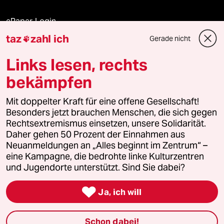
ePaper Login
taz
zahl ich
Gerade nicht

Downloads für Abonnierende
Links lesen, rechts
bekämpfen
© 2026 taz Verlags und Vertriebs GmbH
Alle Rechte vorbehalten. Bei rechtlichen Fragen oder für Genehmigungen
Mit doppelter Kraft für eine offene Gesellschaft!
wenden Sie sich bitte an
lizenzen@taz.de
Besonders jetzt brauchen Menschen, die sich gegen
Rechtsextremismus einsetzen, unsere Solidarität.
Daher gehen 50 Prozent der Einnahmen aus
Feedback
Redaktionsstatut
Kommune-Richtlinien
KI-
Neuanmeldungen an „Alles beginnt im Zentrum“ –
eine Kampagne, die bedrohte linke Kulturzentren
Leitlinie
Informant
Datenschutz
Impressum
AGB
und Jugendorte unterstützt. Sind Sie dabei?
Seitenwende
Einwilligungen widerrufen (Ads)

Ja, ich will
Schon dabei!