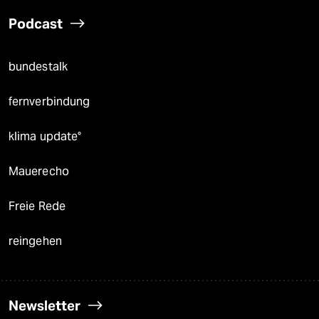
Podcast
bundestalk
fernverbindung
klima update°
Mauerecho
Freie Rede
reingehen
Newsletter