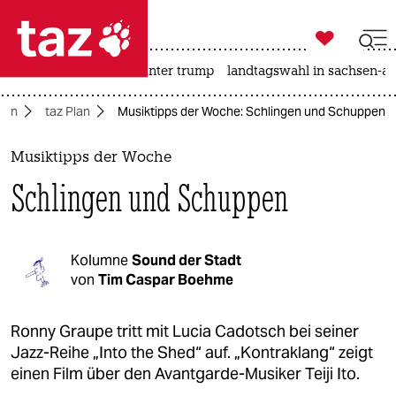

taz zahl ich
nahost-konflikt
usa unter trump
landtagswahl in sachsen-an

taz zahl ich
rlin
taz Plan
Musiktipps der Woche: Schlingen und Schuppen
taz zahl ich
themen
Musiktipps der Woche
Schlingen und Schuppen
politik
öko
Kolumne
Sound der Stadt
gesellschaft
von
Tim Caspar Boehme
kultur
Ronny Graupe tritt mit Lucia Cadotsch bei seiner
Jazz-Reihe „Into the Shed“ auf. „Kontraklang“ zeigt
sport
einen Film über den Avantgarde-Musiker Teiji Ito.