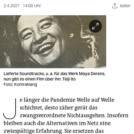
berlin
2.4.2021
14:00 Uhr
teilen
nord
wahrheit
verlag
verlag
veranstaltungen
Lieferte Soundtracks, u. a. für das Werk Maya Derens,
shop
nun gibt es einen Film über ihn: Teiji Ito
Foto: Kontraklang
fragen & hilfe
J
unterstützen
e länger die Pandemie Welle auf Welle
schichtet, desto zäher gerät das
abo
zwangsverordnete Nichtausgehen. Insofern
bleiben auch die Alternativen im Netz eine
genossenschaft
zwiespältige Erfahrung. Sie ersetzen das