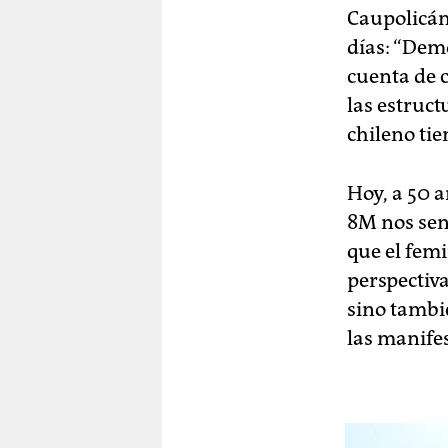
Caupolicán
días: “Demo
cuenta de 
las estruct
chileno tie
Hoy, a 50 a
8M nos sen
que el fem
perspectiva
sino tambi
las manifes