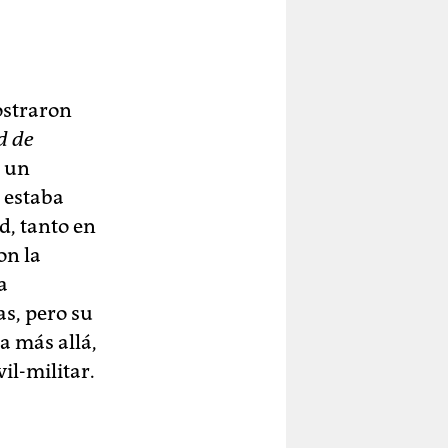
ostraron
d de
 un
a estaba
d, tanto en
on la
a
s, pero su
a más allá,
il-militar.