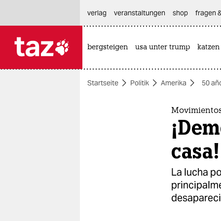
hautnavigation anspringen
hauptinhalt anspringen
footer anspringen
verlag
veranstaltungen
shop
fragen &
bergsteigen
usa unter trump
katzen

taz zahl ich
taz zahl ich
Startseite
Politik
Amerika
50 añ
themen
politik
Movimientos
¡Demo
öko
casa!
gesellschaft
La lucha p
kultur
principalm
desaparecid
sport