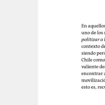
En aquello
uno de los
politizar a
contexto d
siendo per
Chile com
valiente de
encontrar 
movilizaci
esto es, re