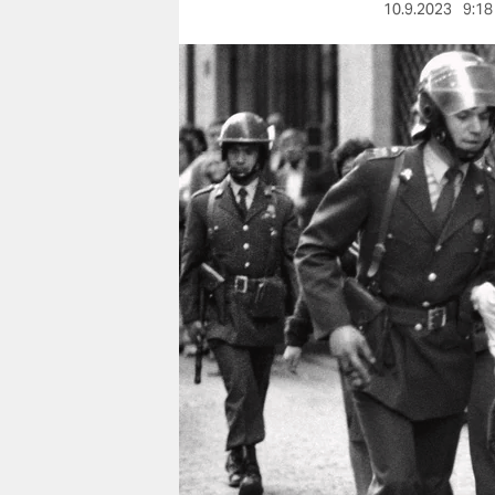
berlin
10.9.2023
9:18
nord
wahrheit
verlag
verlag
veranstaltungen
shop
fragen & hilfe
unterstützen
abo
genossenschaft