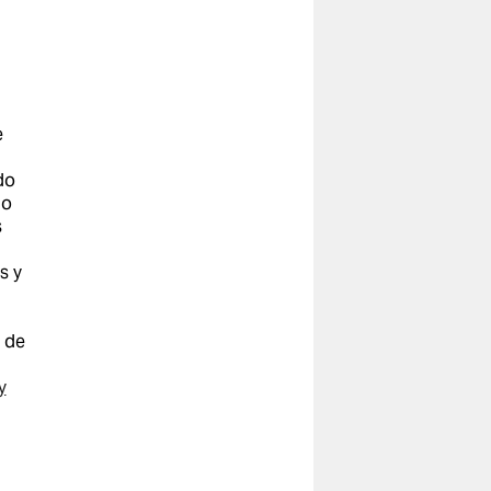
e
do
no
s
s y
 de
y