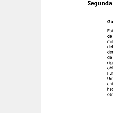
Segunda 
Go
Est
de 
mil
del
dem
de 
sig
obl
Fu
Um
ent
hec
otr