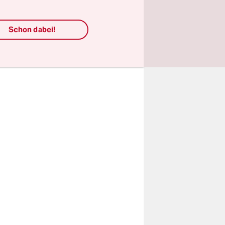
tada
 de
Schon dabei!
ieron a
n