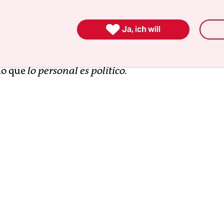
or los derechos humanos en el Cono Sur fue levan
ente por madres, hijas, hermanas y compañeras

Ja, ich will
tenidas desaparecidas y presas políticas que sal
spacio público desde la afectación y desesperació
do que
lo personal es político.