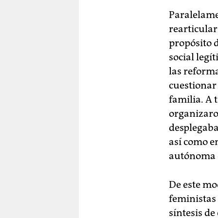
Paralelamen
rearticular
propósito 
social legí
las reform
cuestionar 
familia. A
organizaro
desplegaba
así como e
autónoma d
De este mod
feministas
síntesis de