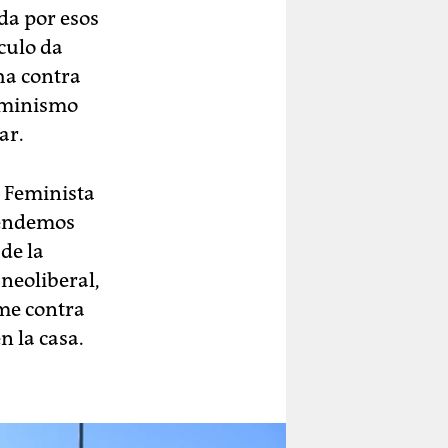
da por esos
nculo da
ha contra
feminismo
ar.
a Feminista
rendemos
de la
 neoliberal,
me contra
n la casa.