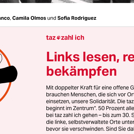
anco
,
Camila Olmos
und
Sofia Rodriguez
taz
zahl ich
iciembre de 1983 quedó marcado por un important

ento: más de 10,000 mujeres se congregaron bajo
Links lesen, r
añana, ¡Por la Vida!“ en un significativo acto qu
o Caupolicán. Este evento tuvo como objetivo manif
bekämpfen
ción de miles de mujeres a la dictadura civil-mili
r Pinochet. En esa ocasión, las mujeres cristaliza
Mit doppelter Kraft für eine offene G
ínculo con la lucha por los derechos humanos y s
brauchen Menschen, die sich vor O
l en la búsqueda de la recuperación democrátic
einsetzen, unsere Solidarität. Die ta
tórico que resalta la valiosa contribución y la
beginnt im Zentrum“. 50 Prozent a
bei taz zahl ich gehen – bis zum 30
ón activa de las mujeres en la lucha antiautoritari
die linke, selbstverwaltete Orte unte
tatorial.
bevor sie verschwinden. Sind Sie da