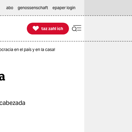
abo
genossenschaft
epaper login

taz zahl ich
taz zahl ich
racia en el país y en la casa!
a
ncabezada