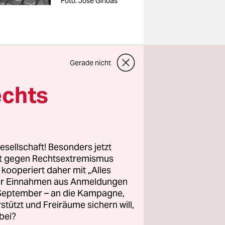
Foto: José Giribás
e
Gerade nicht
 el lema
echts
e tuvo lugar
estar la
tar
ron su
esellschaft! Besonders jetzt
u papel
rt gegen Rechtsextremismus
a. Fue un
z kooperiert daher mit „Alles
ller Einnahmen aus Anmeldungen
. September – an die Kampagne,
a contra el
rstützt und Freiräume sichern will,
bei?