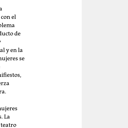
a
 con el
oblema
oducto de
y
al y en la
mujeres se
e
ifiestos,
erza
ra.
mujeres
. La
 teatro