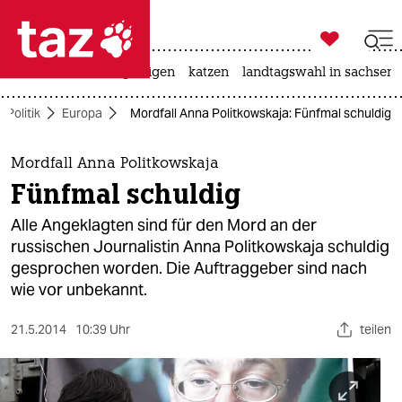

taz zahl ich
ceuta
hitze
bergsteigen
katzen
landtagswahl in sachsen-

taz zahl ich
Politik
Europa
Mordfall Anna Politkowskaja: Fünfmal schuldig
taz zahl ich
themen
Mordfall Anna Politkowskaja
Fünfmal schuldig
politik
Alle Angeklagten sind für den Mord an der
öko
russischen Journalistin Anna Politkowskaja schuldig
gesprochen worden. Die Auftraggeber sind nach
gesellschaft
wie vor unbekannt.
kultur
21.5.2014
10:39 Uhr
teilen
sport