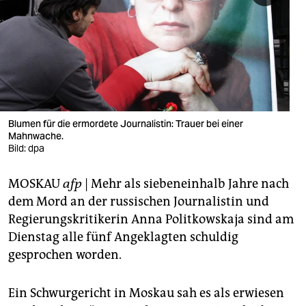
berlin
nord
wahrheit
verlag
verlag
Blumen für die ermordete Journalistin: Trauer bei einer
Mahnwache.
veranstaltungen
Bild: dpa
shop
MOSKAU
afp
| Mehr als siebeneinhalb Jahre nach
fragen & hilfe
dem Mord an der russischen Journalistin und
Regierungskritikerin Anna Politkowskaja sind am
unterstützen
Dienstag alle fünf Angeklagten schuldig
gesprochen worden.
abo
genossenschaft
Ein Schwurgericht in Moskau sah es als erwiesen